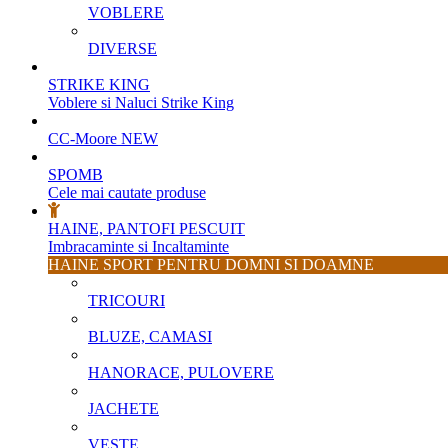
VOBLERE
DIVERSE
STRIKE KING
Voblere si Naluci Strike King
CC-Moore
NEW
SPOMB
Cele mai cautate produse
HAINE, PANTOFI PESCUIT
Imbracaminte si Incaltaminte
HAINE SPORT PENTRU DOMNI SI DOAMNE
TRICOURI
BLUZE, CAMASI
HANORACE, PULOVERE
JACHETE
VESTE