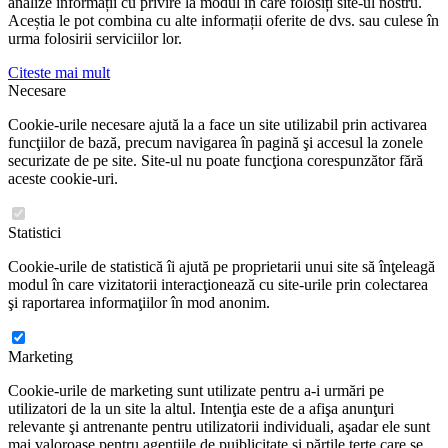
analize informații cu privire la modul în care folosiți site-ul nostru.
Aceștia le pot combina cu alte informații oferite de dvs. sau culese în
urma folosirii serviciilor lor.
Citeste mai mult
Necesare
Cookie-urile necesare ajută la a face un site utilizabil prin activarea
funcţiilor de bază, precum navigarea în pagină şi accesul la zonele
securizate de pe site. Site-ul nu poate funcţiona corespunzător fără
aceste cookie-uri.
Statistici
Cookie-urile de statistică îi ajută pe proprietarii unui site să înţeleagă
modul în care vizitatorii interacţionează cu site-urile prin colectarea
şi raportarea informaţiilor în mod anonim.
Marketing
Cookie-urile de marketing sunt utilizate pentru a-i urmări pe
utilizatori de la un site la altul. Intenţia este de a afişa anunţuri
relevante şi antrenante pentru utilizatorii individuali, aşadar ele sunt
mai valoroase pentru agenţiile de puiblicitate şi părţile terţe care se