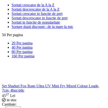
Sortati crescator de la A la Z
Sortati descrescator de la A la Z
Sortati crescator in functie de pret
Sortati descrescator in functie de pret
Sortati in functie de popularitate
Sortare după discount : de la mare la mic
50
Per pagina
20
Per pagina
40
Per pagina
80
Per pagina
160
Per pagina
Set Shaduri Fox Rage Ultra UV Mini Fry Mixed Colour Loade,
7cm, 4buc/plic
37
45
Lei
in stoc
Cantitate: