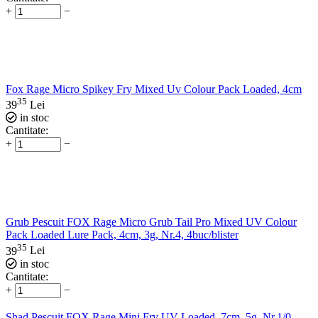
+
−
Fox Rage Micro Spikey Fry Mixed Uv Colour Pack Loaded, 4cm
35
39
Lei
in stoc
Cantitate:
+
−
Grub Pescuit FOX Rage Micro Grub Tail Pro Mixed UV Colour
Pack Loaded Lure Pack, 4cm, 3g, Nr.4, 4buc/blister
35
39
Lei
in stoc
Cantitate:
+
−
Shad Pescuit FOX Rage Mini Fry UV Loaded, 7cm, 5g, Nr.1/0