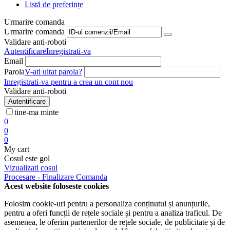
Listă de preferințe
Urmarire comanda
Urmarire comanda
Validare anti-roboti
Autentificare
Inregistrati-va
Email
Parola
V-ati uitat parola?
Inregistrati-va pentru a crea un cont nou
Validare anti-roboti
Autentificare
tine-ma minte
0
0
0
My cart
Cosul este gol
Vizualizati cosul
Procesare - Finalizare Comanda
Acest website foloseste cookies
Folosim cookie-uri pentru a personaliza conținutul și anunțurile,
pentru a oferi funcții de rețele sociale și pentru a analiza traficul. De
asemenea, le oferim partenerilor de rețele sociale, de publicitate și de