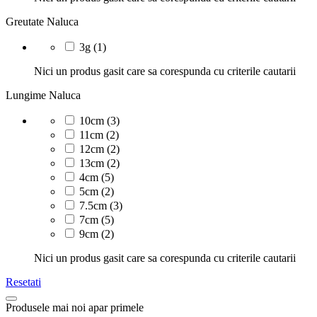
Greutate Naluca
3g
(1)
Nici un produs gasit care sa corespunda cu criterile cautarii
Lungime Naluca
10cm
(3)
11cm
(2)
12cm
(2)
13cm
(2)
4cm
(5)
5cm
(2)
7.5cm
(3)
7cm
(5)
9cm
(2)
Nici un produs gasit care sa corespunda cu criterile cautarii
Resetati
Produsele mai noi apar primele