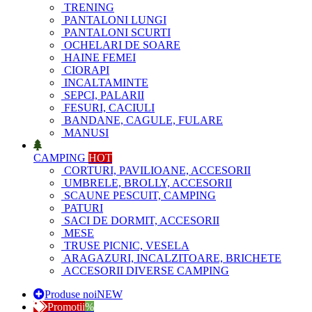
TRENING
PANTALONI LUNGI
PANTALONI SCURTI
OCHELARI DE SOARE
HAINE FEMEI
CIORAPI
INCALTAMINTE
SEPCI, PALARII
FESURI, CACIULI
BANDANE, CAGULE, FULARE
MANUSI
CAMPING
HOT
CORTURI, PAVILIOANE, ACCESORII
UMBRELE, BROLLY, ACCESORII
SCAUNE PESCUIT, CAMPING
PATURI
SACI DE DORMIT, ACCESORII
MESE
TRUSE PICNIC, VESELA
ARAGAZURI, INCALZITOARE, BRICHETE
ACCESORII DIVERSE CAMPING
Produse noi
NEW
Promotii
%