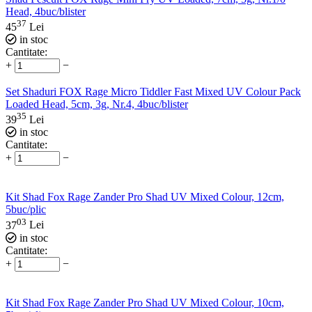
Head, 4buc/blister
37
45
Lei
in stoc
Cantitate:
+
−
Set Shaduri FOX Rage Micro Tiddler Fast Mixed UV Colour Pack
Loaded Head, 5cm, 3g, Nr.4, 4buc/blister
35
39
Lei
in stoc
Cantitate:
+
−
Kit Shad Fox Rage Zander Pro Shad UV Mixed Colour, 12cm,
5buc/plic
03
37
Lei
in stoc
Cantitate:
+
−
Kit Shad Fox Rage Zander Pro Shad UV Mixed Colour, 10cm,