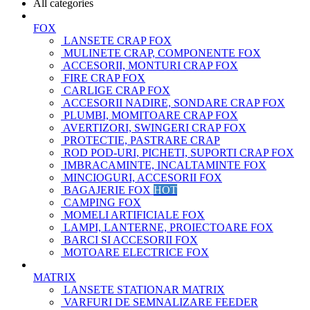
All categories
FOX
LANSETE CRAP FOX
MULINETE CRAP, COMPONENTE FOX
ACCESORII, MONTURI CRAP FOX
FIRE CRAP FOX
CARLIGE CRAP FOX
ACCESORII NADIRE, SONDARE CRAP FOX
PLUMBI, MOMITOARE CRAP FOX
AVERTIZORI, SWINGERI CRAP FOX
PROTECTIE, PASTRARE CRAP
ROD POD-URI, PICHETI, SUPORTI CRAP FOX
IMBRACAMINTE, INCALTAMINTE FOX
MINCIOGURI, ACCESORII FOX
BAGAJERIE FOX
HOT
CAMPING FOX
MOMELI ARTIFICIALE FOX
LAMPI, LANTERNE, PROIECTOARE FOX
BARCI SI ACCESORII FOX
MOTOARE ELECTRICE FOX
MATRIX
LANSETE STATIONAR MATRIX
VARFURI DE SEMNALIZARE FEEDER