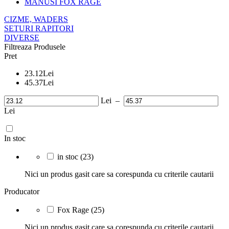
MANUSI FOX RAGE
CIZME, WADERS
SETURI RAPITORI
DIVERSE
Filtreaza Produsele
Pret
23.12
Lei
45.37
Lei
Lei
–
Lei
In stoc
in stoc
(23)
Nici un produs gasit care sa corespunda cu criterile cautarii
Producator
Fox Rage
(25)
Nici un produs gasit care sa corespunda cu criterile cautarii