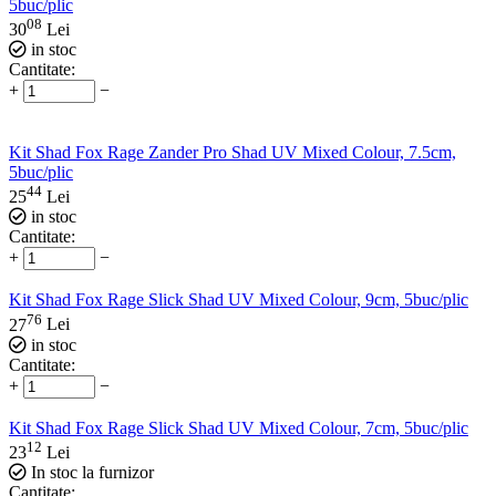
5buc/plic
08
30
Lei
in stoc
Cantitate:
+
−
Kit Shad Fox Rage Zander Pro Shad UV Mixed Colour, 7.5cm,
5buc/plic
44
25
Lei
in stoc
Cantitate:
+
−
Kit Shad Fox Rage Slick Shad UV Mixed Colour, 9cm, 5buc/plic
76
27
Lei
in stoc
Cantitate:
+
−
Kit Shad Fox Rage Slick Shad UV Mixed Colour, 7cm, 5buc/plic
12
23
Lei
In stoc la furnizor
Cantitate: