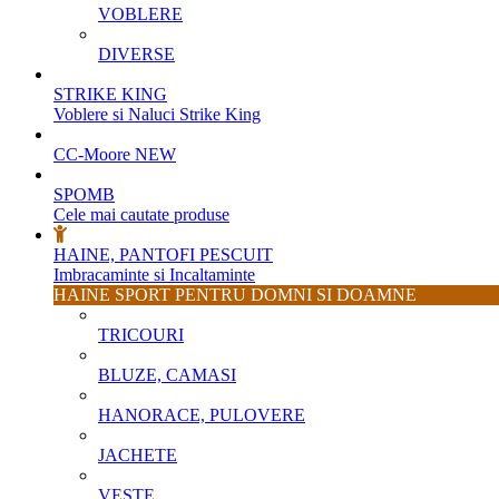
VOBLERE
DIVERSE
STRIKE KING
Voblere si Naluci Strike King
CC-Moore
NEW
SPOMB
Cele mai cautate produse
HAINE, PANTOFI PESCUIT
Imbracaminte si Incaltaminte
HAINE SPORT PENTRU DOMNI SI DOAMNE
TRICOURI
BLUZE, CAMASI
HANORACE, PULOVERE
JACHETE
VESTE