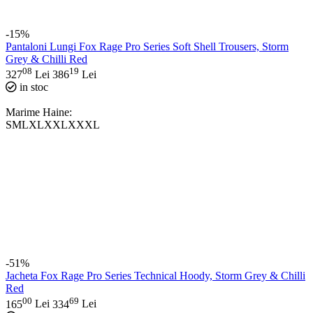
-15%
Pantaloni Lungi Fox Rage Pro Series Soft Shell Trousers, Storm
Grey & Chilli Red
08
19
327
Lei
386
Lei
in stoc
Marime Haine:
S
M
L
XL
XXL
XXXL
-51%
Jacheta Fox Rage Pro Series Technical Hoody, Storm Grey & Chilli
Red
00
69
165
Lei
334
Lei