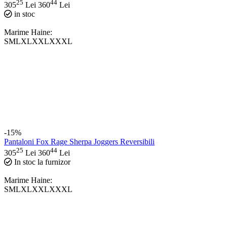
25
44
305
Lei
360
Lei
in stoc
Marime Haine:
S
M
L
XL
XXL
XXXL
-15%
Pantaloni Fox Rage Sherpa Joggers Reversibili
25
44
305
Lei
360
Lei
In stoc la furnizor
Marime Haine:
S
M
L
XL
XXL
XXXL