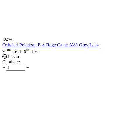
-24%
Ochelari Polarizați Fox Rage Camo AV8 Grey Lens
00
00
91
Lei
119
Lei
in stoc
Cantitate:
+
−