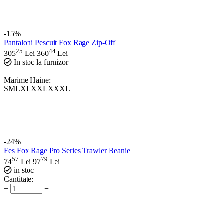
-15%
Pantaloni Pescuit Fox Rage Zip-Off
25
44
305
Lei
360
Lei
In stoc la furnizor
Marime Haine:
S
M
L
XL
XXL
XXXL
-24%
Fes Fox Rage Pro Series Trawler Beanie
57
79
74
Lei
97
Lei
in stoc
Cantitate:
+
−