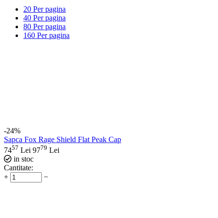
20
Per pagina
40
Per pagina
80
Per pagina
160
Per pagina
-24%
Sapca Fox Rage Shield Flat Peak Cap
57
79
74
Lei
97
Lei
in stoc
Cantitate:
+
−