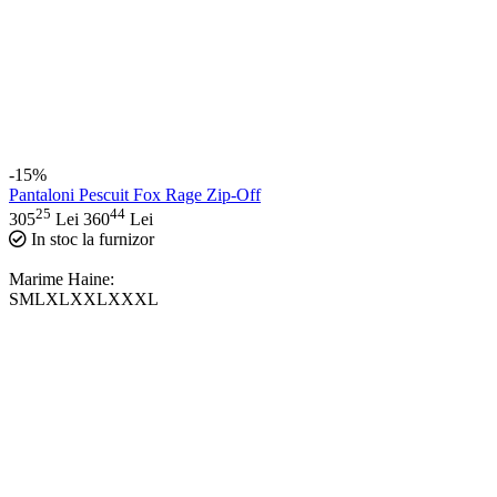
-15%
Pantaloni Pescuit Fox Rage Zip-Off
25
44
305
Lei
360
Lei
In stoc la furnizor
Marime Haine:
S
M
L
XL
XXL
XXXL