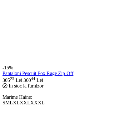
-15%
Pantaloni Pescuit Fox Rage Zip-Off
25
44
305
Lei
360
Lei
In stoc la furnizor
Marime Haine:
S
M
L
XL
XXL
XXXL