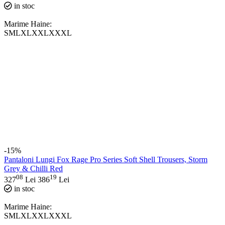
in stoc
Marime Haine:
S
M
L
XL
XXL
XXXL
-15%
Pantaloni Lungi Fox Rage Pro Series Soft Shell Trousers, Storm
Grey & Chilli Red
08
19
327
Lei
386
Lei
in stoc
Marime Haine:
S
M
L
XL
XXL
XXXL