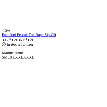
-15%
Pantaloni Pescuit Fox Rage Zip-Off
25
44
305
Lei
360
Lei
In stoc la furnizor
Marime Haine:
S
M
L
XL
XXL
XXXL