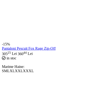
-15%
Pantaloni Pescuit Fox Rage Zip-Off
25
44
305
Lei
360
Lei
in stoc
Marime Haine:
S
M
L
XL
XXL
XXXL