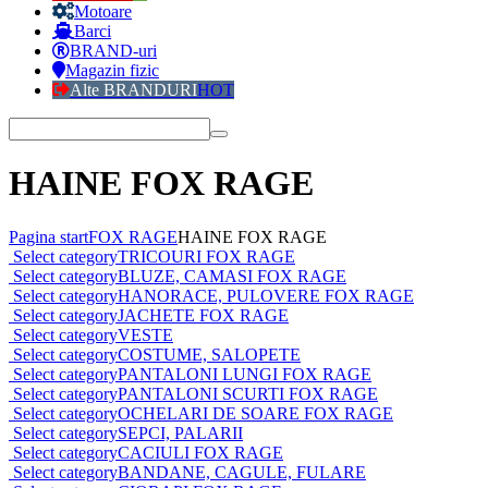
Motoare
Barci
BRAND-uri
Magazin fizic
Alte BRANDURI
HOT
HAINE FOX RAGE
Pagina start
FOX RAGE
HAINE FOX RAGE
Select category
TRICOURI FOX RAGE
Select category
BLUZE, CAMASI FOX RAGE
Select category
HANORACE, PULOVERE FOX RAGE
Select category
JACHETE FOX RAGE
Select category
VESTE
Select category
COSTUME, SALOPETE
Select category
PANTALONI LUNGI FOX RAGE
Select category
PANTALONI SCURTI FOX RAGE
Select category
OCHELARI DE SOARE FOX RAGE
Select category
SEPCI, PALARII
Select category
CACIULI FOX RAGE
Select category
BANDANE, CAGULE, FULARE