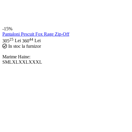
-15%
Pantaloni Pescuit Fox Rage Zip-Off
25
44
305
Lei
360
Lei
In stoc la furnizor
Marime Haine:
S
M
L
XL
XXL
XXXL