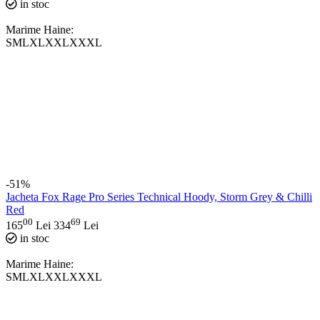
in stoc
Marime Haine:
S
M
L
XL
XXL
XXXL
-51%
Jacheta Fox Rage Pro Series Technical Hoody, Storm Grey & Chilli
Red
00
69
165
Lei
334
Lei
in stoc
Marime Haine:
S
M
L
XL
XXL
XXXL