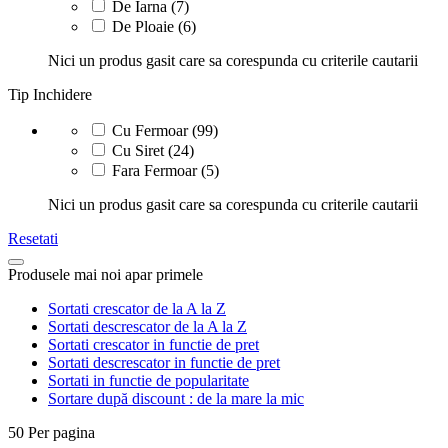
De Iarna
(7)
De Ploaie
(6)
Nici un produs gasit care sa corespunda cu criterile cautarii
Tip Inchidere
Cu Fermoar
(99)
Cu Siret
(24)
Fara Fermoar
(5)
Nici un produs gasit care sa corespunda cu criterile cautarii
Resetati
Produsele mai noi apar primele
Sortati crescator de la A la Z
Sortati descrescator de la A la Z
Sortati crescator in functie de pret
Sortati descrescator in functie de pret
Sortati in functie de popularitate
Sortare după discount : de la mare la mic
50
Per pagina