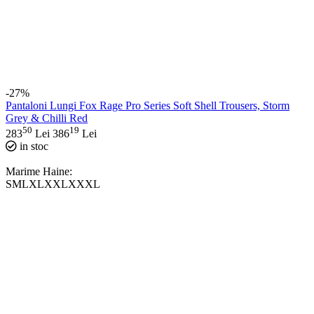
-27%
Pantaloni Lungi Fox Rage Pro Series Soft Shell Trousers, Storm
Grey & Chilli Red
50
19
283
Lei
386
Lei
in stoc
Marime Haine:
S
M
L
XL
XXL
XXXL