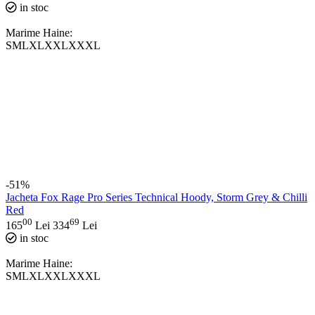
in stoc
Marime Haine:
S
M
L
XL
XXL
XXXL
-51%
Jacheta Fox Rage Pro Series Technical Hoody, Storm Grey & Chilli
Red
00
69
165
Lei
334
Lei
in stoc
Marime Haine:
S
M
L
XL
XXL
XXXL