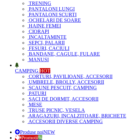
TRENING
PANTALONI LUNGI
PANTALONI SCURTI
OCHELARI DE SOARE
HAINE FEMEI
CIORAPI
INCALTAMINTE
SEPCI, PALARII
FESURI, CACIULI
BANDANE, CAGULE, FULARE
MANUSI
CAMPING
HOT
CORTURI, PAVILIOANE, ACCESORII
UMBRELE, BROLLY, ACCESORII
SCAUNE PESCUIT, CAMPING
PATURI
SACI DE DORMIT, ACCESORII
MESE
TRUSE PICNIC, VESELA
ARAGAZURI, INCALZITOARE, BRICHETE
ACCESORII DIVERSE CAMPING
Produse noi
NEW
Promotii
%