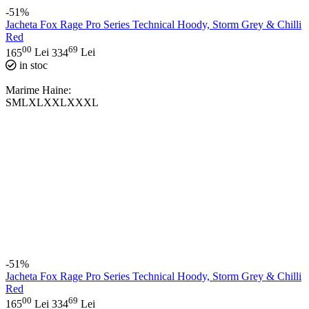
-51%
Jacheta Fox Rage Pro Series Technical Hoody, Storm Grey & Chilli
Red
00
69
165
Lei
334
Lei
in stoc
Marime Haine:
S
M
L
XL
XXL
XXXL
-51%
Jacheta Fox Rage Pro Series Technical Hoody, Storm Grey & Chilli
Red
00
69
165
Lei
334
Lei