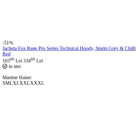
-51%
Jacheta Fox Rage Pro Series Technical Hoody, Storm Grey & Chilli
Red
00
69
165
Lei
334
Lei
in stoc
Marime Haine:
S
M
L
XL
XXL
XXXL