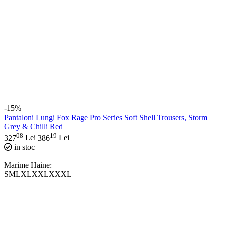
-15%
Pantaloni Lungi Fox Rage Pro Series Soft Shell Trousers, Storm
Grey & Chilli Red
08
19
327
Lei
386
Lei
in stoc
Marime Haine:
S
M
L
XL
XXL
XXXL