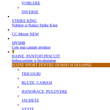
VOBLERE
DIVERSE
STRIKE KING
Voblere si Naluci Strike King
CC-Moore
NEW
SPOMB
Cele mai cautate produse
HAINE, PANTOFI PESCUIT
Imbracaminte si Incaltaminte
HAINE SPORT PENTRU DOMNI SI DOAMNE
TRICOURI
BLUZE, CAMASI
HANORACE, PULOVERE
JACHETE
VESTE