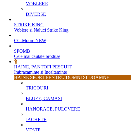
VOBLERE
DIVERSE
STRIKE KING
Voblere si Naluci Strike King
CC-Moore
NEW
SPOMB
Cele mai cautate produse
HAINE, PANTOFI PESCUIT
Imbracaminte si Incaltaminte
HAINE SPORT PENTRU DOMNI SI DOAMNE
TRICOURI
BLUZE, CAMASI
HANORACE, PULOVERE
JACHETE
VESTE