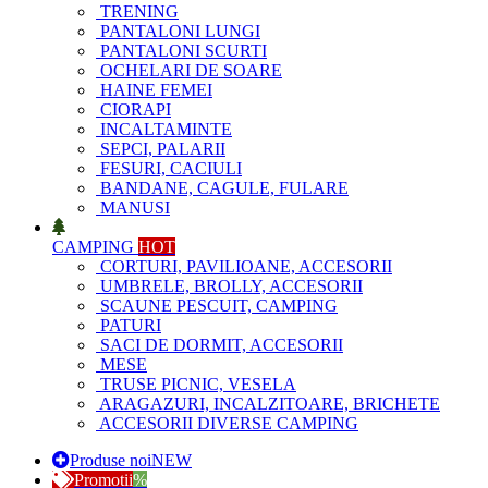
TRENING
PANTALONI LUNGI
PANTALONI SCURTI
OCHELARI DE SOARE
HAINE FEMEI
CIORAPI
INCALTAMINTE
SEPCI, PALARII
FESURI, CACIULI
BANDANE, CAGULE, FULARE
MANUSI
CAMPING
HOT
CORTURI, PAVILIOANE, ACCESORII
UMBRELE, BROLLY, ACCESORII
SCAUNE PESCUIT, CAMPING
PATURI
SACI DE DORMIT, ACCESORII
MESE
TRUSE PICNIC, VESELA
ARAGAZURI, INCALZITOARE, BRICHETE
ACCESORII DIVERSE CAMPING
Produse noi
NEW
Promotii
%