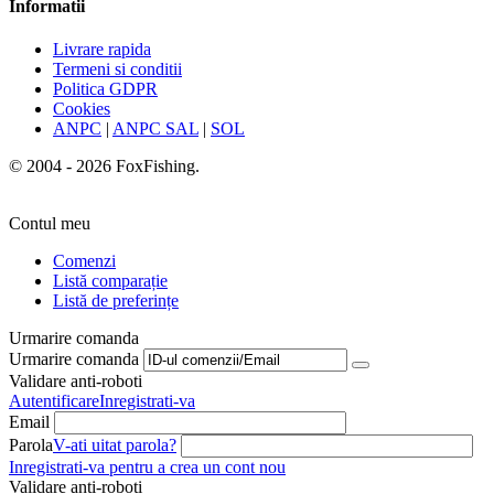
Informatii
Livrare rapida
Termeni si conditii
Politica GDPR
Cookies
ANPC
|
ANPC SAL
|
SOL
© 2004 - 2026 FoxFishing.
Contul meu
Comenzi
Listă comparație
Listă de preferințe
Urmarire comanda
Urmarire comanda
Validare anti-roboti
Autentificare
Inregistrati-va
Email
Parola
V-ati uitat parola?
Inregistrati-va pentru a crea un cont nou
Validare anti-roboti