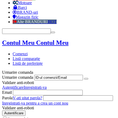
Motoare
Barci
BRAND-uri
Magazin fizic
Alte BRANDURI
HOT
Contul Meu
Contul Meu
Comenzi
Listă comparație
Listă de preferințe
Urmarire comanda
Urmarire comanda
Validare anti-roboti
Autentificare
Inregistrati-va
Email
Parola
V-ati uitat parola?
Inregistrati-va pentru a crea un cont nou
Validare anti-roboti
Autentificare