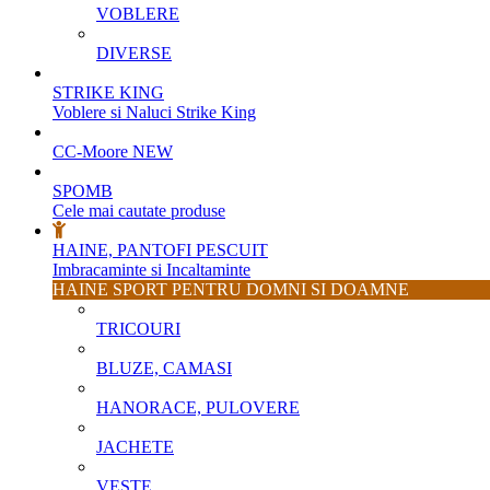
VOBLERE
DIVERSE
STRIKE KING
Voblere si Naluci Strike King
CC-Moore
NEW
SPOMB
Cele mai cautate produse
HAINE, PANTOFI PESCUIT
Imbracaminte si Incaltaminte
HAINE SPORT PENTRU DOMNI SI DOAMNE
TRICOURI
BLUZE, CAMASI
HANORACE, PULOVERE
JACHETE
VESTE