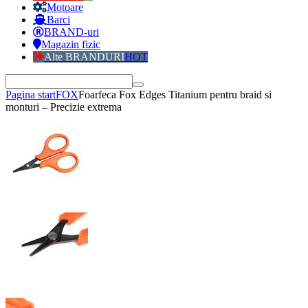
Motoare
Barci
BRAND-uri
Magazin fizic
Alte BRANDURI
HOT
Pagina start
FOX
Foarfeca Fox Edges Titanium pentru braid si
monturi – Precizie extrema