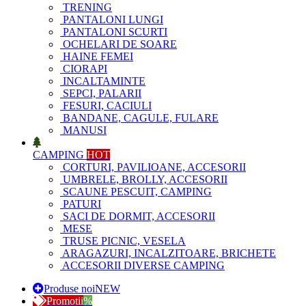
TRENING
PANTALONI LUNGI
PANTALONI SCURTI
OCHELARI DE SOARE
HAINE FEMEI
CIORAPI
INCALTAMINTE
SEPCI, PALARII
FESURI, CACIULI
BANDANE, CAGULE, FULARE
MANUSI
CAMPING
HOT
CORTURI, PAVILIOANE, ACCESORII
UMBRELE, BROLLY, ACCESORII
SCAUNE PESCUIT, CAMPING
PATURI
SACI DE DORMIT, ACCESORII
MESE
TRUSE PICNIC, VESELA
ARAGAZURI, INCALZITOARE, BRICHETE
ACCESORII DIVERSE CAMPING
Produse noi
NEW
Promotii
%