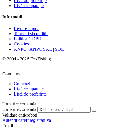
Listă de preferințe
Listă comparație
Informatii
Livrare rapida
Termeni si conditii
Politica GDPR
Cookies
ANPC
|
ANPC SAL
|
SOL
© 2004 - 2026 FoxFishing.
Contul meu
Comenzi
Listă comparație
Listă de preferințe
Urmarire comanda
Urmarire comanda
Validare anti-roboti
Autentificare
Inregistrati-va
Email