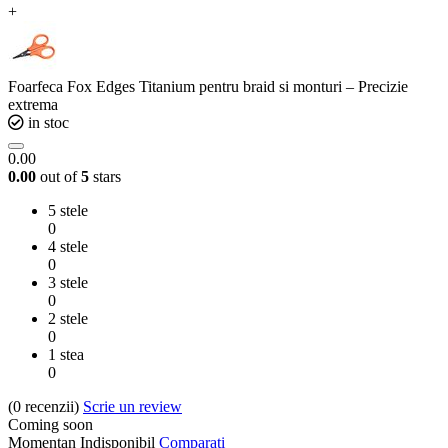
+
Foarfeca Fox Edges Titanium pentru braid si monturi – Precizie
extrema
in stoc
0.00
0.00
out of
5
stars
5 stele
0
4 stele
0
3 stele
0
2 stele
0
1 stea
0
(0
recenzii
)
Scrie un review
Coming soon
Momentan Indisponibil
Comparati