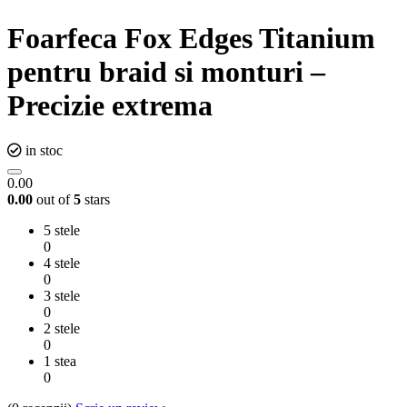
Foarfeca Fox Edges Titanium
pentru braid si monturi –
Precizie extrema
in stoc
0.00
0.00
out of
5
stars
5 stele
0
4 stele
0
3 stele
0
2 stele
0
1 stea
0