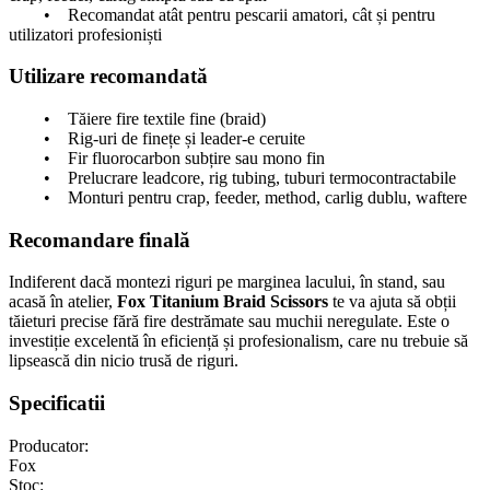
• Recomandat atât pentru pescarii amatori, cât și pentru
utilizatori profesioniști
Utilizare recomandată
• Tăiere fire textile fine (braid)
• Rig-uri de finețe și leader-e ceruite
• Fir fluorocarbon subțire sau mono fin
• Prelucrare leadcore, rig tubing, tuburi termocontractabile
• Monturi pentru crap, feeder, method, carlig dublu, waftere
Recomandare finală
Indiferent dacă montezi riguri pe marginea lacului, în stand, sau
acasă în atelier,
Fox Titanium Braid Scissors
te va ajuta să obții
tăieturi precise fără fire destrămate sau muchii neregulate. Este o
investiție excelentă în eficiență și profesionalism, care nu trebuie să
lipsească din nicio trusă de riguri.
Specificatii
Producator:
Fox
Stoc: