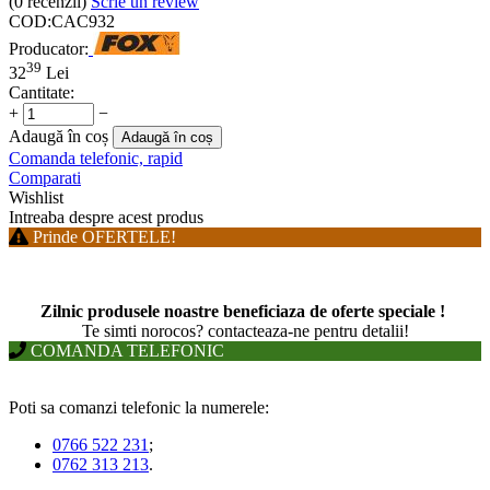
(0
recenzii
)
Scrie un review
COD:
CAC932
Producator:
39
32
Lei
Cantitate:
+
−
Adaugă în coș
Adaugă în coș
Comanda telefonic, rapid
Comparati
Wishlist
Intreaba despre acest produs
Prinde OFERTELE!
Zilnic produsele noastre beneficiaza de oferte speciale !
T
e simti norocos? contacteaza-ne pentru detalii!
COMANDA TELEFONIC
Poti sa comanzi telefonic la numerele:
0766 522 231
;
0762 313 213
.