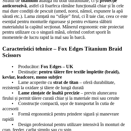
Stratul de
titanium
adaugă nu doar durabilitate, ci și
protecție
anticorozivă
, astfel că foarfeca rămâne funcțională chiar și în cele
mai dure condiții de pescuit (umed, noroi, nămol, expunere la apă
sărată etc.). Lama zimțată nu “sfâșie” firul, ci îl taie clar, ceea ce este
esențial pentru monturile riguroase și pentru evitarea slăbirii
materialului la capătul secționat. Mânerul ergonomic este proiectat
pentru utilizare cu o singură mână, oferind confort sporit în
momentele de lucru rapid la mal sau în barcă.
Caracteristici tehnice – Fox Edges Titanium Braid
Scissors
• Producător:
Fox Edges – UK
• Destinație:
pentru tăiere fire textile împletite (braid),
kevlar, leadcore, mono subțire
• Lame acoperite cu
strat de titan
– oferă durabilitate,
rezistență la oxidare și tăiere de lungă durată
•
Lame zimțate de înaltă precizie
– previn alunecarea
firului și permit tăiere curată chiar și la materiale moi sau ceruite
• Construcție compactă, ușor de transportat în cutia de
accesorii
• Formă ergonomică pentru prindere sigură și manevrare
rapidă
• Design profesional pentru utilizare intensivă în monturi de
crap, feeder, carlig simplu sau cu spin