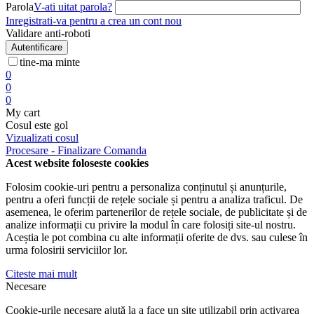
Parola
V-ati uitat parola?
Inregistrati-va pentru a crea un cont nou
Validare anti-roboti
Autentificare
tine-ma minte
0
0
0
My cart
Cosul este gol
Vizualizati cosul
Procesare - Finalizare Comanda
Acest website foloseste cookies
Folosim cookie-uri pentru a personaliza conținutul și anunțurile,
pentru a oferi funcții de rețele sociale și pentru a analiza traficul. De
asemenea, le oferim partenerilor de rețele sociale, de publicitate și de
analize informații cu privire la modul în care folosiți site-ul nostru.
Aceștia le pot combina cu alte informații oferite de dvs. sau culese în
urma folosirii serviciilor lor.
Citeste mai mult
Necesare
Cookie-urile necesare ajută la a face un site utilizabil prin activarea