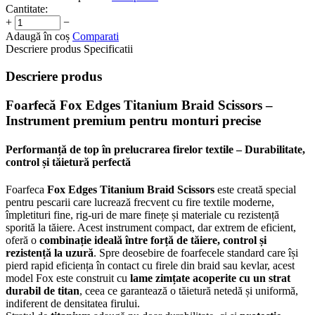
Cantitate:
+
−
Adaugă în coș
Comparati
Descriere produs
Specificatii
Descriere produs
Foarfecă Fox Edges Titanium Braid Scissors –
Instrument premium pentru monturi precise
Performanță de top în prelucrarea firelor textile – Durabilitate,
control și tăietură perfectă
Foarfeca
Fox Edges Titanium Braid Scissors
este creată special
pentru pescarii care lucrează frecvent cu fire textile moderne,
împletituri fine, rig-uri de mare finețe și materiale cu rezistență
sporită la tăiere. Acest instrument compact, dar extrem de eficient,
oferă o
combinație ideală între forță de tăiere, control și
rezistență la uzură
. Spre deosebire de foarfecele standard care își
pierd rapid eficiența în contact cu firele din braid sau kevlar, acest
model Fox este construit cu
lame zimțate acoperite cu un strat
durabil de titan
, ceea ce garantează o tăietură netedă și uniformă,
indiferent de densitatea firului.