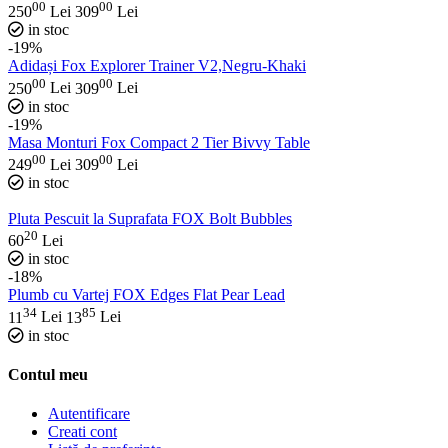
00
00
250
Lei
309
Lei
in stoc
-19%
Adidași Fox Explorer Trainer V2,Negru-Khaki
00
00
250
Lei
309
Lei
in stoc
-19%
Masa Monturi Fox Compact 2 Tier Bivvy Table
00
00
249
Lei
309
Lei
in stoc
Pluta Pescuit la Suprafata FOX Bolt Bubbles
20
60
Lei
in stoc
-18%
Plumb cu Vartej FOX Edges Flat Pear Lead
34
85
11
Lei
13
Lei
in stoc
Contul meu
Autentificare
Creati cont