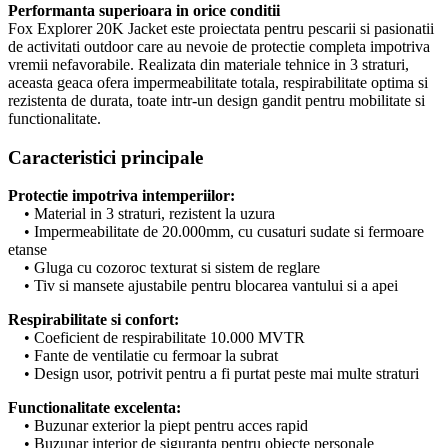
Performanta superioara in orice conditii
Fox Explorer 20K Jacket este proiectata pentru pescarii si pasionatii
de activitati outdoor care au nevoie de protectie completa impotriva
vremii nefavorabile. Realizata din materiale tehnice in 3 straturi,
aceasta geaca ofera impermeabilitate totala, respirabilitate optima si
rezistenta de durata, toate intr-un design gandit pentru mobilitate si
functionalitate.
Caracteristici principale
Protectie impotriva intemperiilor:
• Material in 3 straturi, rezistent la uzura
• Impermeabilitate de 20.000mm, cu cusaturi sudate si fermoare
etanse
• Gluga cu cozoroc texturat si sistem de reglare
• Tiv si mansete ajustabile pentru blocarea vantului si a apei
Respirabilitate si confort:
• Coeficient de respirabilitate 10.000 MVTR
• Fante de ventilatie cu fermoar la subrat
• Design usor, potrivit pentru a fi purtat peste mai multe straturi
Functionalitate excelenta:
• Buzunar exterior la piept pentru acces rapid
• Buzunar interior de siguranta pentru obiecte personale