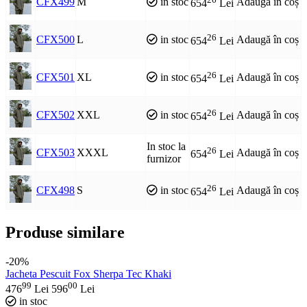
CFX499
M
in stoc
Adaugă în coș
654
Lei
26
CFX500
L
in stoc
Adaugă în coș
654
Lei
26
CFX501
XL
in stoc
Adaugă în coș
654
Lei
26
CFX502
XXL
in stoc
Adaugă în coș
654
Lei
In stoc la
26
CFX503
XXXL
Adaugă în coș
654
Lei
furnizor
26
CFX498
S
in stoc
Adaugă în coș
654
Lei
Produse similare
-20%
Jacheta Pescuit Fox Sherpa Tec Khaki
99
00
476
Lei
596
Lei
in stoc