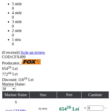
5 stele
0
4 stele
0
3 stele
0
2 stele
0
1 stea
0
(0
recenzii
)
Scrie un review
COD:
CFX499
Producator:
26
654
Lei
44
772
Lei
18
Discount:
118
Lei
Marime Haine:
Marime Haine
Stoc
Pret
Cantitate
S
26
+
−
654
Lei
in stoc
(cod: CFX498)