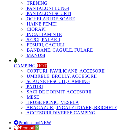
TRENING
PANTALONI LUNGI
PANTALONI SCURTI
OCHELARI DE SOARE
HAINE FEMEI
CIORAPI
INCALTAMINTE
SEPCI, PALARII
FESURI, CACIULI
BANDANE, CAGULE, FULARE
MANUSI
CAMPING
HOT
CORTURI, PAVILIOANE, ACCESORII
UMBRELE, BROLLY, ACCESORII
SCAUNE PESCUIT, CAMPING
PATURI
SACI DE DORMIT, ACCESORII
MESE
TRUSE PICNIC, VESELA
ARAGAZURI, INCALZITOARE, BRICHETE
ACCESORII DIVERSE CAMPING
Produse noi
NEW
Promotii
%