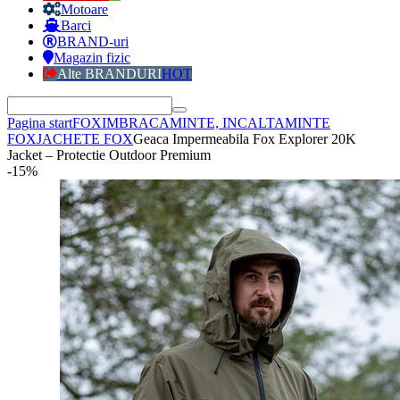
Motoare
Barci
BRAND-uri
Magazin fizic
Alte BRANDURI
HOT
Pagina start
FOX
IMBRACAMINTE, INCALTAMINTE
FOX
JACHETE FOX
Geaca Impermeabila Fox Explorer 20K
Jacket – Protectie Outdoor Premium
-15%