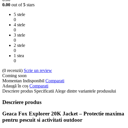
0.00
out of
5
stars
5 stele
0
4 stele
0
3 stele
0
2 stele
0
1 stea
0
(0
recenzii
)
Scrie un review
Coming soon
Momentan Indisponibil
Comparati
Adaugă în coș
Comparati
Descriere produs
Specificatii
Alege dintre variantele produsului
Descriere produs
Geaca Fox Explorer 20K Jacket – Protectie maxima
pentru pescuit si activitati outdoor