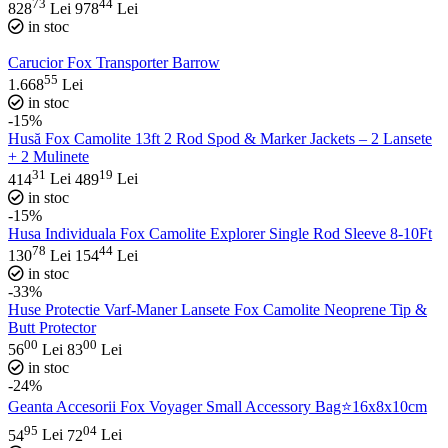
73
44
828
Lei
978
Lei
in stoc
Carucior Fox Transporter Barrow
55
1.668
Lei
in stoc
-15%
Husă Fox Camolite 13ft 2 Rod Spod & Marker Jackets – 2 Lansete
+ 2 Mulinete
31
19
414
Lei
489
Lei
in stoc
-15%
Husa Individuala Fox Camolite Explorer Single Rod Sleeve 8-10Ft
78
44
130
Lei
154
Lei
in stoc
-33%
Huse Protectie Varf-Maner Lansete Fox Camolite Neoprene Tip &
Butt Protector
00
00
56
Lei
83
Lei
in stoc
-24%
Geanta Accesorii Fox Voyager Small Accessory Bag⭐16x8x10cm
95
04
54
Lei
72
Lei