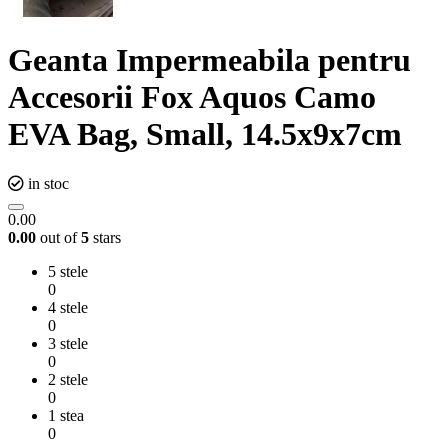
Geanta Impermeabila pentru
Accesorii Fox Aquos Camo
EVA Bag, Small, 14.5x9x7cm
in stoc
0.00
0.00
out of
5
stars
5 stele
0
4 stele
0
3 stele
0
2 stele
0
1 stea
0