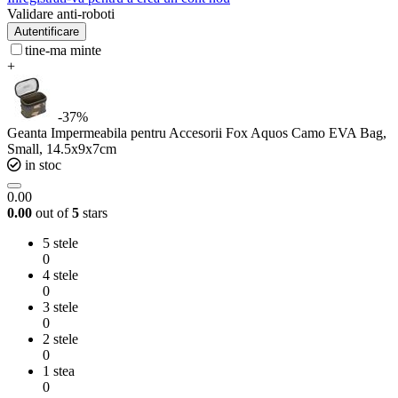
Validare anti-roboti
Autentificare
tine-ma minte
+
-37%
Geanta Impermeabila pentru Accesorii Fox Aquos Camo EVA Bag,
Small, 14.5x9x7cm
in stoc
0.00
0.00
out of
5
stars
5 stele
0
4 stele
0
3 stele
0
2 stele
0
1 stea
0