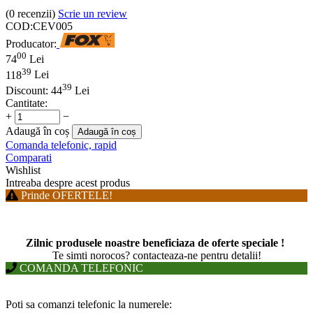
(0
recenzii
)
Scrie un review
COD:
CEV005
Producator:
00
74
Lei
39
118
Lei
39
Discount:
44
Lei
Cantitate:
+
−
Adaugă în coș
Adaugă în coș
Comanda telefonic, rapid
Comparati
Wishlist
Intreaba despre acest produs
Prinde OFERTELE!
Zilnic produsele noastre beneficiaza de oferte speciale !
T
e simti norocos? contacteaza-ne pentru detalii!
COMANDA TELEFONIC
Poti sa comanzi telefonic la numerele: