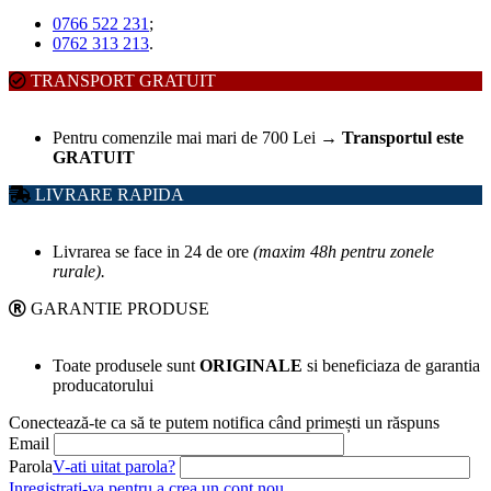
0766 522 231
;
0762 313 213
.
TRANSPORT GRATUIT
Pentru comenzile mai mari de 700 Lei
→
Transportul este
GRATUIT
LIVRARE RAPIDA
Livrarea se face in 24 de ore
(maxim 48h pentru zonele
rurale).
GARANTIE PRODUSE
Toate produsele sunt
ORIGINALE
si beneficiaza de garantia
producatorului
Conectează-te ca să te putem notifica când primești un răspuns
Email
Parola
V-ati uitat parola?
Inregistrati-va pentru a crea un cont nou