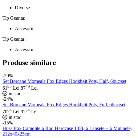
Diverse
Tip Geanta:
Accesorii
Tip Geanta :
Accesorii
Produse similare
-29%
Set Borcane Momeala Fox Edges Hookbait Pots, Half, 6buc/set
95
49
61
Lei
87
Lei
in stoc
-24%
Set Borcane Momeala Fox Edges Hookbait Pots, Full, 6buc/set
64
64
70
Lei
92
Lei
in stoc
-15%
Husa Fox Camolite 6 Rod Hardcase 13Ft, 6 Lansete + 6 Mulinete,
212x40x25cm