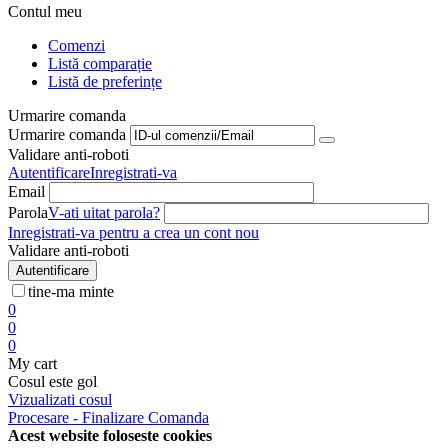
Contul meu
Comenzi
Listă comparație
Listă de preferințe
Urmarire comanda
Urmarire comanda
Validare anti-roboti
Autentificare
Inregistrati-va
Email
Parola
V-ati uitat parola?
Inregistrati-va pentru a crea un cont nou
Validare anti-roboti
Autentificare
tine-ma minte
0
0
0
My cart
Cosul este gol
Vizualizati cosul
Procesare - Finalizare Comanda
Acest website foloseste cookies