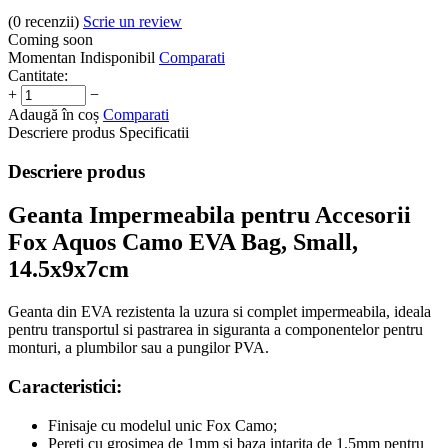
(0
recenzii
)
Scrie un review
Coming soon
Momentan Indisponibil
Comparati
Cantitate:
+
−
Adaugă în coș
Comparati
Descriere produs
Specificatii
Descriere produs
Geanta Impermeabila pentru Accesorii
Fox Aquos Camo EVA Bag, Small,
14.5x9x7cm
Geanta din EVA rezistenta la uzura si complet impermeabila, ideala
pentru transportul si pastrarea in siguranta a componentelor pentru
monturi, a plumbilor sau a pungilor PVA.
Caracteristici:
Finisaje cu modelul unic Fox Camo;
Pereti cu grosimea de 1mm si baza intarita de 1.5mm pentru