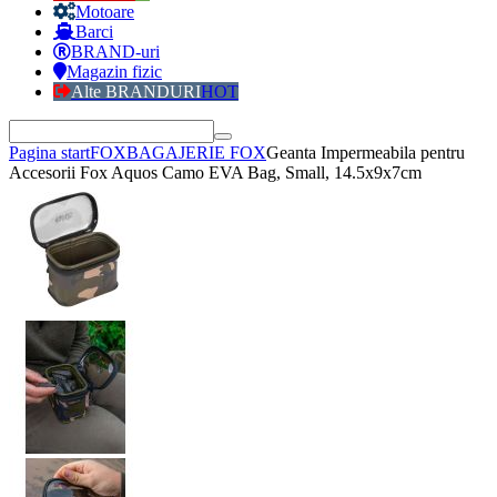
Motoare
Barci
BRAND-uri
Magazin fizic
Alte BRANDURI
HOT
Pagina start
FOX
BAGAJERIE FOX
Geanta Impermeabila pentru
Accesorii Fox Aquos Camo EVA Bag, Small, 14.5x9x7cm