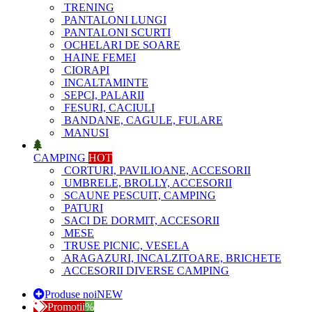
TRENING
PANTALONI LUNGI
PANTALONI SCURTI
OCHELARI DE SOARE
HAINE FEMEI
CIORAPI
INCALTAMINTE
SEPCI, PALARII
FESURI, CACIULI
BANDANE, CAGULE, FULARE
MANUSI
CAMPING
HOT
CORTURI, PAVILIOANE, ACCESORII
UMBRELE, BROLLY, ACCESORII
SCAUNE PESCUIT, CAMPING
PATURI
SACI DE DORMIT, ACCESORII
MESE
TRUSE PICNIC, VESELA
ARAGAZURI, INCALZITOARE, BRICHETE
ACCESORII DIVERSE CAMPING
Produse noi
NEW
Promotii
%