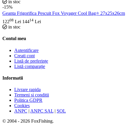
in stoc
-15%
Geanta Frigorifica Pescuit Fox Voyager Cool Bag⭐ 27x25x26cm
08
14
122
Lei
144
Lei
in stoc
Contul meu
Autentificare
Creati cont
Listă de preferințe
Listă comparație
Informatii
Livrare rapida
Termeni si conditii
Politica GDPR
Cookies
ANPC
|
ANPC SAL
|
SOL
© 2004 - 2026 FoxFishing.