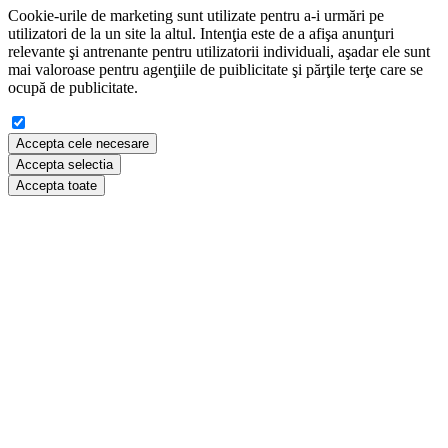
Cookie-urile de marketing sunt utilizate pentru a-i urmări pe
utilizatori de la un site la altul. Intenţia este de a afişa anunţuri
relevante şi antrenante pentru utilizatorii individuali, aşadar ele sunt
mai valoroase pentru agenţiile de puiblicitate şi părţile terţe care se
ocupă de publicitate.
Accepta cele necesare
Accepta selectia
Accepta toate