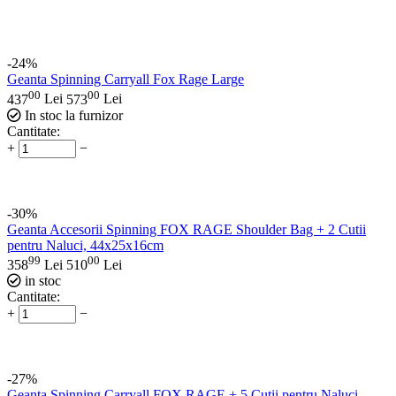
-24%
Geanta Spinning Carryall Fox Rage Large
00
00
437
Lei
573
Lei
In stoc la furnizor
Cantitate:
+
−
-30%
Geanta Accesorii Spinning FOX RAGE Shoulder Bag + 2 Cutii
pentru Naluci, 44x25x16cm
99
00
358
Lei
510
Lei
in stoc
Cantitate:
+
−
-27%
Geanta Spinning Carryall FOX RAGE + 5 Cutii pentru Naluci,