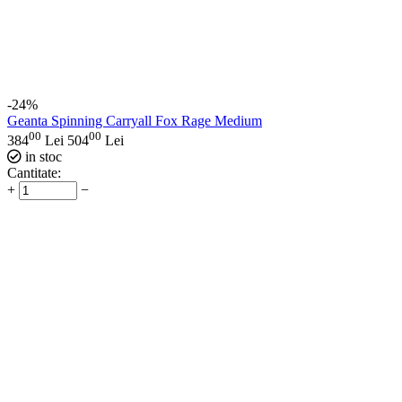
-24%
Geanta Spinning Carryall Fox Rage Medium
00
00
384
Lei
504
Lei
in stoc
Cantitate:
+
−