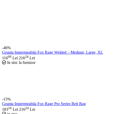
-46%
Geanta Impermeabila Fox Rage Welded – Medium, Large, XL
00
24
116
Lei
216
Lei
In stoc la furnizor
-15%
Geanta Impermeabila Fox Rage Pro Series Belt Bag
16
24
183
Lei
216
Lei
in stoc