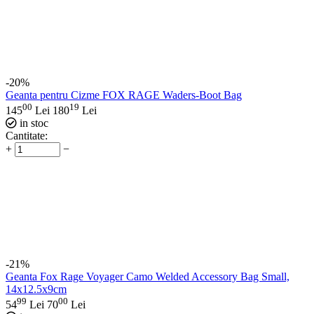
-20%
Geanta pentru Cizme FOX RAGE Waders-Boot Bag
00
19
145
Lei
180
Lei
in stoc
Cantitate:
+
−
-21%
Geanta Fox Rage Voyager Camo Welded Accessory Bag Small,
14x12.5x9cm
99
00
54
Lei
70
Lei