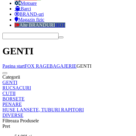
Motoare
Barci
BRAND-uri
Magazin fizic
Alte BRANDURI
HOT
GENTI
Pagina start
FOX RAGE
BAGAJERIE
GENTI
Categorii
GENTI
RUCSACURI
CUTII
BORSETE
PENARE
HUSE LANSETE, TUBURI RAPITORI
DIVERSE
Filtreaza Produsele
Pret