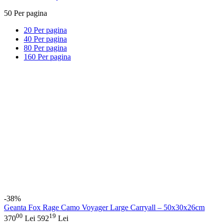
50
Per pagina
20
Per pagina
40
Per pagina
80
Per pagina
160
Per pagina
-38%
Geanta Fox Rage Camo Voyager Large Carryall – 50x30x26cm
00
19
370
Lei
592
Lei