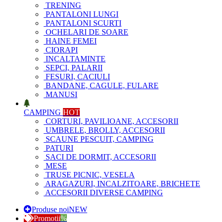
TRENING
PANTALONI LUNGI
PANTALONI SCURTI
OCHELARI DE SOARE
HAINE FEMEI
CIORAPI
INCALTAMINTE
SEPCI, PALARII
FESURI, CACIULI
BANDANE, CAGULE, FULARE
MANUSI
CAMPING
HOT
CORTURI, PAVILIOANE, ACCESORII
UMBRELE, BROLLY, ACCESORII
SCAUNE PESCUIT, CAMPING
PATURI
SACI DE DORMIT, ACCESORII
MESE
TRUSE PICNIC, VESELA
ARAGAZURI, INCALZITOARE, BRICHETE
ACCESORII DIVERSE CAMPING
Produse noi
NEW
Promotii
%