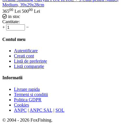
Medium, 39x29x28cm
00
00
365
Lei
500
Lei
in stoc
Cantitate:
+
−
Contul meu
Autentificare
Creati cont
Listă de preferințe
Listă comparație
Informatii
Livrare rapida
Termeni si conditii
Politica GDPR
Cookies
ANPC
|
ANPC SAL
|
SOL
© 2004 - 2026 FoxFishing.