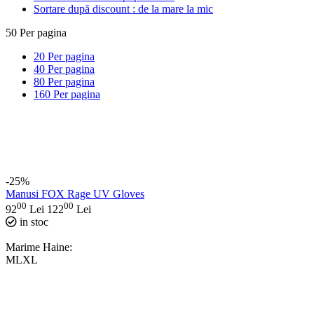
Sortare după discount : de la mare la mic
50
Per pagina
20
Per pagina
40
Per pagina
80
Per pagina
160
Per pagina
-25%
Manusi FOX Rage UV Gloves
00
00
92
Lei
122
Lei
in stoc
Marime Haine:
M
L
XL