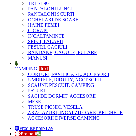
TRENING
PANTALONI LUNGI
PANTALONI SCURTI
OCHELARI DE SOARE
HAINE FEMEI
CIORAPI
INCALTAMINTE
SEPCI, PALARII
FESURI, CACIULI
BANDANE, CAGULE, FULARE
MANUSI
CAMPING
HOT
CORTURI, PAVILIOANE, ACCESORII
UMBRELE, BROLLY, ACCESORII
SCAUNE PESCUIT, CAMPING
PATURI
SACI DE DORMIT, ACCESORII
MESE
TRUSE PICNIC, VESELA
ARAGAZURI, INCALZITOARE, BRICHETE
ACCESORII DIVERSE CAMPING
Produse noi
NEW
Promotii
%