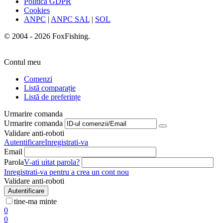
Politica GDPR
Cookies
ANPC
|
ANPC SAL
|
SOL
© 2004 - 2026 FoxFishing.
Contul meu
Comenzi
Listă comparație
Listă de preferințe
Urmarire comanda
Urmarire comanda
Validare anti-roboti
Autentificare
Inregistrati-va
Email
Parola
V-ati uitat parola?
Inregistrati-va pentru a crea un cont nou
Validare anti-roboti
Autentificare
tine-ma minte
0
0