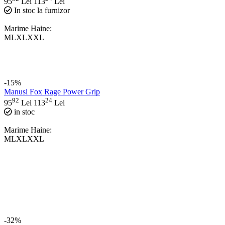
95
Lei
113
Lei
In stoc la furnizor
Marime Haine:
M
L
XL
XXL
-15%
Manusi Fox Rage Power Grip
92
24
95
Lei
113
Lei
in stoc
Marime Haine:
M
L
XL
XXL
-32%