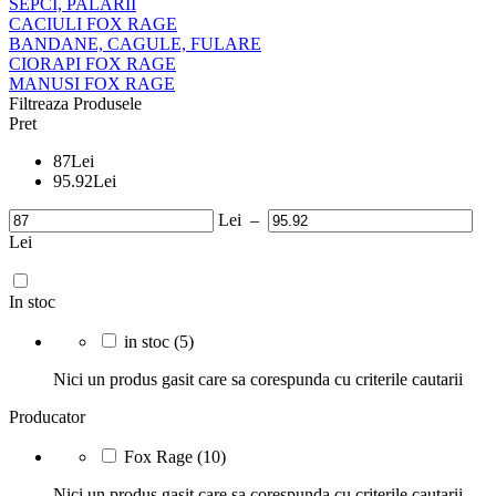
SEPCI, PALARII
CACIULI FOX RAGE
BANDANE, CAGULE, FULARE
CIORAPI FOX RAGE
MANUSI FOX RAGE
Filtreaza Produsele
Pret
87
Lei
95.92
Lei
Lei
–
Lei
In stoc
in stoc
(5)
Nici un produs gasit care sa corespunda cu criterile cautarii
Producator
Fox Rage
(10)
Nici un produs gasit care sa corespunda cu criterile cautarii