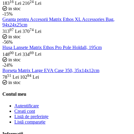
16
24
183
Lei
216
Lei
in stoc
-15%
Geanta pentru Accesorii Matrix Ethos XL Accessories Bag,
94x24x25cm
97
74
313
Lei
370
Lei
in stoc
-56%
Husa Lansete Matrix Ethos Pro Pole Holdall, 195cm
00
69
148
Lei
334
Lei
in stoc
-24%
Borseta Matrix Large EVA Case 350, 35x14x12cm
51
94
78
Lei
102
Lei
in stoc
Contul meu
Autentificare
Creati cont
Listă de preferințe
Listă comparație
Informatii