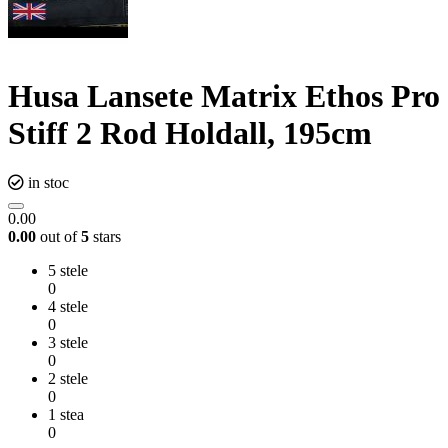
Husa Lansete Matrix Ethos Pro
Stiff 2 Rod Holdall, 195cm
in stoc
0.00
0.00
out of
5
stars
5 stele
0
4 stele
0
3 stele
0
2 stele
0
1 stea
0