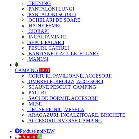
TRENING
PANTALONI LUNGI
PANTALONI SCURTI
OCHELARI DE SOARE
HAINE FEMEI
CIORAPI
INCALTAMINTE
SEPCI, PALARII
FESURI, CACIULI
BANDANE, CAGULE, FULARE
MANUSI
CAMPING
HOT
CORTURI, PAVILIOANE, ACCESORII
UMBRELE, BROLLY, ACCESORII
SCAUNE PESCUIT, CAMPING
PATURI
SACI DE DORMIT, ACCESORII
MESE
TRUSE PICNIC, VESELA
ARAGAZURI, INCALZITOARE, BRICHETE
ACCESORII DIVERSE CAMPING
Produse noi
NEW
Promotii
%