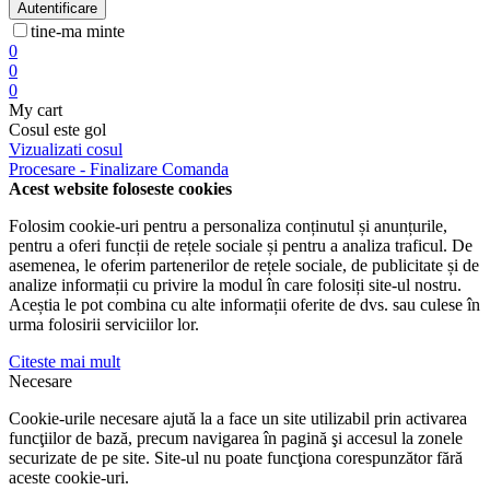
Autentificare
tine-ma minte
0
0
0
My cart
Cosul este gol
Vizualizati cosul
Procesare - Finalizare Comanda
Acest website foloseste cookies
Folosim cookie-uri pentru a personaliza conținutul și anunțurile,
pentru a oferi funcții de rețele sociale și pentru a analiza traficul. De
asemenea, le oferim partenerilor de rețele sociale, de publicitate și de
analize informații cu privire la modul în care folosiți site-ul nostru.
Aceștia le pot combina cu alte informații oferite de dvs. sau culese în
urma folosirii serviciilor lor.
Citeste mai mult
Necesare
Cookie-urile necesare ajută la a face un site utilizabil prin activarea
funcţiilor de bază, precum navigarea în pagină şi accesul la zonele
securizate de pe site. Site-ul nu poate funcţiona corespunzător fără
aceste cookie-uri.