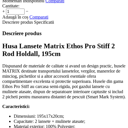
Momentan Indisponibil
Comparati
Cantitate:
+
−
Adaugă în coș
Comparati
Descriere produs
Specificatii
Descriere produs
Husa Lansete Matrix Ethos Pro Stiff 2
Rod Holdall, 195cm
Dispunand de materiale de calitate si avand un design practic, husele
MATRIX destinate transportului lansetelor, vergilor, manerelor de
minciog, pichetilor si a altor accesorii esentiale ofera
compartimentare excelenta si protectie superioara. Husele din gama
Ethos Pro Stiff au carcasa semi-rigida, pot gazdui lansete cu
mulinete atasate, dispun de separatoare interioare captusite si includ
2 picheti pentru masurarea distantei de pescuit (Smart Mark System).
Caracteristici:
Dimensiuni: 195x17x20cm;
Capacitate: 2 lansete + mulinete atasate;
Material exterior: 100% Polyester;