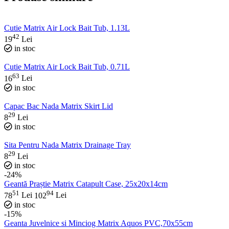
Cutie Matrix Air Lock Bait Tub, 1.13L
42
19
Lei
in stoc
Cutie Matrix Air Lock Bait Tub, 0.71L
63
16
Lei
in stoc
Capac Bac Nada Matrix Skirt Lid
29
8
Lei
in stoc
Sita Pentru Nada Matrix Drainage Tray
29
8
Lei
in stoc
-24%
Geantă Praștie Matrix Catapult Case, 25x20x14cm
51
94
78
Lei
102
Lei
in stoc
-15%
Geanta Juvelnice si Minciog Matrix Aquos PVC,70x55cm