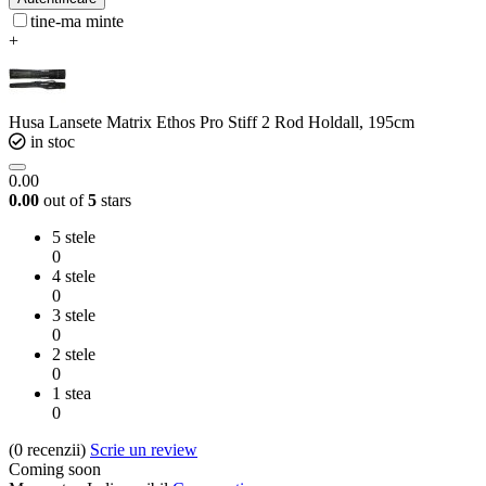
tine-ma minte
+
Husa Lansete Matrix Ethos Pro Stiff 2 Rod Holdall, 195cm
in stoc
0.00
0.00
out of
5
stars
5 stele
0
4 stele
0
3 stele
0
2 stele
0
1 stea
0
(0
recenzii
)
Scrie un review
Coming soon