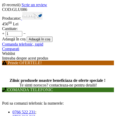
(0
recenzii
)
Scrie un review
COD:
GLU086
Producator:
00
456
Lei
Cantitate:
+
−
Adaugă în coș
Adaugă în coș
Comanda telefonic, rapid
Comparati
Wishlist
Intreaba despre acest produs
Prinde OFERTELE!
Zilnic produsele noastre beneficiaza de oferte speciale !
T
e simti norocos? contacteaza-ne pentru detalii!
COMANDA TELEFONIC
Poti sa comanzi telefonic la numerele:
0766 522 231
;