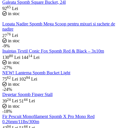
Galeata Spomb Square Bucket, 24l
65
92
Lei
in stoc
Lopata Nadire Spomb Mega Scoop pentru mixuri si rachete de
nadire
76
27
Lei
in stoc
-9%
Inaintas Textil Conic Fox Spomb Red & Black – 3x10m
80
14
130
Lei
144
Lei
in stoc
-27%
NEW! Lanterna Spomb Bucket Light
62
94
75
Lei
102
Lei
in stoc
-24%
Degetar Spomb Finger Stall
24
44
39
Lei
51
Lei
in stoc
-18%
Fir Pescuit Monofilament Spomb X Pro Mono Red
0.26mm/11lbs/300m
04
44
42
Lei
51
Lei