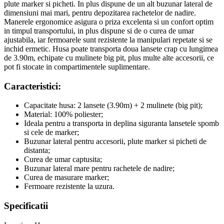
plute marker si picheti. In plus dispune de un alt buzunar lateral de
dimensiuni mai mari, pentru depozitarea rachetelor de nadire.
Manerele ergonomice asigura o priza excelenta si un confort optim
in timpul transportului, in plus dispune si de o curea de umar
ajustabila, iar fermoarele sunt rezistente la manipulari repetate si se
inchid ermetic. Husa poate transporta doua lansete crap cu lungimea
de 3.90m, echipate cu mulinete big pit, plus multe alte accesorii, ce
pot fi stocate in compartimentele suplimentare.
Caracteristici:
Capacitate husa: 2 lansete (3.90m) + 2 mulinete (big pit);
Material: 100% poliester;
Ideala pentru a transporta in deplina siguranta lansetele spomb
si cele de marker;
Buzunar lateral pentru accesorii, plute marker si picheti de
distanta;
Curea de umar captusita;
Buzunar lateral mare pentru rachetele de nadire;
Curea de masurare marker;
Fermoare rezistente la uzura.
Specificatii