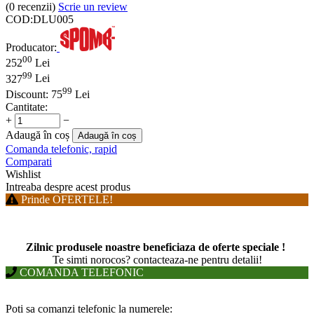
(0
recenzii
)
Scrie un review
COD:
DLU005
Producator:
00
252
Lei
99
327
Lei
99
Discount:
75
Lei
Cantitate:
+
−
Adaugă în coș
Adaugă în coș
Comanda telefonic, rapid
Comparati
Wishlist
Intreaba despre acest produs
Prinde OFERTELE!
Zilnic produsele noastre beneficiaza de oferte speciale !
T
e simti norocos? contacteaza-ne pentru detalii!
COMANDA TELEFONIC
Poti sa comanzi telefonic la numerele: