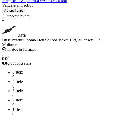
Inregistrati-va pentru a crea un cont nou
Validare anti-roboti
Autentificare
tine-ma minte
+
-23%
Husa Pescuit Spomb Double Rod Jacket 13ft, 2 Lansete + 2
Mulinete
In stoc la furnizor
0.00
0.00
out of
5
stars
5 stele
0
4 stele
0
3 stele
0
2 stele
0
1 stea
0