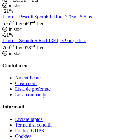
in stoc
-21%
Lanseta Pescuit Spomb E Rod, 3.96m, 5.5lbs
52
44
526
Lei
669
Lei
in stoc
-21%
Lanseta Spomb S Rod 13FT, 3.96m, 2buc
53
44
769
Lei
978
Lei
in stoc
Contul meu
Autentificare
Creati cont
Listă de preferințe
Listă comparație
Informatii
Livrare rapida
Termeni si conditii
Politica GDPR
Cookies