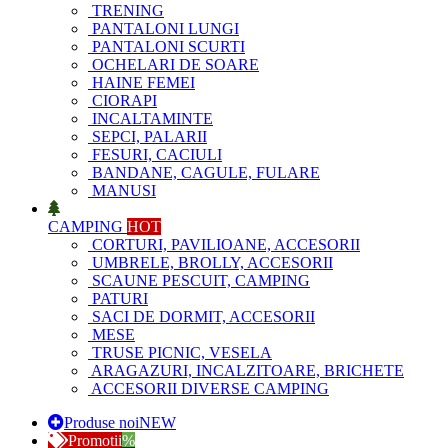
TRENING
PANTALONI LUNGI
PANTALONI SCURTI
OCHELARI DE SOARE
HAINE FEMEI
CIORAPI
INCALTAMINTE
SEPCI, PALARII
FESURI, CACIULI
BANDANE, CAGULE, FULARE
MANUSI
CAMPING
HOT
CORTURI, PAVILIOANE, ACCESORII
UMBRELE, BROLLY, ACCESORII
SCAUNE PESCUIT, CAMPING
PATURI
SACI DE DORMIT, ACCESORII
MESE
TRUSE PICNIC, VESELA
ARAGAZURI, INCALZITOARE, BRICHETE
ACCESORII DIVERSE CAMPING
Produse noi
NEW
Promotii
%