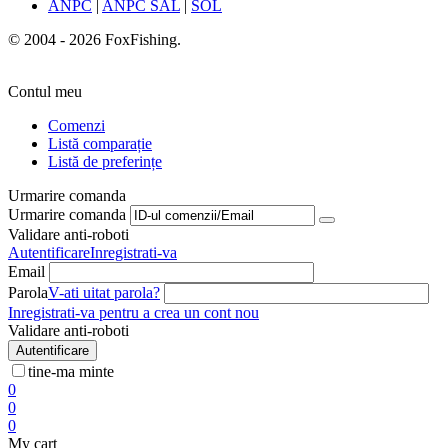
ANPC
|
ANPC SAL
|
SOL
© 2004 - 2026 FoxFishing.
Contul meu
Comenzi
Listă comparație
Listă de preferințe
Urmarire comanda
Urmarire comanda
Validare anti-roboti
Autentificare
Inregistrati-va
Email
Parola
V-ati uitat parola?
Inregistrati-va pentru a crea un cont nou
Validare anti-roboti
Autentificare
tine-ma minte
0
0
0
My cart