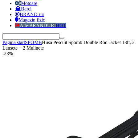
Motoare
Barci
BRAND-uri
Magazin fizic
Alte BRANDURI
HOT
Pagina start
SPOMB
Husa Pescuit Spomb Double Rod Jacket 13ft, 2
Lansete + 2 Mulinete
-23%