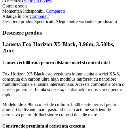
(0
recenzii
)
Scrie un review
Coming soon
Momentan Indisponibil
Comparati
Adaugă în coș
Comparati
Descriere produs
Specificatii
Alege dintre variantele produsului
Descriere produs
Lanseta Fox Horizon X5 Black, 3.96m, 3.50lbs,
2buc
Lanseta echilibrata pentru distante mari si control total
Fox Horizon X5 Black este versiunea imbunatatita a seriei X5-S,
construita din carbon ultra high modulus ranforsat cu nanofibre
multidirectionale si rasina interlaminara. Aceasta combinatie ofera o
lanseta puternica, fiabila si usoara, cu diametru redus si recuperare
rapida.
Modelul de 3.96m cu test de curbura 3.50lbs este perfect pentru
aruncari la distante mari, pastrand insa o actiune suficient de
permisiva pentru drilluri sigure cu pesti de talie mare.
Constructie premium si rezistenta crescuta