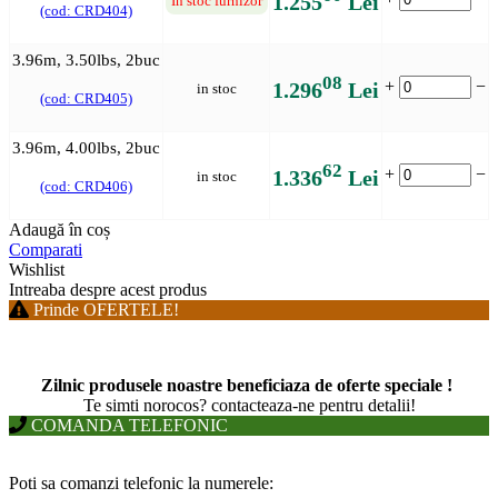
1.255
Lei
In stoc furnizor
(cod: CRD404)
3.96m, 3.50lbs, 2buc
08
+
−
1.296
Lei
in stoc
(cod: CRD405)
3.96m, 4.00lbs, 2buc
62
+
−
1.336
Lei
in stoc
(cod: CRD406)
Adaugă în coș
Comparati
Wishlist
Intreaba despre acest produs
Prinde OFERTELE!
Zilnic produsele noastre beneficiaza de oferte speciale !
T
e simti norocos? contacteaza-ne pentru detalii!
COMANDA TELEFONIC
Poti sa comanzi telefonic la numerele: