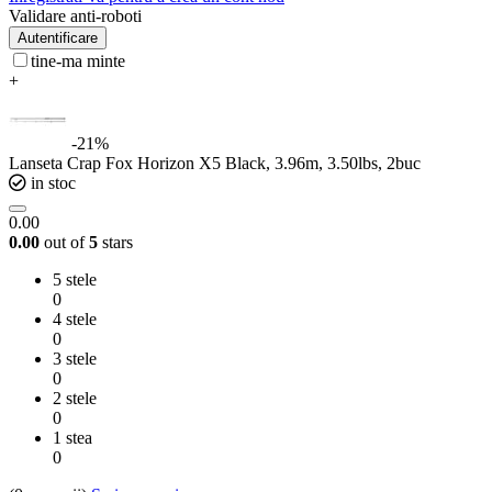
Validare anti-roboti
Autentificare
tine-ma minte
+
-21%
Lanseta Crap Fox Horizon X5 Black, 3.96m, 3.50lbs, 2buc
in stoc
0.00
0.00
out of
5
stars
5 stele
0
4 stele
0
3 stele
0
2 stele
0
1 stea
0