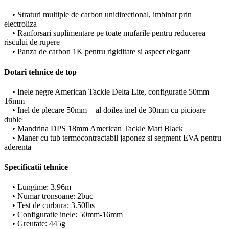
• Straturi multiple de carbon unidirectional, imbinat prin
electroliza
• Ranforsari suplimentare pe toate mufarile pentru reducerea
riscului de rupere
• Panza de carbon 1K pentru rigiditate si aspect elegant
Dotari tehnice de top
• Inele negre American Tackle Delta Lite, configuratie 50mm–
16mm
• Inel de plecare 50mm + al doilea inel de 30mm cu picioare
duble
• Mandrina DPS 18mm American Tackle Matt Black
• Maner cu tub termocontractabil japonez si segment EVA pentru
aderenta
Specificatii tehnice
• Lungime: 3.96m
• Numar tronsoane: 2buc
• Test de curbura: 3.50lbs
• Configuratie inele: 50mm-16mm
• Greutate: 445g