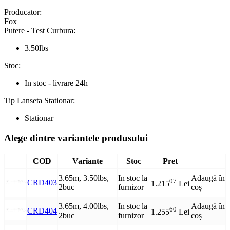
Producator:
Fox
Putere - Test Curbura:
3.50lbs
Stoc:
In stoc - livrare 24h
Tip Lanseta Stationar:
Stationar
Alege dintre variantele produsului
COD
Variante
Stoc
Pret
3.65m, 3.50lbs,
In stoc la
Adaugă în
07
CRD403
1.215
Lei
2buc
furnizor
coș
3.65m, 4.00lbs,
In stoc la
Adaugă în
60
CRD404
1.255
Lei
2buc
furnizor
coș