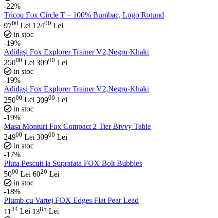
-22%
Tricou Fox Circle T – 100% Bumbac, Logo Rotund
00
00
97
Lei
124
Lei
in stoc
-19%
Adidași Fox Explorer Trainer V2,Negru-Khaki
00
00
250
Lei
309
Lei
in stoc
-19%
Adidași Fox Explorer Trainer V2,Negru-Khaki
00
00
250
Lei
309
Lei
in stoc
-19%
Masa Monturi Fox Compact 2 Tier Bivvy Table
00
00
249
Lei
309
Lei
in stoc
-17%
Pluta Pescuit la Suprafata FOX Bolt Bubbles
00
20
50
Lei
60
Lei
in stoc
-18%
Plumb cu Vartej FOX Edges Flat Pear Lead
34
85
11
Lei
13
Lei