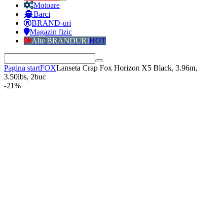
Motoare
Barci
BRAND-uri
Magazin fizic
Alte BRANDURI
HOT
Pagina start
FOX
Lanseta Crap Fox Horizon X5 Black, 3.96m,
3.50lbs, 2buc
-21%