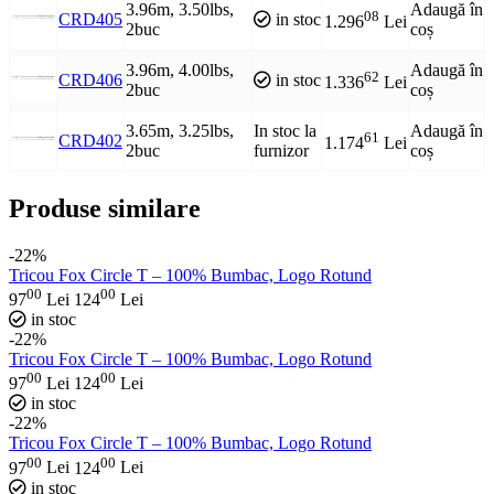
3.96m, 3.50lbs,
Adaugă în
08
CRD405
in stoc
1.296
Lei
2buc
coș
3.96m, 4.00lbs,
Adaugă în
62
CRD406
in stoc
1.336
Lei
2buc
coș
3.65m, 3.25lbs,
In stoc la
Adaugă în
61
CRD402
1.174
Lei
2buc
furnizor
coș
Produse similare
-22%
Tricou Fox Circle T – 100% Bumbac, Logo Rotund
00
00
97
Lei
124
Lei
in stoc
-22%
Tricou Fox Circle T – 100% Bumbac, Logo Rotund
00
00
97
Lei
124
Lei
in stoc
-22%
Tricou Fox Circle T – 100% Bumbac, Logo Rotund
00
00
97
Lei
124
Lei
in stoc