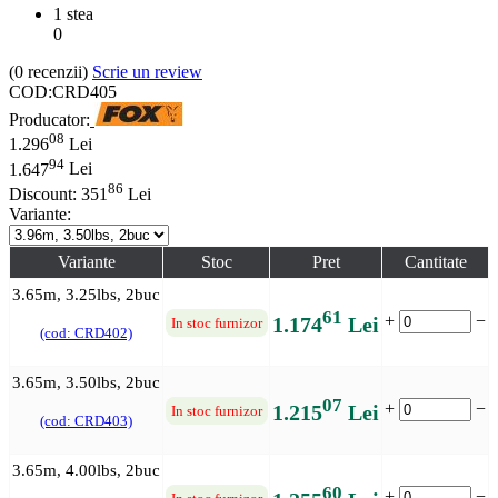
1 stea
0
(0
recenzii
)
Scrie un review
COD:
CRD405
Producator:
08
1.296
Lei
94
1.647
Lei
86
Discount:
351
Lei
Variante:
Variante
Stoc
Pret
Cantitate
3.65m, 3.25lbs, 2buc
61
+
−
1.174
Lei
In stoc furnizor
(cod: CRD402)
3.65m, 3.50lbs, 2buc
07
+
−
1.215
Lei
In stoc furnizor
(cod: CRD403)
3.65m, 4.00lbs, 2buc
60
+
−