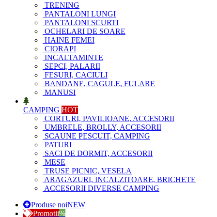
TRENING
PANTALONI LUNGI
PANTALONI SCURTI
OCHELARI DE SOARE
HAINE FEMEI
CIORAPI
INCALTAMINTE
SEPCI, PALARII
FESURI, CACIULI
BANDANE, CAGULE, FULARE
MANUSI
CAMPING
HOT
CORTURI, PAVILIOANE, ACCESORII
UMBRELE, BROLLY, ACCESORII
SCAUNE PESCUIT, CAMPING
PATURI
SACI DE DORMIT, ACCESORII
MESE
TRUSE PICNIC, VESELA
ARAGAZURI, INCALZITOARE, BRICHETE
ACCESORII DIVERSE CAMPING
Produse noi
NEW
Promotii
%