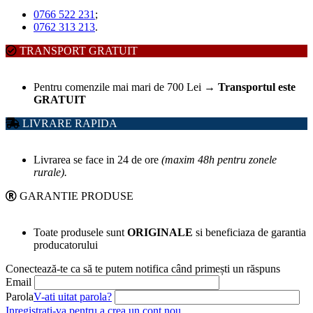
0766 522 231
;
0762 313 213
.
TRANSPORT GRATUIT
Pentru comenzile mai mari de 700 Lei
→
Transportul este
GRATUIT
LIVRARE RAPIDA
Livrarea se face in 24 de ore
(maxim 48h pentru zonele
rurale).
GARANTIE PRODUSE
Toate produsele sunt
ORIGINALE
si beneficiaza de garantia
producatorului
Conectează-te ca să te putem notifica când primești un răspuns
Email
Parola
V-ati uitat parola?
Inregistrati-va pentru a crea un cont nou