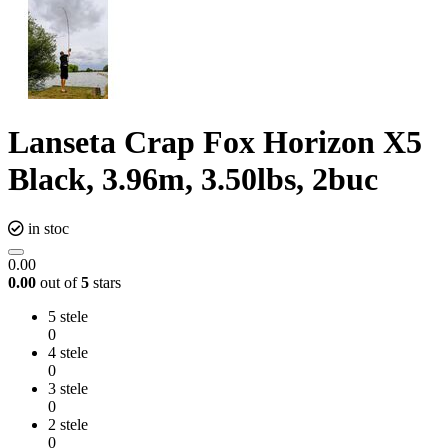
Lanseta Crap Fox Horizon X5
Black, 3.96m, 3.50lbs, 2buc
in stoc
0.00
0.00
out of
5
stars
5 stele
0
4 stele
0
3 stele
0
2 stele
0