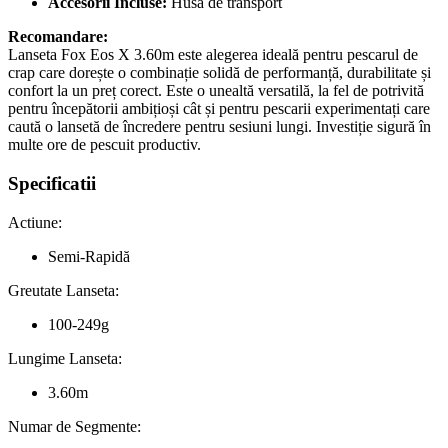
Accesorii Incluse:
Husă de transport
Recomandare:
Lanseta Fox Eos X 3.60m este alegerea ideală pentru pescarul de
crap care dorește o combinație solidă de performanță, durabilitate și
confort la un preț corect. Este o unealtă versatilă, la fel de potrivită
pentru începătorii ambițioși cât și pentru pescarii experimentați care
caută o lansetă de încredere pentru sesiuni lungi. Investiție sigură în
multe ore de pescuit productiv.
Specificatii
Actiune:
Semi-Rapidă
Greutate Lanseta:
100-249g
Lungime Lanseta:
3.60m
Numar de Segmente: