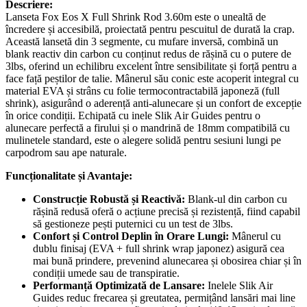
Descriere:
Lanseta Fox Eos X Full Shrink Rod 3.60m este o unealtă de
încredere și accesibilă, proiectată pentru pescuitul de durată la crap.
Această lansetă din 3 segmente, cu mufare inversă, combină un
blank reactiv din carbon cu conținut redus de rășină cu o putere de
3lbs, oferind un echilibru excelent între sensibilitate și forță pentru a
face față peștilor de talie. Mânerul său conic este acoperit integral cu
material EVA și strâns cu folie termocontractabilă japoneză (full
shrink), asigurând o aderență anti-alunecare și un confort de excepție
în orice condiții. Echipată cu inele Slik Air Guides pentru o
alunecare perfectă a firului și o mandrină de 18mm compatibilă cu
mulinetele standard, este o alegere solidă pentru sesiuni lungi pe
carpodrom sau ape naturale.
Funcționalitate și Avantaje:
Construcție Robustă și Reactivă:
Blank-ul din carbon cu
rășină redusă oferă o acțiune precisă și rezistență, fiind capabil
să gestioneze pești puternici cu un test de 3lbs.
Confort și Control Deplin în Orare Lungi:
Mânerul cu
dublu finisaj (EVA + full shrink wrap japonez) asigură cea
mai bună prindere, prevenind alunecarea și obosirea chiar și în
condiții umede sau de transpiratie.
Performanță Optimizată de Lansare:
Inelele Slik Air
Guides reduc frecarea și greutatea, permițând lansări mai line