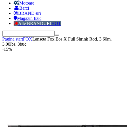
Motoare
Barci
BRAND-uri
Magazin fizic
Alte BRANDURI
HOT
Pagina start
FOX
Lanseta Fox Eos X Full Shrink Rod, 3.60m,
3.00lbs, 3buc
-15%