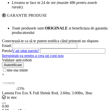
Livrarea se face in 24 de ore
(maxim 48h pentru zonele
rurale).
GARANTIE PRODUSE
Toate produsele sunt
ORIGINALE
si beneficiaza de garantia
producatorului
Conectează-te ca să te putem notifica când primești un răspuns
Email
Parola
V-ati uitat parola?
Inregistrati-va pentru a crea un cont nou
Validare anti-roboti
Autentificare
tine-ma minte
+
-15%
Lanseta Fox Eos X Full Shrink Rod, 3.60m, 3.00lbs, 3buc
in stoc
0.00