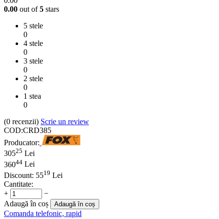
0.00
0.00
out of
5
stars
5 stele
0
4 stele
0
3 stele
0
2 stele
0
1 stea
0
(0
recenzii
)
Scrie un review
COD:
CRD385
Producator:
25
305
Lei
44
360
Lei
19
Discount:
55
Lei
Cantitate:
+
−
Adaugă în coș
Adaugă în coș
Comanda telefonic, rapid