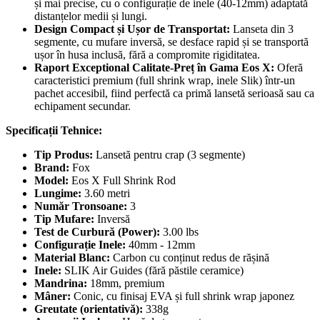
și mai precise, cu o configurație de inele (40-12mm) adaptată
distanțelor medii și lungi.
Design Compact și Ușor de Transportat:
Lanseta din 3
segmente, cu mufare inversă, se desface rapid și se transportă
ușor în husa inclusă, fără a compromite rigiditatea.
Raport Exceptional Calitate-Preț în Gama Eos X:
Oferă
caracteristici premium (full shrink wrap, inele Slik) într-un
pachet accesibil, fiind perfectă ca primă lansetă serioasă sau ca
echipament secundar.
Specificații Tehnice:
Tip Produs:
Lansetă pentru crap (3 segmente)
Brand:
Fox
Model:
Eos X Full Shrink Rod
Lungime:
3.60 metri
Număr Tronsoane:
3
Tip Mufare:
Inversă
Test de Curbură (Power):
3.00 lbs
Configurație Inele:
40mm - 12mm
Material Blanc:
Carbon cu conținut redus de rășină
Inele:
SLIK Air Guides (fără păstile ceramice)
Mandrina:
18mm, premium
Mâner:
Conic, cu finisaj EVA și full shrink wrap japonez
Greutate (orientativă):
338g