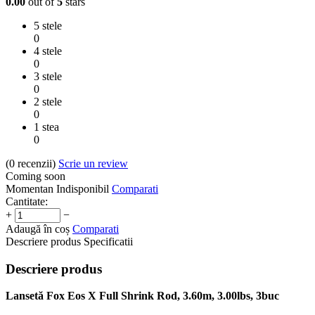
0.00
out of
5
stars
5 stele
0
4 stele
0
3 stele
0
2 stele
0
1 stea
0
(0
recenzii
)
Scrie un review
Coming soon
Momentan Indisponibil
Comparati
Cantitate:
+
−
Adaugă în coș
Comparati
Descriere produs
Specificatii
Descriere produs
Lansetă Fox Eos X Full Shrink Rod, 3.60m, 3.00lbs, 3buc