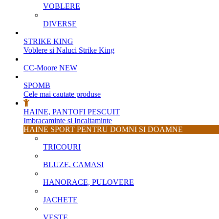
VOBLERE
DIVERSE
STRIKE KING
Voblere si Naluci Strike King
CC-Moore
NEW
SPOMB
Cele mai cautate produse
HAINE, PANTOFI PESCUIT
Imbracaminte si Incaltaminte
HAINE SPORT PENTRU DOMNI SI DOAMNE
TRICOURI
BLUZE, CAMASI
HANORACE, PULOVERE
JACHETE
VESTE