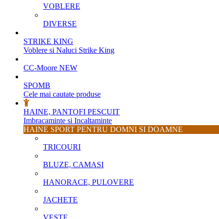
VOBLERE
DIVERSE
STRIKE KING
Voblere si Naluci Strike King
CC-Moore
NEW
SPOMB
Cele mai cautate produse
HAINE, PANTOFI PESCUIT
Imbracaminte si Incaltaminte
HAINE SPORT PENTRU DOMNI SI DOAMNE
TRICOURI
BLUZE, CAMASI
HANORACE, PULOVERE
JACHETE
VESTE