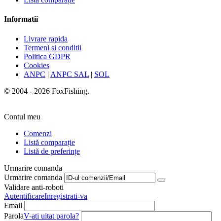
Informatii
Livrare rapida
Termeni si conditii
Politica GDPR
Cookies
ANPC
|
ANPC SAL
|
SOL
© 2004 - 2026 FoxFishing.
Contul meu
Comenzi
Listă comparație
Listă de preferințe
Urmarire comanda
Urmarire comanda
Validare anti-roboti
Autentificare
Inregistrati-va
Email
Parola
V-ati uitat parola?