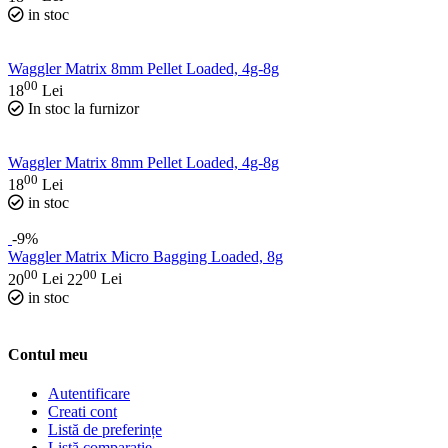
in stoc
Waggler Matrix 8mm Pellet Loaded, 4g-8g
00
18
Lei
In stoc la furnizor
Waggler Matrix 8mm Pellet Loaded, 4g-8g
00
18
Lei
in stoc
-9%
Waggler Matrix Micro Bagging Loaded, 8g
00
00
20
Lei
22
Lei
in stoc
Contul meu
Autentificare
Creati cont
Listă de preferințe
Listă comparație