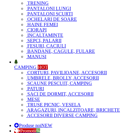
TRENING
PANTALONI LUNGI
PANTALONI SCURTI
OCHELARI DE SOARE
HAINE FEMEI
CIORAPI
INCALTAMINTE
SEPCI, PALARII
FESURI, CACIULI
BANDANE, CAGULE, FULARE
MANUSI
CAMPING
HOT
CORTURI, PAVILIOANE, ACCESORII
UMBRELE, BROLLY, ACCESORII
SCAUNE PESCUIT, CAMPING
PATURI
SACI DE DORMIT, ACCESORII
MESE
TRUSE PICNIC, VESELA
ARAGAZURI, INCALZITOARE, BRICHETE
ACCESORII DIVERSE CAMPING
Produse noi
NEW
Promotii
%