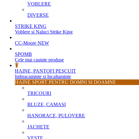
VOBLERE
DIVERSE
STRIKE KING
Voblere si Naluci Strike King
CC-Moore
NEW
SPOMB
Cele mai cautate produse
HAINE, PANTOFI PESCUIT
Imbracaminte si Incaltaminte
HAINE SPORT PENTRU DOMNI SI DOAMNE
TRICOURI
BLUZE, CAMASI
HANORACE, PULOVERE
JACHETE
VESTE