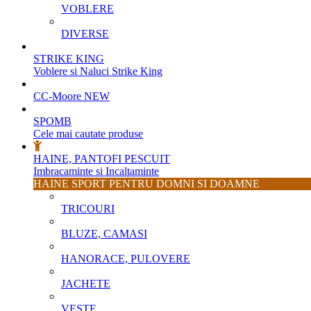
VOBLERE
DIVERSE
STRIKE KING
Voblere si Naluci Strike King
CC-Moore
NEW
SPOMB
Cele mai cautate produse
HAINE, PANTOFI PESCUIT
Imbracaminte si Incaltaminte
HAINE SPORT PENTRU DOMNI SI DOAMNE
TRICOURI
BLUZE, CAMASI
HANORACE, PULOVERE
JACHETE
VESTE