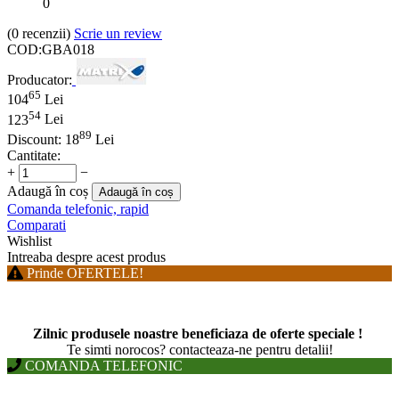
0
(0
recenzii
)
Scrie un review
COD:
GBA018
Producator:
65
104
Lei
54
123
Lei
89
Discount:
18
Lei
Cantitate:
+
−
Adaugă în coș
Adaugă în coș
Comanda telefonic, rapid
Comparati
Wishlist
Intreaba despre acest produs
Prinde OFERTELE!
Zilnic produsele noastre beneficiaza de oferte speciale !
T
e simti norocos? contacteaza-ne pentru detalii!
COMANDA TELEFONIC