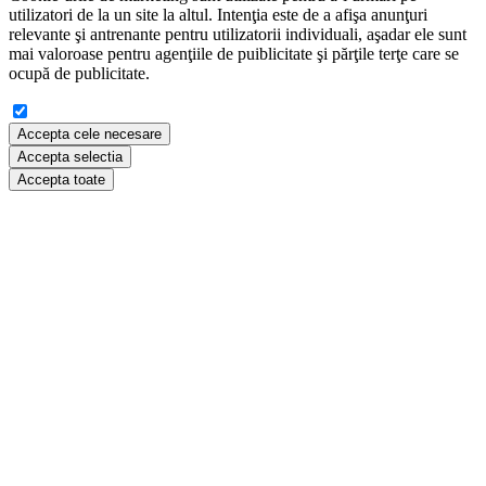
utilizatori de la un site la altul. Intenţia este de a afişa anunţuri
relevante şi antrenante pentru utilizatorii individuali, aşadar ele sunt
mai valoroase pentru agenţiile de puiblicitate şi părţile terţe care se
ocupă de publicitate.
Accepta cele necesare
Accepta selectia
Accepta toate