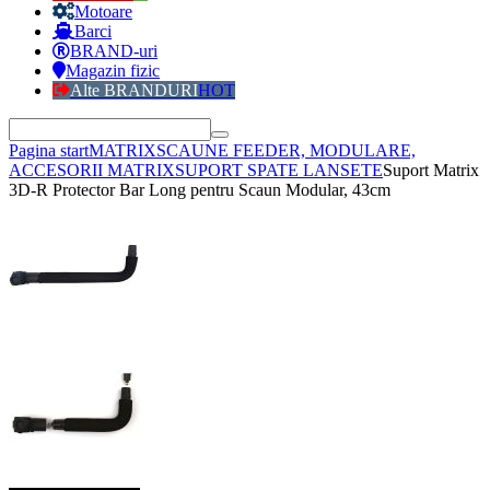
Motoare
Barci
BRAND-uri
Magazin fizic
Alte BRANDURI
HOT
Pagina start
MATRIX
SCAUNE FEEDER, MODULARE,
ACCESORII MATRIX
SUPORT SPATE LANSETE
Suport Matrix
3D-R Protector Bar Long pentru Scaun Modular, 43cm