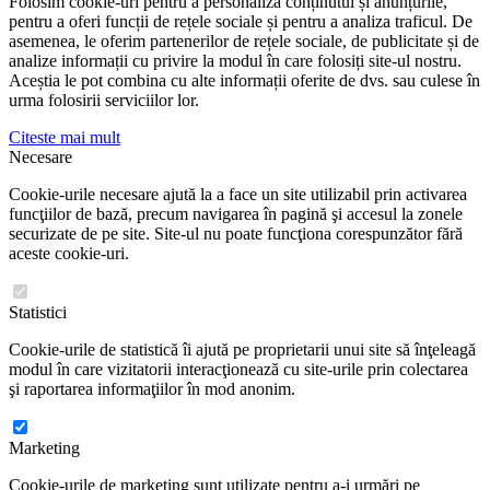
Folosim cookie-uri pentru a personaliza conținutul și anunțurile,
pentru a oferi funcții de rețele sociale și pentru a analiza traficul. De
asemenea, le oferim partenerilor de rețele sociale, de publicitate și de
analize informații cu privire la modul în care folosiți site-ul nostru.
Aceștia le pot combina cu alte informații oferite de dvs. sau culese în
urma folosirii serviciilor lor.
Citeste mai mult
Necesare
Cookie-urile necesare ajută la a face un site utilizabil prin activarea
funcţiilor de bază, precum navigarea în pagină şi accesul la zonele
securizate de pe site. Site-ul nu poate funcţiona corespunzător fără
aceste cookie-uri.
Statistici
Cookie-urile de statistică îi ajută pe proprietarii unui site să înţeleagă
modul în care vizitatorii interacţionează cu site-urile prin colectarea
şi raportarea informaţiilor în mod anonim.
Marketing
Cookie-urile de marketing sunt utilizate pentru a-i urmări pe