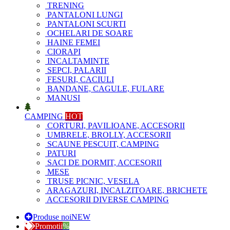
TRENING
PANTALONI LUNGI
PANTALONI SCURTI
OCHELARI DE SOARE
HAINE FEMEI
CIORAPI
INCALTAMINTE
SEPCI, PALARII
FESURI, CACIULI
BANDANE, CAGULE, FULARE
MANUSI
CAMPING
HOT
CORTURI, PAVILIOANE, ACCESORII
UMBRELE, BROLLY, ACCESORII
SCAUNE PESCUIT, CAMPING
PATURI
SACI DE DORMIT, ACCESORII
MESE
TRUSE PICNIC, VESELA
ARAGAZURI, INCALZITOARE, BRICHETE
ACCESORII DIVERSE CAMPING
Produse noi
NEW
Promotii
%