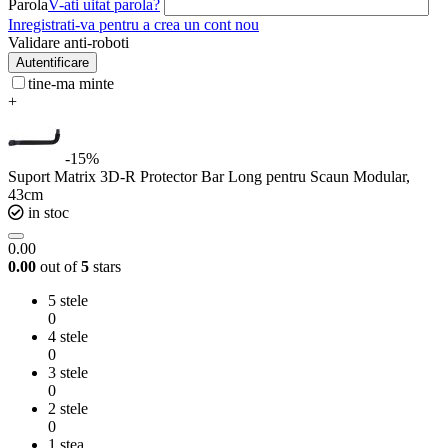
Parola
V-ati uitat parola?
Inregistrati-va pentru a crea un cont nou
Validare anti-roboti
Autentificare
tine-ma minte
+
-15%
Suport Matrix 3D-R Protector Bar Long pentru Scaun Modular,
43cm
in stoc
0.00
0.00
out of
5
stars
5 stele
0
4 stele
0
3 stele
0
2 stele
0
1 stea