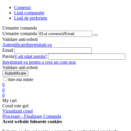
Comenzi
Listă comparație
Listă de preferințe
Urmarire comanda
Urmarire comanda
Validare anti-roboti
Autentificare
Inregistrati-va
Email
Parola
V-ati uitat parola?
Inregistrati-va pentru a crea un cont nou
Validare anti-roboti
Autentificare
tine-ma minte
0
0
0
My cart
Cosul este gol
Vizualizati cosul
Procesare - Finalizare Comanda
Acest website foloseste cookies