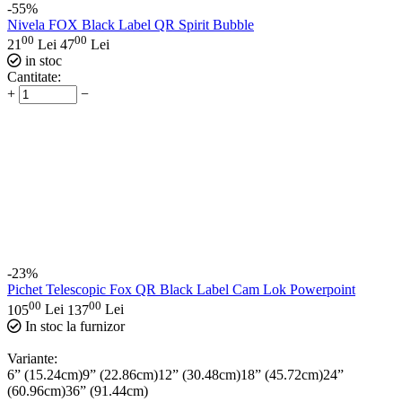
-55%
Nivela FOX Black Label QR Spirit Bubble
00
00
21
Lei
47
Lei
in stoc
Cantitate:
+
−
-23%
Pichet Telescopic Fox QR Black Label Cam Lok Powerpoint
00
00
105
Lei
137
Lei
In stoc la furnizor
Variante:
6” (15.24cm)
9” (22.86cm)
12” (30.48cm)
18” (45.72cm)
24”
(60.96cm)
36” (91.44cm)