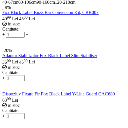
40-67cm
60-106cm
90-160cm
120-210cm
-9%
Fox Black Label Buzz-Bar Conversion Kit, CBB007
99
00
40
Lei
45
Lei
in stoc
Cantitate:
+
−
-20%
Adaptor Stabilizator Fox Black Label Slim Stabiliser
00
00
36
Lei
45
Lei
in stoc
Cantitate:
+
−
Dispozitiv Fixare Fir Fox Black Label Y-Line Guard CAC689
00
63
Lei
in stoc
Cantitate:
+
−