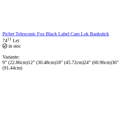
Pichet Telescopic Fox Black Label Cam Lok Bankstick
11
74
Lei
in stoc
Variante:
9” (22.86cm)
12” (30.48cm)
18” (45.72cm)
24” (60.96cm)
36”
(91.44cm)