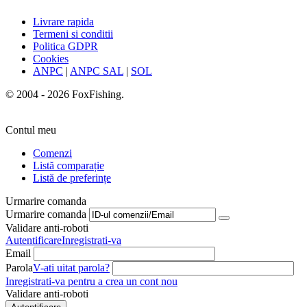
Livrare rapida
Termeni si conditii
Politica GDPR
Cookies
ANPC
|
ANPC SAL
|
SOL
© 2004 - 2026 FoxFishing.
Contul meu
Comenzi
Listă comparație
Listă de preferințe
Urmarire comanda
Urmarire comanda
Validare anti-roboti
Autentificare
Inregistrati-va
Email
Parola
V-ati uitat parola?
Inregistrati-va pentru a crea un cont nou
Validare anti-roboti