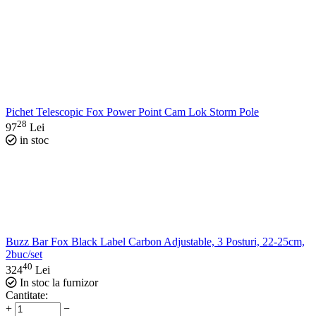
Pichet Telescopic Fox Power Point Cam Lok Storm Pole
28
97
Lei
in stoc
Buzz Bar Fox Black Label Carbon Adjustable, 3 Posturi, 22-25cm,
2buc/set
40
324
Lei
In stoc la furnizor
Cantitate:
+
−