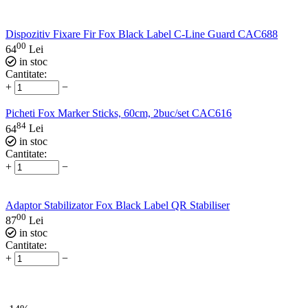
Dispozitiv Fixare Fir Fox Black Label C-Line Guard CAC688
00
64
Lei
in stoc
Cantitate:
+
−
Picheti Fox Marker Sticks, 60cm, 2buc/set CAC616
84
64
Lei
in stoc
Cantitate:
+
−
Adaptor Stabilizator Fox Black Label QR Stabiliser
00
87
Lei
in stoc
Cantitate:
+
−