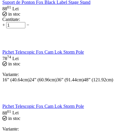
Suport de Ponton Fox Black Label Stage Stand
01
88
Lei
in stoc
Cantitate:
+
−
Pichet Telescopic Fox Cam Lok Storm Pole
74
78
Lei
in stoc
Variante:
16” (40.64cm)
24” (60.96cm)
36” (91.44cm)
48” (121.92cm)
Pichet Telescopic Fox Cam Lok Storm Pole
01
88
Lei
in stoc
Variante: