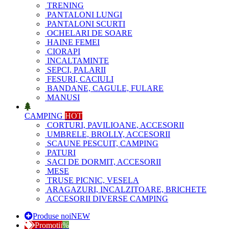
TRENING
PANTALONI LUNGI
PANTALONI SCURTI
OCHELARI DE SOARE
HAINE FEMEI
CIORAPI
INCALTAMINTE
SEPCI, PALARII
FESURI, CACIULI
BANDANE, CAGULE, FULARE
MANUSI
CAMPING
HOT
CORTURI, PAVILIOANE, ACCESORII
UMBRELE, BROLLY, ACCESORII
SCAUNE PESCUIT, CAMPING
PATURI
SACI DE DORMIT, ACCESORII
MESE
TRUSE PICNIC, VESELA
ARAGAZURI, INCALZITOARE, BRICHETE
ACCESORII DIVERSE CAMPING
Produse noi
NEW
Promotii
%