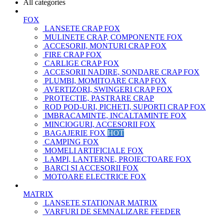
All categories
FOX
LANSETE CRAP FOX
MULINETE CRAP, COMPONENTE FOX
ACCESORII, MONTURI CRAP FOX
FIRE CRAP FOX
CARLIGE CRAP FOX
ACCESORII NADIRE, SONDARE CRAP FOX
PLUMBI, MOMITOARE CRAP FOX
AVERTIZORI, SWINGERI CRAP FOX
PROTECTIE, PASTRARE CRAP
ROD POD-URI, PICHETI, SUPORTI CRAP FOX
IMBRACAMINTE, INCALTAMINTE FOX
MINCIOGURI, ACCESORII FOX
BAGAJERIE FOX
HOT
CAMPING FOX
MOMELI ARTIFICIALE FOX
LAMPI, LANTERNE, PROIECTOARE FOX
BARCI SI ACCESORII FOX
MOTOARE ELECTRICE FOX
MATRIX
LANSETE STATIONAR MATRIX
VARFURI DE SEMNALIZARE FEEDER