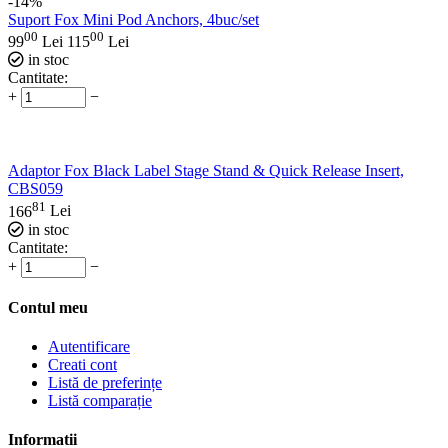
-14%
Suport Fox Mini Pod Anchors, 4buc/set
00
00
99
Lei
115
Lei
in stoc
Cantitate:
+
−
Adaptor Fox Black Label Stage Stand & Quick Release Insert,
CBS059
81
166
Lei
in stoc
Cantitate:
+
−
Contul meu
Autentificare
Creati cont
Listă de preferințe
Listă comparație
Informatii