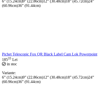
6” (15.24cm)
9” (22.86cm)
12” (30.48cm)
18” (45.72cm)
24”
(60.96cm)
36” (91.44cm)
Pichet Telescopic Fox QR Black Label Cam Lok Powerpoint
35
185
Lei
in stoc
Variante:
6” (15.24cm)
9” (22.86cm)
12” (30.48cm)
18” (45.72cm)
24”
(60.96cm)
36” (91.44cm)