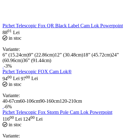
Pichet Telescopic Fox QR Black Label Cam Lok Powerpoint
01
88
Lei
in stoc
Variante:
6” (15.24cm)
9” (22.86cm)
12” (30.48cm)
18” (45.72cm)
24”
(60.96cm)
36” (91.44cm)
-3%
Pichet Telescopic FOX Cam Lok®
00
00
94
Lei
97
Lei
in stoc
Variante:
40-67cm
60-106cm
90-160cm
120-210cm
-6%
Pichet Telescopic Fox Storm Pole Cam Lok Powerpoint
00
00
116
Lei
124
Lei
in stoc
Variante: