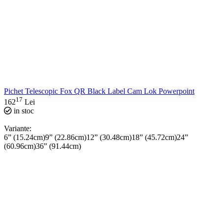
Pichet Telescopic Fox QR Black Label Cam Lok Powerpoint
17
162
Lei
in stoc
Variante:
6” (15.24cm)
9” (22.86cm)
12” (30.48cm)
18” (45.72cm)
24”
(60.96cm)
36” (91.44cm)