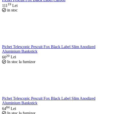
19
111
Lei
in stoc
Pichet Telescopic Pescuit Fox Black Label Slim Anodized
Aluminium Bankstick
20
60
Lei
In stoc la furnizor
Pichet Telescopic Pescuit Fox Black Label Slim Anodized
Aluminium Bankstick
84
64
Lei
In stoc la furnizor