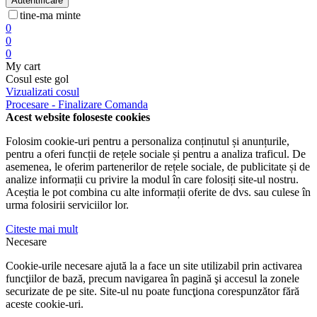
Autentificare
tine-ma minte
0
0
0
My cart
Cosul este gol
Vizualizati cosul
Procesare - Finalizare Comanda
Acest website foloseste cookies
Folosim cookie-uri pentru a personaliza conținutul și anunțurile,
pentru a oferi funcții de rețele sociale și pentru a analiza traficul. De
asemenea, le oferim partenerilor de rețele sociale, de publicitate și de
analize informații cu privire la modul în care folosiți site-ul nostru.
Aceștia le pot combina cu alte informații oferite de dvs. sau culese în
urma folosirii serviciilor lor.
Citeste mai mult
Necesare
Cookie-urile necesare ajută la a face un site utilizabil prin activarea
funcţiilor de bază, precum navigarea în pagină şi accesul la zonele
securizate de pe site. Site-ul nu poate funcţiona corespunzător fără
aceste cookie-uri.