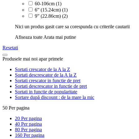
60-106cm
(1)
6” (15.24cm)
(1)
9” (22.86cm)
(2)
Nici un produs gasit care sa corespunda cu criterile cautarii
Afiseaza toate
Arata mai putine
Resetati
Produsele mai noi apar primele
Sortati crescator de la A la Z
Sortati descrescator de la A la Z
Sortati crescator in functie de pret
Sortati descrescator in functie de pret
Sortati in functie de popularitate
Sortare după discount : de la mare la mic
50
Per pagina
20
Per pagina
40
Per pagina
80
Per pagina
160
Per pagina