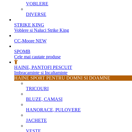
VOBLERE
DIVERSE
STRIKE KING
Voblere si Naluci Strike King
CC-Moore
NEW
SPOMB
Cele mai cautate produse
HAINE, PANTOFI PESCUIT
Imbracaminte si Incaltaminte
HAINE SPORT PENTRU DOMNI SI DOAMNE
TRICOURI
BLUZE, CAMASI
HANORACE, PULOVERE
JACHETE
VESTE