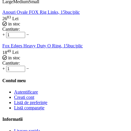
Large
Medium
Small
Anouri Ovale FOX Rig Links, 15buc/plic
83
26
Lei
in stoc
Cantitate:
+
−
Fox Edges Heavy Duty O Ring, 15buc/plic
49
18
Lei
in stoc
Cantitate:
+
−
Contul meu
Autentificare
Creati cont
Listă de preferințe
Listă comparație
Informatii
Livrare rapida