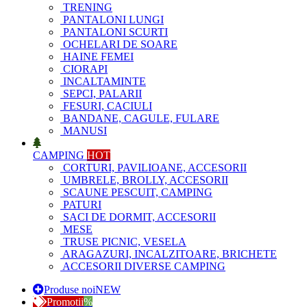
TRENING
PANTALONI LUNGI
PANTALONI SCURTI
OCHELARI DE SOARE
HAINE FEMEI
CIORAPI
INCALTAMINTE
SEPCI, PALARII
FESURI, CACIULI
BANDANE, CAGULE, FULARE
MANUSI
CAMPING
HOT
CORTURI, PAVILIOANE, ACCESORII
UMBRELE, BROLLY, ACCESORII
SCAUNE PESCUIT, CAMPING
PATURI
SACI DE DORMIT, ACCESORII
MESE
TRUSE PICNIC, VESELA
ARAGAZURI, INCALZITOARE, BRICHETE
ACCESORII DIVERSE CAMPING
Produse noi
NEW
Promotii
%