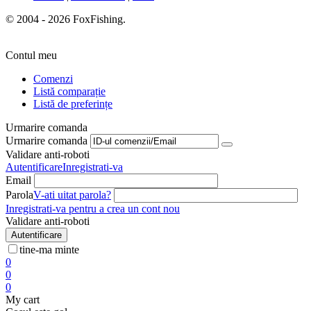
© 2004 - 2026 FoxFishing.
Contul meu
Comenzi
Listă comparație
Listă de preferințe
Urmarire comanda
Urmarire comanda
Validare anti-roboti
Autentificare
Inregistrati-va
Email
Parola
V-ati uitat parola?
Inregistrati-va pentru a crea un cont nou
Validare anti-roboti
Autentificare
tine-ma minte
0
0
0
My cart