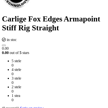
Carlige Fox Edges Armapoint
Stiff Rig Straight
in stoc
0.00
0.00
out of
5
stars
5 stele
0
4 stele
0
3 stele
0
2 stele
0
1 stea
0