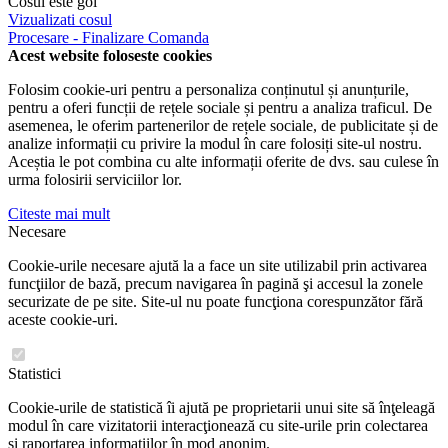
Cosul este gol
Vizualizati cosul
Procesare - Finalizare Comanda
Acest website foloseste cookies
Folosim cookie-uri pentru a personaliza conținutul și anunțurile,
pentru a oferi funcții de rețele sociale și pentru a analiza traficul. De
asemenea, le oferim partenerilor de rețele sociale, de publicitate și de
analize informații cu privire la modul în care folosiți site-ul nostru.
Aceștia le pot combina cu alte informații oferite de dvs. sau culese în
urma folosirii serviciilor lor.
Citeste mai mult
Necesare
Cookie-urile necesare ajută la a face un site utilizabil prin activarea
funcţiilor de bază, precum navigarea în pagină şi accesul la zonele
securizate de pe site. Site-ul nu poate funcţiona corespunzător fără
aceste cookie-uri.
Statistici
Cookie-urile de statistică îi ajută pe proprietarii unui site să înţeleagă
modul în care vizitatorii interacţionează cu site-urile prin colectarea
şi raportarea informaţiilor în mod anonim.