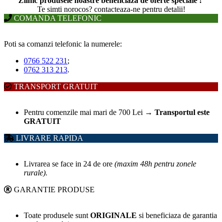
Zilnic produsele noastre beneficiaza de oferte speciale !
T
e simti norocos? contacteaza-ne pentru detalii!
COMANDA TELEFONIC
Poti sa comanzi telefonic la numerele:
0766 522 231
;
0762 313 213
.
TRANSPORT GRATUIT
Pentru comenzile mai mari de 700 Lei
→
Transportul este
GRATUIT
LIVRARE RAPIDA
Livrarea se face in 24 de ore
(maxim 48h pentru zonele
rurale).
GARANTIE PRODUSE
Toate produsele sunt
ORIGINALE
si beneficiaza de garantia