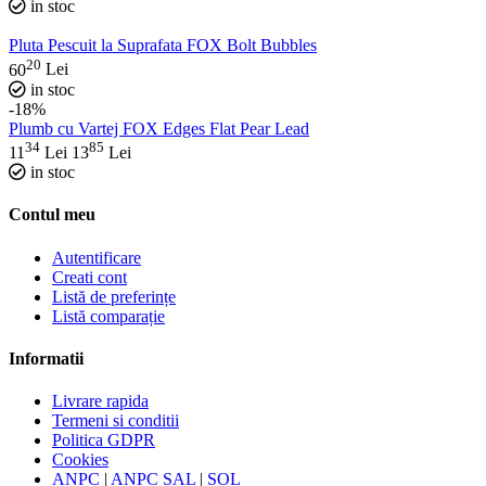
in stoc
Pluta Pescuit la Suprafata FOX Bolt Bubbles
20
60
Lei
in stoc
-18%
Plumb cu Vartej FOX Edges Flat Pear Lead
34
85
11
Lei
13
Lei
in stoc
Contul meu
Autentificare
Creati cont
Listă de preferințe
Listă comparație
Informatii
Livrare rapida
Termeni si conditii
Politica GDPR
Cookies
ANPC
|
ANPC SAL
|
SOL