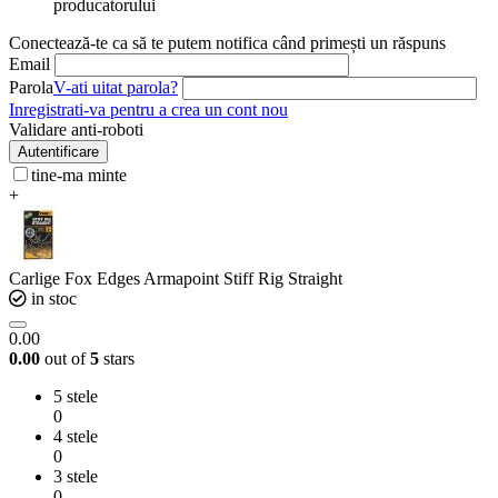
producatorului
Conectează-te ca să te putem notifica când primești un răspuns
Email
Parola
V-ati uitat parola?
Inregistrati-va pentru a crea un cont nou
Validare anti-roboti
Autentificare
tine-ma minte
+
Carlige Fox Edges Armapoint Stiff Rig Straight
in stoc
0.00
0.00
out of
5
stars
5 stele
0
4 stele
0
3 stele
0