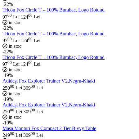
-22%
Tricou Fox Circle T – 100% Bumbac, Logo Rotund
00
00
97
Lei
124
Lei
in stoc
-22%
Tricou Fox Circle T – 100% Bumbac, Logo Rotund
00
00
97
Lei
124
Lei
in stoc
-22%
Tricou Fox Circle T – 100% Bumbac, Logo Rotund
00
00
97
Lei
124
Lei
in stoc
-19%
Adidași Fox Explorer Trainer V2,Negru-Khaki
00
00
250
Lei
309
Lei
in stoc
-19%
Adidași Fox Explorer Trainer V2,Negru-Khaki
00
00
250
Lei
309
Lei
in stoc
-19%
Masa Monturi Fox Compact 2 Tier Bivvy Table
00
00
249
Lei
309
Lei