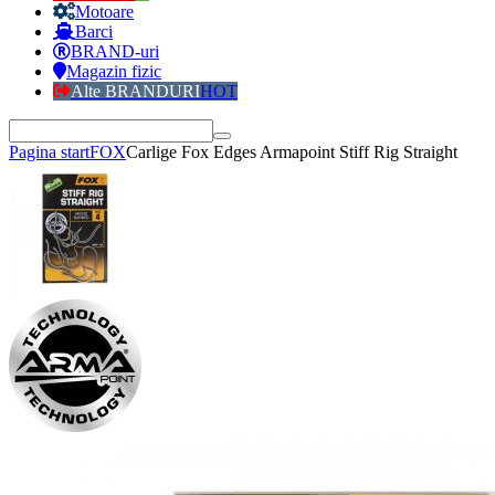
Motoare
Barci
BRAND-uri
Magazin fizic
Alte BRANDURI
HOT
Pagina start
FOX
Carlige Fox Edges Armapoint Stiff Rig Straight