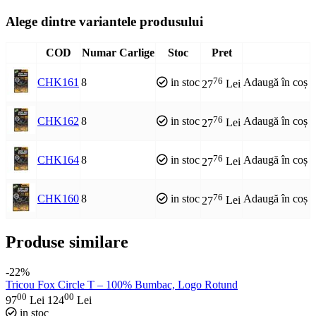
Alege dintre variantele produsului
COD
Numar Carlige
Stoc
Pret
76
CHK161
8
in stoc
Adaugă în coș
27
Lei
76
CHK162
8
in stoc
Adaugă în coș
27
Lei
76
CHK164
8
in stoc
Adaugă în coș
27
Lei
76
CHK160
8
in stoc
Adaugă în coș
27
Lei
Produse similare
-22%
Tricou Fox Circle T – 100% Bumbac, Logo Rotund
00
00
97
Lei
124
Lei
in stoc