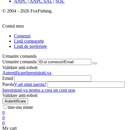
ANPC
|
ANPC SAL
|
SOL
© 2004 - 2026 FoxFishing.
Contul meu
Comenzi
Listă comparație
Listă de preferințe
Urmarire comanda
Urmarire comanda
Validare anti-roboti
Autentificare
Inregistrati-va
Email
Parola
V-ati uitat parola?
Inregistrati-va pentru a crea un cont nou
Validare anti-roboti
Autentificare
tine-ma minte
0
0
0
My cart