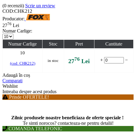
(0
recenzii
)
Scrie un review
COD:
CHK212
Producator:
76
27
Lei
Numar Carlige:
Numar Carlige
Stoc
Pret
Cantitate
10
76
+
−
27
Lei
in stoc
(cod: CHK212)
Adaugă în coș
Comparati
Wishlist
Intreaba despre acest produs
Prinde OFERTELE!
Zilnic produsele noastre beneficiaza de oferte speciale !
T
e simti norocos? contacteaza-ne pentru detalii!
COMANDA TELEFONIC