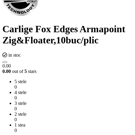
Carlige Fox Edges Armapoint
Zig&Floater,10buc/plic
in stoc
0.00
0.00
out of
5
stars
5 stele
0
4 stele
0
3 stele
0
2 stele
0
1 stea
0