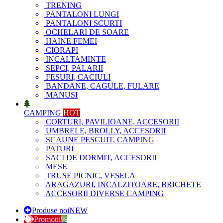
TRENING
PANTALONI LUNGI
PANTALONI SCURTI
OCHELARI DE SOARE
HAINE FEMEI
CIORAPI
INCALTAMINTE
SEPCI, PALARII
FESURI, CACIULI
BANDANE, CAGULE, FULARE
MANUSI
CAMPING
HOT
CORTURI, PAVILIOANE, ACCESORII
UMBRELE, BROLLY, ACCESORII
SCAUNE PESCUIT, CAMPING
PATURI
SACI DE DORMIT, ACCESORII
MESE
TRUSE PICNIC, VESELA
ARAGAZURI, INCALZITOARE, BRICHETE
ACCESORII DIVERSE CAMPING
Produse noi
NEW
Promotii
%