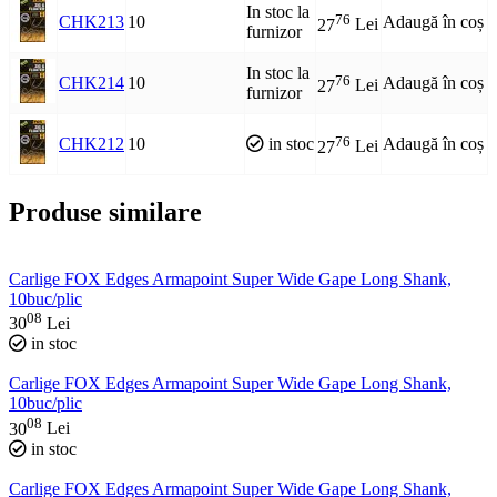
In stoc la
76
CHK213
10
Adaugă în coș
27
Lei
furnizor
In stoc la
76
CHK214
10
Adaugă în coș
27
Lei
furnizor
76
CHK212
10
in stoc
Adaugă în coș
27
Lei
Produse similare
Carlige FOX Edges Armapoint Super Wide Gape Long Shank,
10buc/plic
08
30
Lei
in stoc
Carlige FOX Edges Armapoint Super Wide Gape Long Shank,
10buc/plic
08
30
Lei
in stoc
Carlige FOX Edges Armapoint Super Wide Gape Long Shank,