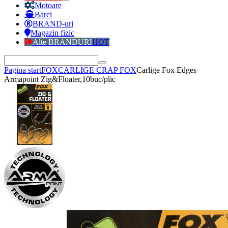
Motoare
Barci
BRAND-uri
Magazin fizic
Alte BRANDURI
HOT
Pagina start
FOX
CARLIGE CRAP FOX
Carlige Fox Edges
Armapoint Zig&Floater,10buc/plic