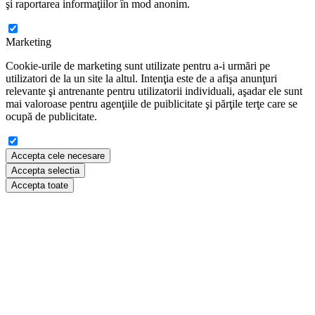
şi raportarea informaţiilor în mod anonim.
Marketing
Cookie-urile de marketing sunt utilizate pentru a-i urmări pe
utilizatori de la un site la altul. Intenţia este de a afişa anunţuri
relevante şi antrenante pentru utilizatorii individuali, aşadar ele sunt
mai valoroase pentru agenţiile de puiblicitate şi părţile terţe care se
ocupă de publicitate.
Accepta cele necesare
Accepta selectia
Accepta toate