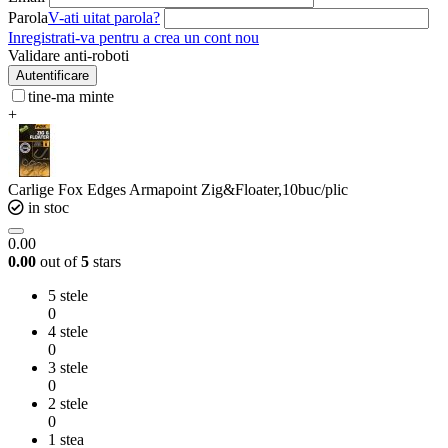
Parola
V-ati uitat parola?
Inregistrati-va pentru a crea un cont nou
Validare anti-roboti
Autentificare
tine-ma minte
+
Carlige Fox Edges Armapoint Zig&Floater,10buc/plic
in stoc
0.00
0.00
out of
5
stars
5 stele
0
4 stele
0
3 stele
0
2 stele
0
1 stea