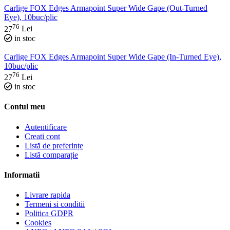
Carlige FOX Edges Armapoint Super Wide Gape (Out-Turned
Eye), 10buc/plic
76
27
Lei
in stoc
Carlige FOX Edges Armapoint Super Wide Gape (In-Turned Eye),
10buc/plic
76
27
Lei
in stoc
Contul meu
Autentificare
Creati cont
Listă de preferințe
Listă comparație
Informatii
Livrare rapida
Termeni si conditii
Politica GDPR
Cookies