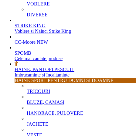
VOBLERE
DIVERSE
STRIKE KING
Voblere si Naluci Strike King
CC-Moore
NEW
SPOMB
Cele mai cautate produse
HAINE, PANTOFI PESCUIT
Imbracaminte si Incaltaminte
HAINE SPORT PENTRU DOMNI SI DOAMNE
TRICOURI
BLUZE, CAMASI
HANORACE, PULOVERE
JACHETE
VESTE