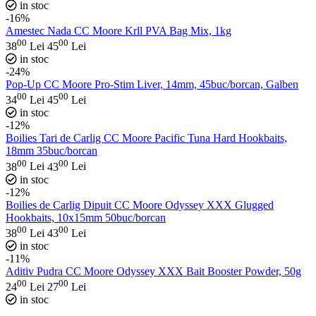
in stoc
-16%
Amestec Nada CC Moore Krll PVA Bag Mix, 1kg
00
00
38
Lei
45
Lei
in stoc
-24%
Pop-Up CC Moore Pro-Stim Liver, 14mm, 45buc/borcan, Galben
00
00
34
Lei
45
Lei
in stoc
-12%
Boilies Tari de Carlig CC Moore Pacific Tuna Hard Hookbaits,
18mm 35buc/borcan
00
00
38
Lei
43
Lei
in stoc
-12%
Boilies de Carlig Dipuit CC Moore Odyssey XXX Glugged
Hookbaits, 10x15mm 50buc/borcan
00
00
38
Lei
43
Lei
in stoc
-11%
Aditiv Pudra CC Moore Odyssey XXX Bait Booster Powder, 50g
00
00
24
Lei
27
Lei
in stoc