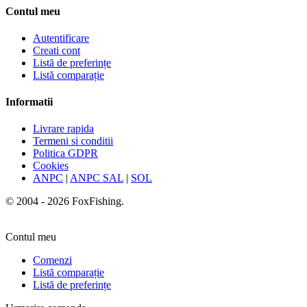
Contul meu
Autentificare
Creati cont
Listă de preferințe
Listă comparație
Informatii
Livrare rapida
Termeni si conditii
Politica GDPR
Cookies
ANPC
|
ANPC SAL
|
SOL
© 2004 - 2026 FoxFishing.
Contul meu
Comenzi
Listă comparație
Listă de preferințe