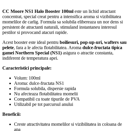
CC Moore NS1 Halo Booster 100ml
este un lichid atractant
concentrat, special creat pentru a intensifica aroma si vizibilitatea
momelilor de carlig. Formula sa solubila elibereaza un nor dens si
persistent de atractanti naturali, stimuland instantaneu interesul
pestilor si provocand atacuri rapide.
Acest booster este ideal pentru
boiliesuri, pop-up-uri, wafters sau
pelete
, fara a le afecta flotabilitatea. Aroma
dulce-fructata tipica
gamei Northern Special (NS1)
asigura o atractie constanta,
indiferent de temperatura apei.
Caracteristici principale:
Volum: 100ml
Aroma: dulce-fructata NS1
Formula solubila, dispersie rapida
Nu afecteaza flotabilitatea momelii
Compatibil cu toate tipurile de PVA
Utilizabil pe tot parcursul anului
Beneficii:
Creste atractivitatea momelilor si vizibilitatea in coloana de
apa