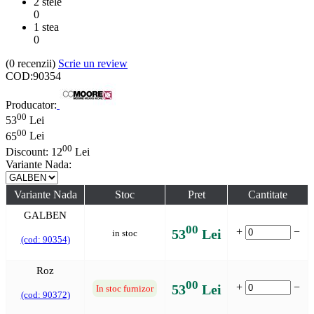
2 stele
0
1 stea
0
(0
recenzii
)
Scrie un review
COD:
90354
Producator:
00
53
Lei
00
65
Lei
00
Discount:
12
Lei
Variante Nada:
Variante Nada
Stoc
Pret
Cantitate
GALBEN
00
+
−
53
Lei
in stoc
(cod: 90354)
Roz
00
+
−
53
Lei
In stoc furnizor
(cod: 90372)