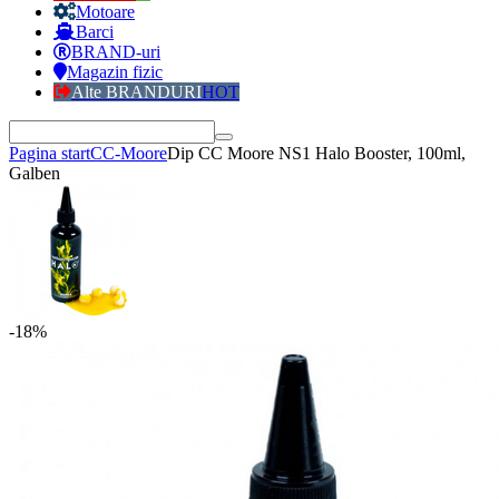
Motoare
Barci
BRAND-uri
Magazin fizic
Alte BRANDURI
HOT
Pagina start
CC-Moore
Dip CC Moore NS1 Halo Booster, 100ml,
Galben
-18%