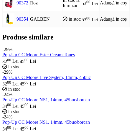
In stoc la
00
90372
Roz
Adaugă în coș
53
Lei
furnizor
00
90354
GALBEN
in stoc
Adaugă în coș
53
Lei
Produse similare
-29%
Pop-Up CC Moore Ester Cream Tones
00
00
32
Lei
45
Lei
in stoc
-29%
Pop-Up CC Moore Live System, 14mm, 45buc
00
00
32
Lei
45
Lei
in stoc
-24%
Pop-Up CC Moore NS1, 14mm, 45buc/borcan
00
00
34
Lei
45
Lei
in stoc
-24%
Pop-Up CC Moore NS1, 14mm, 45buc/borcan
00
00
34
Lei
45
Lei