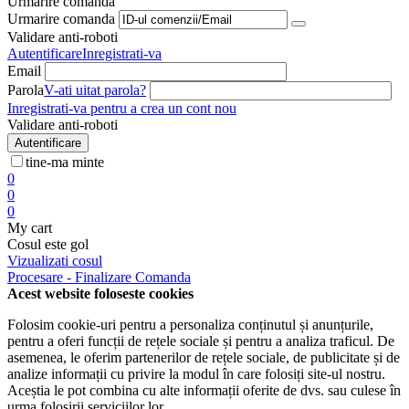
Urmarire comanda
Urmarire comanda
Validare anti-roboti
Autentificare
Inregistrati-va
Email
Parola
V-ati uitat parola?
Inregistrati-va pentru a crea un cont nou
Validare anti-roboti
Autentificare
tine-ma minte
0
0
0
My cart
Cosul este gol
Vizualizati cosul
Procesare - Finalizare Comanda
Acest website foloseste cookies
Folosim cookie-uri pentru a personaliza conținutul și anunțurile,
pentru a oferi funcții de rețele sociale și pentru a analiza traficul. De
asemenea, le oferim partenerilor de rețele sociale, de publicitate și de
analize informații cu privire la modul în care folosiți site-ul nostru.
Aceștia le pot combina cu alte informații oferite de dvs. sau culese în
urma folosirii serviciilor lor.