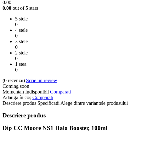
0.00
0.00
out of
5
stars
5 stele
0
4 stele
0
3 stele
0
2 stele
0
1 stea
0
(0
recenzii
)
Scrie un review
Coming soon
Momentan Indisponibil
Comparati
Adaugă în coș
Comparati
Descriere produs
Specificatii
Alege dintre variantele produsului
Descriere produs
Dip CC Moore NS1 Halo Booster, 100ml