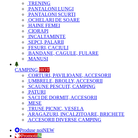
TRENING
PANTALONI LUNGI
PANTALONI SCURTI
OCHELARI DE SOARE
HAINE FEMEI
CIORAPI
INCALTAMINTE
SEPCI, PALARII
FESURI, CACIULI
BANDANE, CAGULE, FULARE
MANUSI
CAMPING
HOT
CORTURI, PAVILIOANE, ACCESORII
UMBRELE, BROLLY, ACCESORII
SCAUNE PESCUIT, CAMPING
PATURI
SACI DE DORMIT, ACCESORII
MESE
TRUSE PICNIC, VESELA
ARAGAZURI, INCALZITOARE, BRICHETE
ACCESORII DIVERSE CAMPING
Produse noi
NEW
Promotii
%