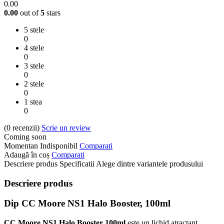
0.00
0.00
out of
5
stars
5 stele
0
4 stele
0
3 stele
0
2 stele
0
1 stea
0
(0
recenzii
)
Scrie un review
Coming soon
Momentan Indisponibil
Comparati
Adaugă în coș
Comparati
Descriere produs
Specificatii
Alege dintre variantele produsului
Descriere produs
Dip CC Moore NS1 Halo Booster, 100ml
CC Moore NS1 Halo Booster 100ml
este un lichid atractant