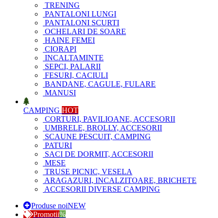
TRENING
PANTALONI LUNGI
PANTALONI SCURTI
OCHELARI DE SOARE
HAINE FEMEI
CIORAPI
INCALTAMINTE
SEPCI, PALARII
FESURI, CACIULI
BANDANE, CAGULE, FULARE
MANUSI
CAMPING
HOT
CORTURI, PAVILIOANE, ACCESORII
UMBRELE, BROLLY, ACCESORII
SCAUNE PESCUIT, CAMPING
PATURI
SACI DE DORMIT, ACCESORII
MESE
TRUSE PICNIC, VESELA
ARAGAZURI, INCALZITOARE, BRICHETE
ACCESORII DIVERSE CAMPING
Produse noi
NEW
Promotii
%