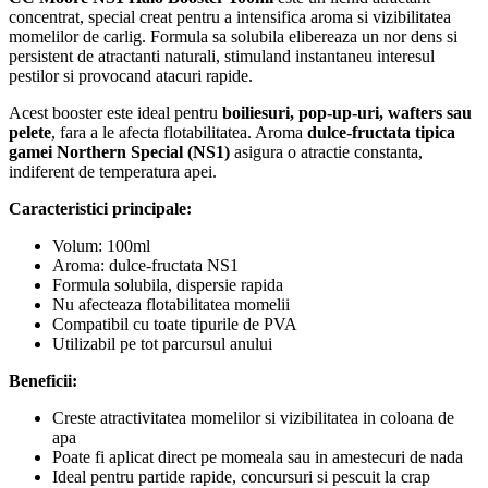
concentrat, special creat pentru a intensifica aroma si vizibilitatea
momelilor de carlig. Formula sa solubila elibereaza un nor dens si
persistent de atractanti naturali, stimuland instantaneu interesul
pestilor si provocand atacuri rapide.
Acest booster este ideal pentru
boiliesuri, pop-up-uri, wafters sau
pelete
, fara a le afecta flotabilitatea. Aroma
dulce-fructata tipica
gamei Northern Special (NS1)
asigura o atractie constanta,
indiferent de temperatura apei.
Caracteristici principale:
Volum: 100ml
Aroma: dulce-fructata NS1
Formula solubila, dispersie rapida
Nu afecteaza flotabilitatea momelii
Compatibil cu toate tipurile de PVA
Utilizabil pe tot parcursul anului
Beneficii:
Creste atractivitatea momelilor si vizibilitatea in coloana de
apa
Poate fi aplicat direct pe momeala sau in amestecuri de nada
Ideal pentru partide rapide, concursuri si pescuit la crap