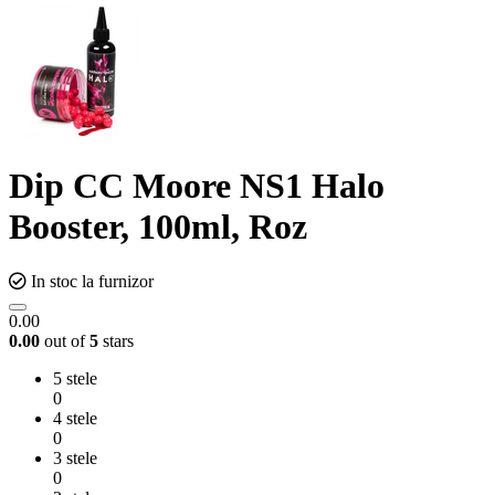
Dip CC Moore NS1 Halo
Booster, 100ml, Roz
In stoc la furnizor
0.00
0.00
out of
5
stars
5 stele
0
4 stele
0
3 stele
0