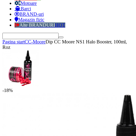
Motoare
Barci
BRAND-uri
Magazin fizic
Alte BRANDURI
HOT
Pagina start
CC-Moore
Dip CC Moore NS1 Halo Booster, 100ml,
Roz
-18%