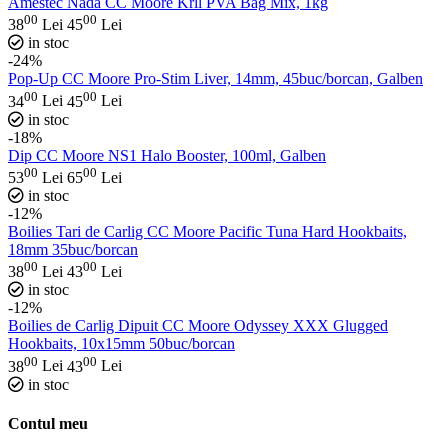
Amestec Nada CC Moore Krll PVA Bag Mix, 1kg
00
00
38
Lei
45
Lei
in stoc
-24%
Pop-Up CC Moore Pro-Stim Liver, 14mm, 45buc/borcan, Galben
00
00
34
Lei
45
Lei
in stoc
-18%
Dip CC Moore NS1 Halo Booster, 100ml, Galben
00
00
53
Lei
65
Lei
in stoc
-12%
Boilies Tari de Carlig CC Moore Pacific Tuna Hard Hookbaits,
18mm 35buc/borcan
00
00
38
Lei
43
Lei
in stoc
-12%
Boilies de Carlig Dipuit CC Moore Odyssey XXX Glugged
Hookbaits, 10x15mm 50buc/borcan
00
00
38
Lei
43
Lei
in stoc
Contul meu