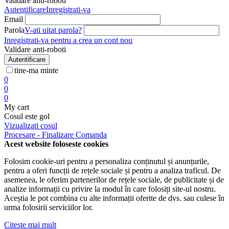
Validare anti-roboti
Autentificare
Inregistrati-va
Email
Parola
V-ati uitat parola?
Inregistrati-va pentru a crea un cont nou
Validare anti-roboti
Autentificare
tine-ma minte
0
0
0
My cart
Cosul este gol
Vizualizati cosul
Procesare - Finalizare Comanda
Acest website foloseste cookies
Folosim cookie-uri pentru a personaliza conținutul și anunțurile,
pentru a oferi funcții de rețele sociale și pentru a analiza traficul. De
asemenea, le oferim partenerilor de rețele sociale, de publicitate și de
analize informații cu privire la modul în care folosiți site-ul nostru.
Aceștia le pot combina cu alte informații oferite de dvs. sau culese în
urma folosirii serviciilor lor.
Citeste mai mult