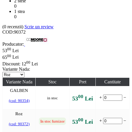
2 stele
0
1 stea
0
(0
recenzii
)
Scrie un review
COD:
90372
Producator:
00
53
Lei
00
65
Lei
00
Discount:
12
Lei
Variante Nada:
Variante Nada
Stoc
Pret
Cantitate
GALBEN
00
+
−
53
Lei
in stoc
(cod: 90354)
Roz
00
+
−
53
Lei
In stoc furnizor
(cod: 90372)