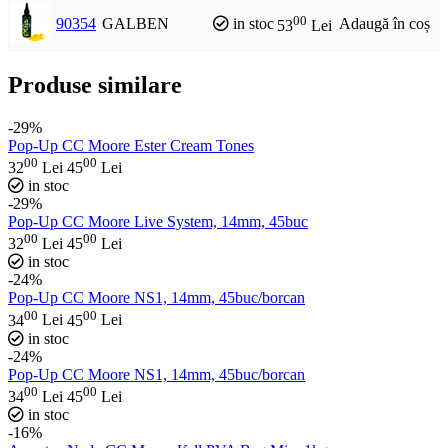
00
90354
GALBEN
in stoc
Adaugă în coș
53
Lei
Produse similare
-29%
Pop-Up CC Moore Ester Cream Tones
00
00
32
Lei
45
Lei
in stoc
-29%
Pop-Up CC Moore Live System, 14mm, 45buc
00
00
32
Lei
45
Lei
in stoc
-24%
Pop-Up CC Moore NS1, 14mm, 45buc/borcan
00
00
34
Lei
45
Lei
in stoc
-24%
Pop-Up CC Moore NS1, 14mm, 45buc/borcan
00
00
34
Lei
45
Lei
in stoc
-16%