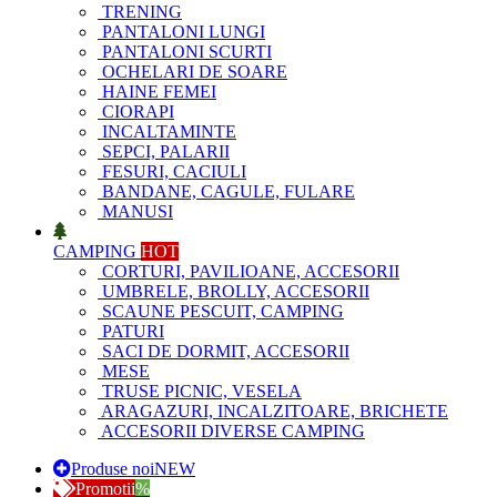
TRENING
PANTALONI LUNGI
PANTALONI SCURTI
OCHELARI DE SOARE
HAINE FEMEI
CIORAPI
INCALTAMINTE
SEPCI, PALARII
FESURI, CACIULI
BANDANE, CAGULE, FULARE
MANUSI
CAMPING
HOT
CORTURI, PAVILIOANE, ACCESORII
UMBRELE, BROLLY, ACCESORII
SCAUNE PESCUIT, CAMPING
PATURI
SACI DE DORMIT, ACCESORII
MESE
TRUSE PICNIC, VESELA
ARAGAZURI, INCALZITOARE, BRICHETE
ACCESORII DIVERSE CAMPING
Produse noi
NEW
Promotii
%