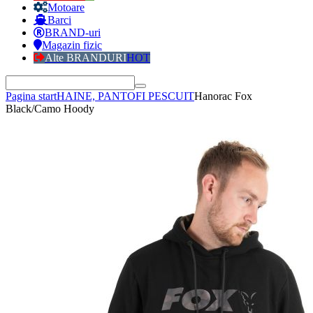
Motoare
Barci
BRAND-uri
Magazin fizic
Alte BRANDURI
HOT
Pagina start
HAINE, PANTOFI PESCUIT
Hanorac Fox
Black/Camo Hoody