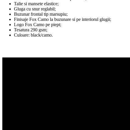
Talie si mansete elastice;
Gluga cu snur reglabil;
Buzunar frontal tip marsupiu;
Finisaje Fox Camo la buzunare si pe interiorul glugii;
Logo Fox Camo pe piept;
Tesatura 290 gsm;
Culoare: black/camo.