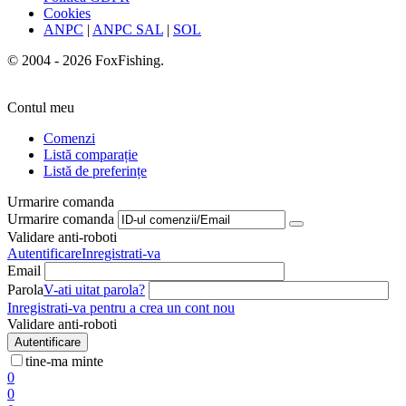
Cookies
ANPC
|
ANPC SAL
|
SOL
© 2004 - 2026 FoxFishing.
Contul meu
Comenzi
Listă comparație
Listă de preferințe
Urmarire comanda
Urmarire comanda
Validare anti-roboti
Autentificare
Inregistrati-va
Email
Parola
V-ati uitat parola?
Inregistrati-va pentru a crea un cont nou
Validare anti-roboti
Autentificare
tine-ma minte
0
0