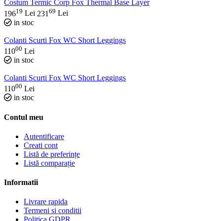
Costum Termic Corp Fox Thermal Base Layer
19
69
196
Lei
231
Lei
in stoc
Colanti Scurti Fox WC Short Leggings
00
110
Lei
in stoc
Colanti Scurti Fox WC Short Leggings
00
110
Lei
in stoc
Contul meu
Autentificare
Creati cont
Listă de preferințe
Listă comparație
Informatii
Livrare rapida
Termeni si conditii
Politica GDPR