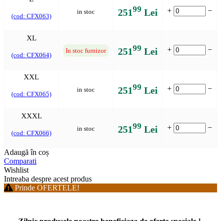
99
+
−
251
Lei
in stoc
(cod: CFX063)
XL
99
+
−
251
Lei
In stoc furnizor
(cod: CFX064)
XXL
99
+
−
251
Lei
in stoc
(cod: CFX065)
XXXL
99
+
−
251
Lei
in stoc
(cod: CFX066)
Adaugă în coș
Comparati
Wishlist
Intreaba despre acest produs
Prinde OFERTELE!