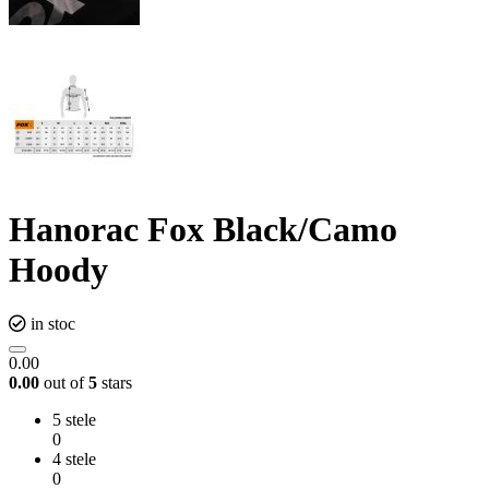
Hanorac Fox Black/Camo
Hoody
in stoc
0.00
0.00
out of
5
stars
5 stele
0
4 stele
0