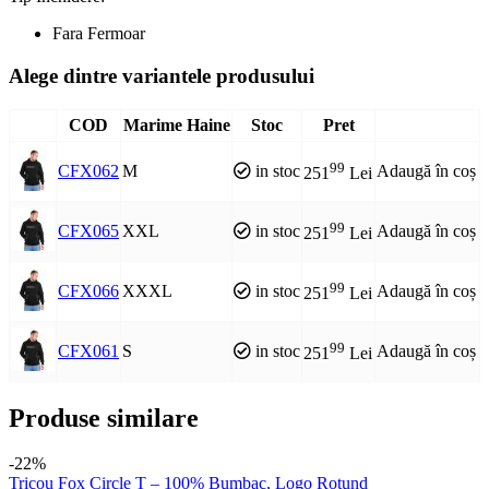
Fara Fermoar
Alege dintre variantele produsului
COD
Marime Haine
Stoc
Pret
99
CFX062
M
in stoc
Adaugă în coș
251
Lei
99
CFX065
XXL
in stoc
Adaugă în coș
251
Lei
99
CFX066
XXXL
in stoc
Adaugă în coș
251
Lei
99
CFX061
S
in stoc
Adaugă în coș
251
Lei
Produse similare
-22%
Tricou Fox Circle T – 100% Bumbac, Logo Rotund