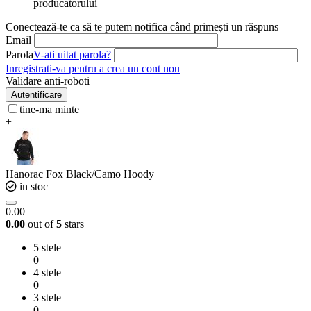
producatorului
Conectează-te ca să te putem notifica când primești un răspuns
Email
Parola
V-ati uitat parola?
Inregistrati-va pentru a crea un cont nou
Validare anti-roboti
Autentificare
tine-ma minte
+
Hanorac Fox Black/Camo Hoody
in stoc
0.00
0.00
out of
5
stars
5 stele
0
4 stele
0
3 stele
0