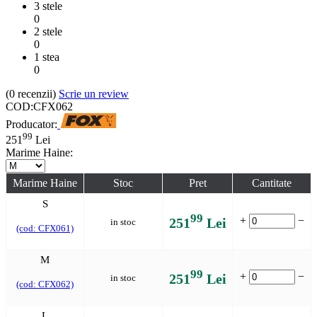
3 stele
0
2 stele
0
1 stea
0
(0
recenzii
)
Scrie un review
COD:
CFX062
Producator:
99
251
Lei
Marime Haine:
Marime Haine
Stoc
Pret
Cantitate
S
99
+
−
251
Lei
in stoc
(cod: CFX061)
M
99
+
−
251
Lei
in stoc
(cod: CFX062)
L