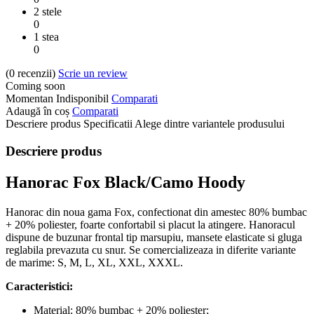
2 stele
0
1 stea
0
(0
recenzii
)
Scrie un review
Coming soon
Momentan Indisponibil
Comparati
Adaugă în coș
Comparati
Descriere produs
Specificatii
Alege dintre variantele produsului
Descriere produs
Hanorac Fox Black/Camo Hoody
Hanorac din noua gama Fox, confectionat din amestec 80% bumbac
+ 20% poliester, foarte confortabil si placut la atingere. Hanoracul
dispune de buzunar frontal tip marsupiu, mansete elasticate si gluga
reglabila prevazuta cu snur. Se comercializeaza in diferite variante
de marime: S, M, L, XL, XXL, XXXL.
Caracteristici:
Material: 80% bumbac + 20% poliester;