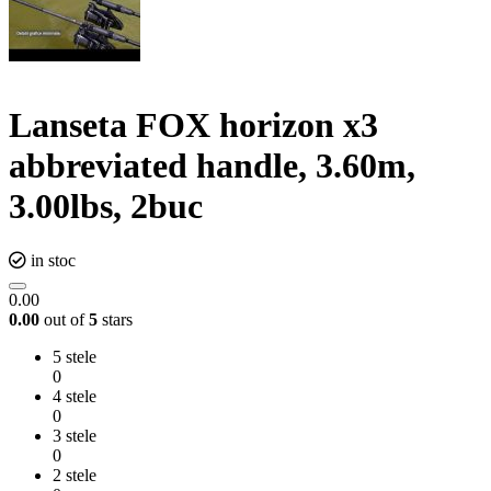
Lanseta FOX horizon x3
abbreviated handle, 3.60m,
3.00lbs, 2buc
in stoc
0.00
0.00
out of
5
stars
5 stele
0
4 stele
0
3 stele
0
2 stele