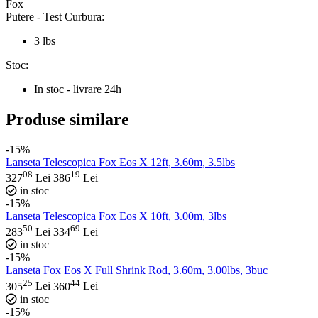
Fox
Putere - Test Curbura:
3 lbs
Stoc:
In stoc - livrare 24h
Produse similare
-15%
Lanseta Telescopica Fox Eos X 12ft, 3.60m, 3.5lbs
08
19
327
Lei
386
Lei
in stoc
-15%
Lanseta Telescopica Fox Eos X 10ft, 3.00m, 3lbs
50
69
283
Lei
334
Lei
in stoc
-15%
Lanseta Fox Eos X Full Shrink Rod, 3.60m, 3.00lbs, 3buc
25
44
305
Lei
360
Lei
in stoc
-15%