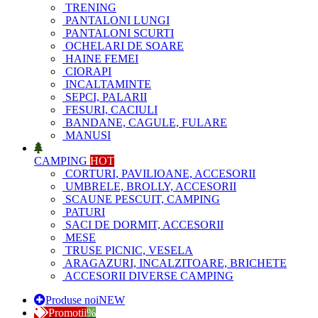
TRENING
PANTALONI LUNGI
PANTALONI SCURTI
OCHELARI DE SOARE
HAINE FEMEI
CIORAPI
INCALTAMINTE
SEPCI, PALARII
FESURI, CACIULI
BANDANE, CAGULE, FULARE
MANUSI
CAMPING
HOT
CORTURI, PAVILIOANE, ACCESORII
UMBRELE, BROLLY, ACCESORII
SCAUNE PESCUIT, CAMPING
PATURI
SACI DE DORMIT, ACCESORII
MESE
TRUSE PICNIC, VESELA
ARAGAZURI, INCALZITOARE, BRICHETE
ACCESORII DIVERSE CAMPING
Produse noi
NEW
Promotii
%