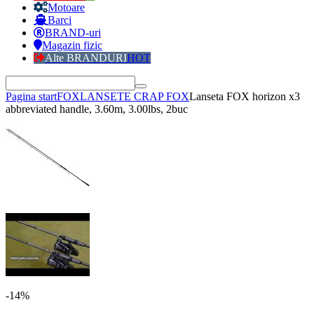
Motoare
Barci
BRAND-uri
Magazin fizic
Alte BRANDURI
HOT
Pagina start
FOX
LANSETE CRAP FOX
Lanseta FOX horizon x3
abbreviated handle, 3.60m, 3.00lbs, 2buc
-14%