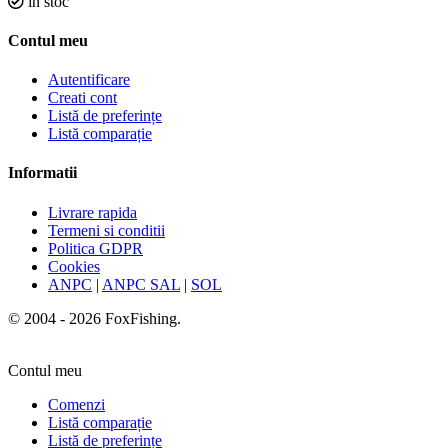
in stoc
Contul meu
Autentificare
Creati cont
Listă de preferințe
Listă comparație
Informatii
Livrare rapida
Termeni si conditii
Politica GDPR
Cookies
ANPC
|
ANPC SAL
|
SOL
© 2004 - 2026 FoxFishing.
Contul meu
Comenzi
Listă comparație
Listă de preferințe