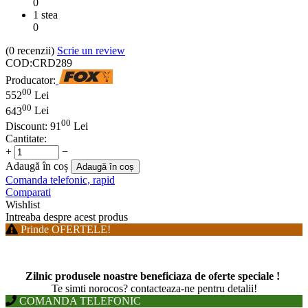
0
1 stea
0
(0
recenzii
)
Scrie un review
COD:
CRD289
Producator:
00
552
Lei
00
643
Lei
00
Discount:
91
Lei
Cantitate:
+
−
Adaugă în coș
Adaugă în coș
Comanda telefonic, rapid
Comparati
Wishlist
Intreaba despre acest produs
Prinde OFERTELE!
Zilnic produsele noastre beneficiaza de oferte speciale !
T
e simti norocos? contacteaza-ne pentru detalii!
COMANDA TELEFONIC