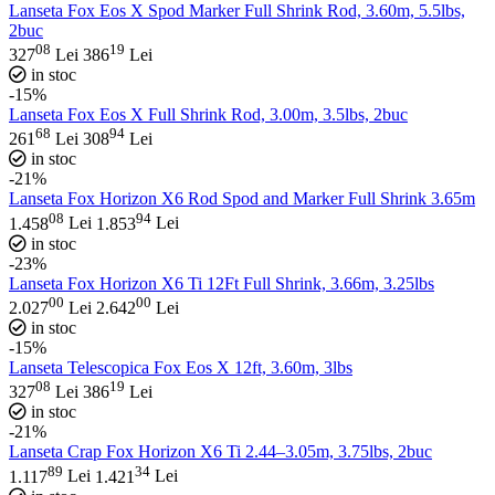
Lanseta Fox Eos X Spod Marker Full Shrink Rod, 3.60m, 5.5lbs,
2buc
08
19
327
Lei
386
Lei
in stoc
-15%
Lanseta Fox Eos X Full Shrink Rod, 3.00m, 3.5lbs, 2buc
68
94
261
Lei
308
Lei
in stoc
-21%
Lanseta Fox Horizon X6 Rod Spod and Marker Full Shrink 3.65m
08
94
1.458
Lei
1.853
Lei
in stoc
-23%
Lanseta Fox Horizon X6 Ti 12Ft Full Shrink, 3.66m, 3.25lbs
00
00
2.027
Lei
2.642
Lei
in stoc
-15%
Lanseta Telescopica Fox Eos X 12ft, 3.60m, 3lbs
08
19
327
Lei
386
Lei
in stoc
-21%
Lanseta Crap Fox Horizon X6 Ti 2.44–3.05m, 3.75lbs, 2buc
89
34
1.117
Lei
1.421
Lei