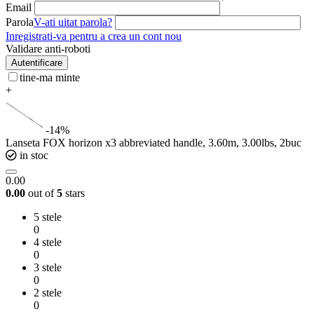
Email
Parola
V-ati uitat parola?
Inregistrati-va pentru a crea un cont nou
Validare anti-roboti
Autentificare
tine-ma minte
+
-14%
Lanseta FOX horizon x3 abbreviated handle, 3.60m, 3.00lbs, 2buc
in stoc
0.00
0.00
out of
5
stars
5 stele
0
4 stele
0
3 stele
0
2 stele
0