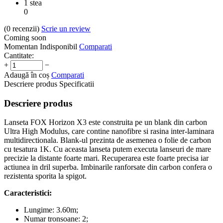
1 stea
0
(0
recenzii
)
Scrie un review
Coming soon
Momentan Indisponibil
Comparati
Cantitate:
+
−
Adaugă în coș
Comparati
Descriere produs
Specificatii
Descriere produs
Lanseta FOX Horizon X3 este construita pe un blank din carbon
Ultra High Modulus, care contine nanofibre si rasina inter-laminara
multidirectionala. Blank-ul prezinta de asemenea o folie de carbon
cu tesatura 1K. Cu aceasta lanseta putem executa lanseuri de mare
precizie la distante foarte mari. Recuperarea este foarte precisa iar
actiunea in dril superba. Imbinarile ranforsate din carbon confera o
rezistenta sporita la spigot.
Caracteristici:
Lungime: 3.60m;
Numar tronsoane: 2;