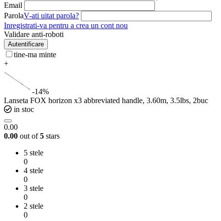
Email
Parola
V-ati uitat parola?
Inregistrati-va pentru a crea un cont nou
Validare anti-roboti
Autentificare
tine-ma minte
+
-14%
Lanseta FOX horizon x3 abbreviated handle, 3.60m, 3.5lbs, 2buc
in stoc
0.00
0.00
out of
5
stars
5 stele
0
4 stele
0
3 stele
0
2 stele
0