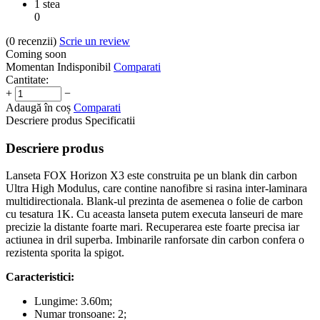
1 stea
0
(0
recenzii
)
Scrie un review
Coming soon
Momentan Indisponibil
Comparati
Cantitate:
+
−
Adaugă în coș
Comparati
Descriere produs
Specificatii
Descriere produs
Lanseta FOX Horizon X3 este construita pe un blank din carbon
Ultra High Modulus, care contine nanofibre si rasina inter-laminara
multidirectionala. Blank-ul prezinta de asemenea o folie de carbon
cu tesatura 1K. Cu aceasta lanseta putem executa lanseuri de mare
precizie la distante foarte mari. Recuperarea este foarte precisa iar
actiunea in dril superba. Imbinarile ranforsate din carbon confera o
rezistenta sporita la spigot.
Caracteristici:
Lungime: 3.60m;
Numar tronsoane: 2;