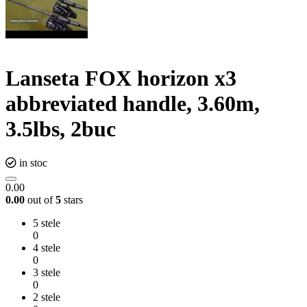
Lanseta FOX horizon x3
abbreviated handle, 3.60m,
3.5lbs, 2buc
in stoc
0.00
0.00
out of
5
stars
5 stele
0
4 stele
0
3 stele
0
2 stele