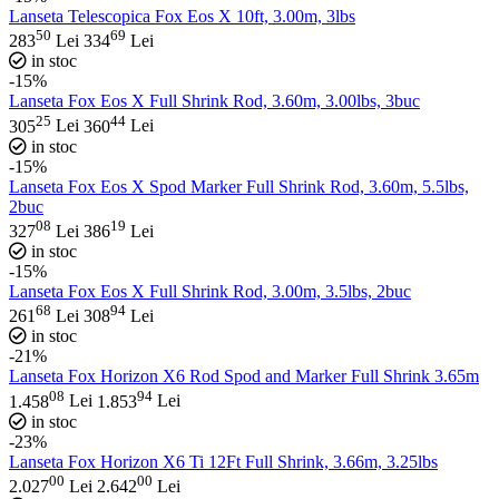
Lanseta Telescopica Fox Eos X 10ft, 3.00m, 3lbs
50
69
283
Lei
334
Lei
in stoc
-15%
Lanseta Fox Eos X Full Shrink Rod, 3.60m, 3.00lbs, 3buc
25
44
305
Lei
360
Lei
in stoc
-15%
Lanseta Fox Eos X Spod Marker Full Shrink Rod, 3.60m, 5.5lbs,
2buc
08
19
327
Lei
386
Lei
in stoc
-15%
Lanseta Fox Eos X Full Shrink Rod, 3.00m, 3.5lbs, 2buc
68
94
261
Lei
308
Lei
in stoc
-21%
Lanseta Fox Horizon X6 Rod Spod and Marker Full Shrink 3.65m
08
94
1.458
Lei
1.853
Lei
in stoc
-23%
Lanseta Fox Horizon X6 Ti 12Ft Full Shrink, 3.66m, 3.25lbs
00
00
2.027
Lei
2.642
Lei