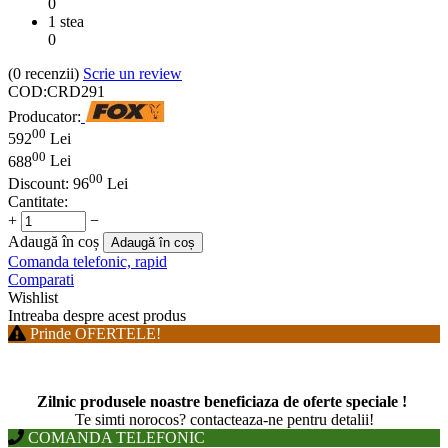
0
1 stea
0
(0
recenzii
)
Scrie un review
COD:
CRD291
Producator:
00
592
Lei
00
688
Lei
00
Discount:
96
Lei
Cantitate:
+
−
Adaugă în coș
Adaugă în coș
Comanda telefonic, rapid
Comparati
Wishlist
Intreaba despre acest produs
Prinde OFERTELE!
Zilnic produsele noastre beneficiaza de oferte speciale !
T
e simti norocos? contacteaza-ne pentru detalii!
COMANDA TELEFONIC