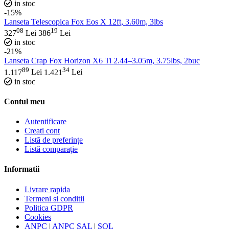
in stoc
-15%
Lanseta Telescopica Fox Eos X 12ft, 3.60m, 3lbs
08
19
327
Lei
386
Lei
in stoc
-21%
Lanseta Crap Fox Horizon X6 Ti 2.44–3.05m, 3.75lbs, 2buc
89
34
1.117
Lei
1.421
Lei
in stoc
Contul meu
Autentificare
Creati cont
Listă de preferințe
Listă comparație
Informatii
Livrare rapida
Termeni si conditii
Politica GDPR
Cookies
ANPC
|
ANPC SAL
|
SOL