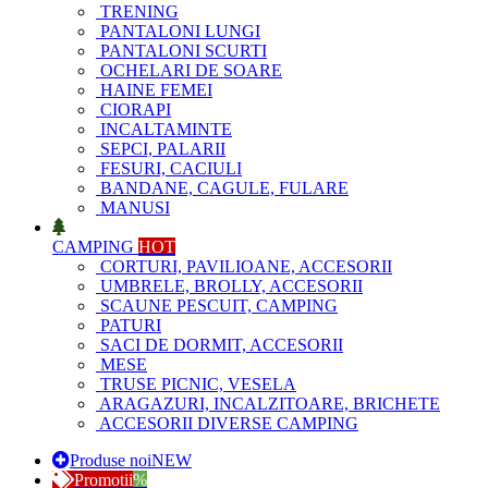
TRENING
PANTALONI LUNGI
PANTALONI SCURTI
OCHELARI DE SOARE
HAINE FEMEI
CIORAPI
INCALTAMINTE
SEPCI, PALARII
FESURI, CACIULI
BANDANE, CAGULE, FULARE
MANUSI
CAMPING
HOT
CORTURI, PAVILIOANE, ACCESORII
UMBRELE, BROLLY, ACCESORII
SCAUNE PESCUIT, CAMPING
PATURI
SACI DE DORMIT, ACCESORII
MESE
TRUSE PICNIC, VESELA
ARAGAZURI, INCALZITOARE, BRICHETE
ACCESORII DIVERSE CAMPING
Produse noi
NEW
Promotii
%