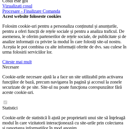
Cosul este gol
Vizualizati cosul
Procesare - Finalizare Comanda
Acest website foloseste cookies
Folosim cookie-uri pentru a personaliza conținutul și anunțurile,
pentru a oferi funcții de rețele sociale și pentru a analiza traficul. De
asemenea, le oferim partenerilor de rețele sociale, de publicitate și de
analize informații cu privire la modul în care folosiți site-ul nostru.
Aceștia le pot combina cu alte informații oferite de dvs. sau culese în
urma folosirii serviciilor lor.
Citeste mai mult
Necesare
Cookie-urile necesare ajută la a face un site utilizabil prin activarea
funcţiilor de bază, precum navigarea în pagină şi accesul la zonele
securizate de pe site. Site-ul nu poate funcţiona corespunzător fără
aceste cookie-uri.
Statistici
Cookie-urile de statistică îi ajută pe proprietarii unui site să înţeleagă
modul în care vizitatorii interacţionează cu site-urile prin colectarea
şi raportarea informaţiilor în mod anonim.