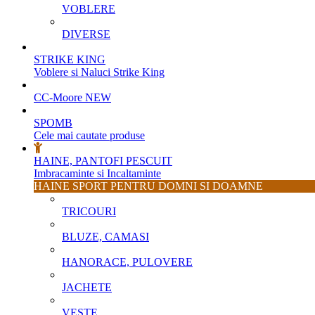
VOBLERE
DIVERSE
STRIKE KING
Voblere si Naluci Strike King
CC-Moore
NEW
SPOMB
Cele mai cautate produse
HAINE, PANTOFI PESCUIT
Imbracaminte si Incaltaminte
HAINE SPORT PENTRU DOMNI SI DOAMNE
TRICOURI
BLUZE, CAMASI
HANORACE, PULOVERE
JACHETE
VESTE