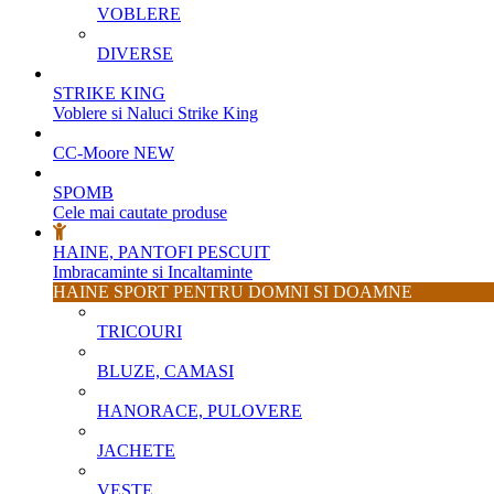
VOBLERE
DIVERSE
STRIKE KING
Voblere si Naluci Strike King
CC-Moore
NEW
SPOMB
Cele mai cautate produse
HAINE, PANTOFI PESCUIT
Imbracaminte si Incaltaminte
HAINE SPORT PENTRU DOMNI SI DOAMNE
TRICOURI
BLUZE, CAMASI
HANORACE, PULOVERE
JACHETE
VESTE