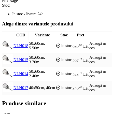
Fox Rage
Stoc:
In stoc - livrare 24h
Alege dintre variantele produsului
COD
Variante
Stoc
Pret
50x60cm,
Adaugă în
40
NLN018
in stoc
680
Lei
5.50m
coș
50x60cm,
Adaugă în
02
NLN015
in stoc
567
Lei
3.70m
coș
50x60cm,
Adaugă în
37
NLN014
in stoc
523
Lei
2.40m
coș
Adaugă în
20
NLN017
40x50cm, 40cm
in stoc
340
Lei
coș
Produse similare