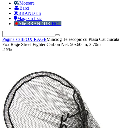
Motoare
Barci
BRAND-uri
Magazin fizic
Alte BRANDURI
HOT
Pagina start
FOX RAGE
Minciog Telescopic cu Plasa Cauciucata
Fox Rage Street Fighter Carbon Net, 50x60cm, 3.70m
-15%