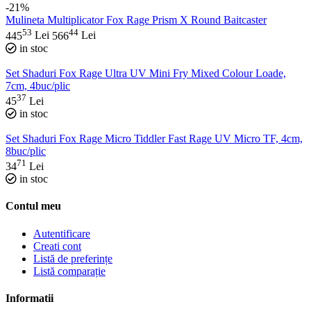
-21%
Mulineta Multiplicator Fox Rage Prism X Round Baitcaster
53
44
445
Lei
566
Lei
in stoc
Set Shaduri Fox Rage Ultra UV Mini Fry Mixed Colour Loade,
7cm, 4buc/plic
37
45
Lei
in stoc
Set Shaduri Fox Rage Micro Tiddler Fast Rage UV Micro TF, 4cm,
8buc/plic
71
34
Lei
in stoc
Contul meu
Autentificare
Creati cont
Listă de preferințe
Listă comparație
Informatii