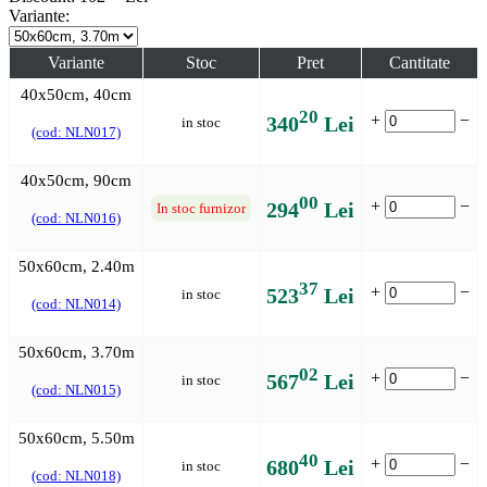
Variante:
Variante
Stoc
Pret
Cantitate
40x50cm, 40cm
20
+
−
340
Lei
in stoc
(cod: NLN017)
40x50cm, 90cm
00
+
−
294
Lei
In stoc furnizor
(cod: NLN016)
50x60cm, 2.40m
37
+
−
523
Lei
in stoc
(cod: NLN014)
50x60cm, 3.70m
02
+
−
567
Lei
in stoc
(cod: NLN015)
50x60cm, 5.50m
40
+
−
680
Lei
in stoc
(cod: NLN018)