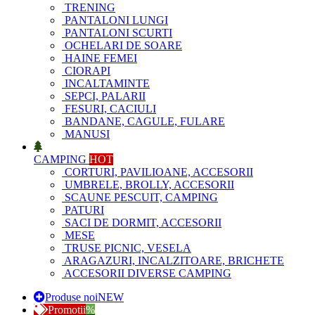
TRENING
PANTALONI LUNGI
PANTALONI SCURTI
OCHELARI DE SOARE
HAINE FEMEI
CIORAPI
INCALTAMINTE
SEPCI, PALARII
FESURI, CACIULI
BANDANE, CAGULE, FULARE
MANUSI
CAMPING
HOT
CORTURI, PAVILIOANE, ACCESORII
UMBRELE, BROLLY, ACCESORII
SCAUNE PESCUIT, CAMPING
PATURI
SACI DE DORMIT, ACCESORII
MESE
TRUSE PICNIC, VESELA
ARAGAZURI, INCALZITOARE, BRICHETE
ACCESORII DIVERSE CAMPING
Produse noi
NEW
Promotii
%