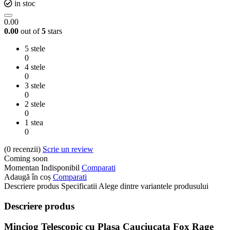
in stoc
0.00
0.00
out of
5
stars
5 stele
0
4 stele
0
3 stele
0
2 stele
0
1 stea
0
(0
recenzii
)
Scrie un review
Coming soon
Momentan Indisponibil
Comparati
Adaugă în coș
Comparati
Descriere produs
Specificatii
Alege dintre variantele produsului
Descriere produs
Minciog Telescopic cu Plasa Cauciucata Fox Rage