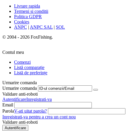
Livrare rapida
Termeni si conditii
Politica GDPR
Cookies
ANPC
|
ANPC SAL
|
SOL
© 2004 - 2026 FoxFishing.
Contul meu
Comenzi
Listă comparație
Listă de preferințe
Urmarire comanda
Urmarire comanda
Validare anti-roboti
Autentificare
Inregistrati-va
Email
Parola
V-ati uitat parola?
Inregistrati-va pentru a crea un cont nou
Validare anti-roboti
Autentificare