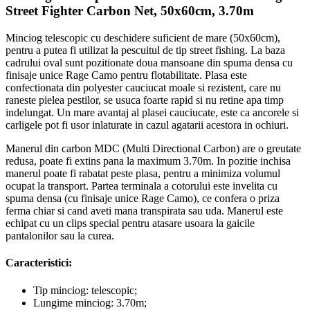
Street Fighter Carbon Net, 50x60cm, 3.70m
Minciog telescopic cu deschidere suficient de mare (50x60cm),
pentru a putea fi utilizat la pescuitul de tip street fishing. La baza
cadrului oval sunt pozitionate doua mansoane din spuma densa cu
finisaje unice Rage Camo pentru flotabilitate. Plasa este
confectionata din polyester cauciucat moale si rezistent, care nu
raneste pielea pestilor, se usuca foarte rapid si nu retine apa timp
indelungat. Un mare avantaj al plasei cauciucate, este ca ancorele si
carligele pot fi usor inlaturate in cazul agatarii acestora in ochiuri.
Manerul din carbon MDC (Multi Directional Carbon) are o greutate
redusa, poate fi extins pana la maximum 3.70m. In pozitie inchisa
manerul poate fi rabatat peste plasa, pentru a minimiza volumul
ocupat la transport. Partea terminala a cotorului este invelita cu
spuma densa (cu finisaje unice Rage Camo), ce confera o priza
ferma chiar si cand aveti mana transpirata sau uda. Manerul este
echipat cu un clips special pentru atasare usoara la gaicile
pantalonilor sau la curea.
Caracteristici:
Tip minciog: telescopic;
Lungime minciog: 3.70m;