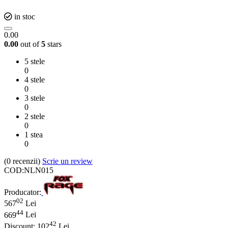
in stoc
0.00
0.00
out of
5
stars
5 stele
0
4 stele
0
3 stele
0
2 stele
0
1 stea
0
(0
recenzii
)
Scrie un review
COD:
NLN015
Producator:
02
567
Lei
44
669
Lei
42
Discount:
102
Lei