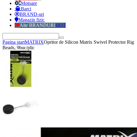
Motoare
Barci
BRAND-uri
Magazin fizic
Alte BRANDURI
HOT
Pagina start
MATRIX
Opritor de Silicon Matrix Swivel Protector Rig
Beads, 9buc/plic