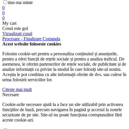
tine-ma minte
0
0
0
My cart
Cosul este gol
Vizualizati cosul
Procesare - Finalizare Comanda
Acest website foloseste cookies
Folosim cookie-uri pentru a personaliza conținutul și anunțurile,
pentru a oferi funcții de rețele sociale și pentru a analiza traficul. De
asemenea, le oferim partenerilor de rețele sociale, de publicitate și de
analize informații cu privire la modul în care folosiți site-ul nostru.
Aceștia le pot combina cu alte informații oferite de dvs. sau culese în
urma folosirii serviciilor lor.
Citeste mai mult
Necesare
Cookie-urile necesare ajută la a face un site utilizabil prin activarea
funcţiilor de bază, precum navigarea în pagină şi accesul la zonele
securizate de pe site. Site-ul nu poate funcţiona corespunzător fără
aceste cookie-uri.