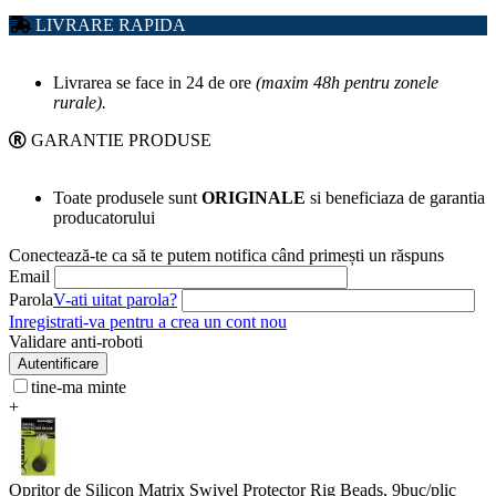
LIVRARE RAPIDA
Livrarea se face in 24 de ore
(maxim 48h pentru zonele
rurale).
GARANTIE PRODUSE
Toate produsele sunt
ORIGINALE
si beneficiaza de garantia
producatorului
Conectează-te ca să te putem notifica când primești un răspuns
Email
Parola
V-ati uitat parola?
Inregistrati-va pentru a crea un cont nou
Validare anti-roboti
Autentificare
tine-ma minte
+
Opritor de Silicon Matrix Swivel Protector Rig Beads, 9buc/plic