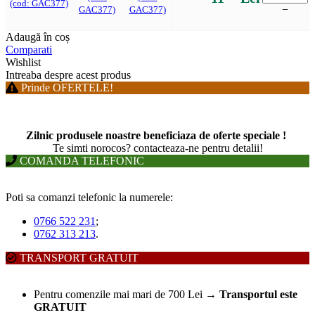
(cod: GAC377)
−
GAC377)
GAC377)
Adaugă în coș
Comparati
Wishlist
Intreaba despre acest produs
Prinde OFERTELE!
Zilnic produsele noastre beneficiaza de oferte speciale !
T
e simti norocos? contacteaza-ne pentru detalii!
COMANDA TELEFONIC
Poti sa comanzi telefonic la numerele:
0766 522 231
;
0762 313 213
.
TRANSPORT GRATUIT
Pentru comenzile mai mari de 700 Lei
→
Transportul este
GRATUIT