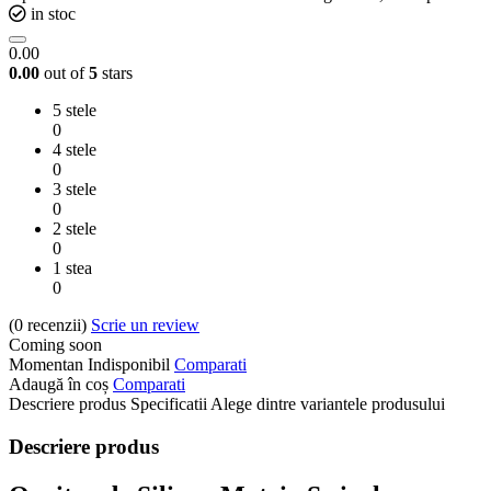
in stoc
0.00
0.00
out of
5
stars
5 stele
0
4 stele
0
3 stele
0
2 stele
0
1 stea
0
(0
recenzii
)
Scrie un review
Coming soon
Momentan Indisponibil
Comparati
Adaugă în coș
Comparati
Descriere produs
Specificatii
Alege dintre variantele produsului
Descriere produs