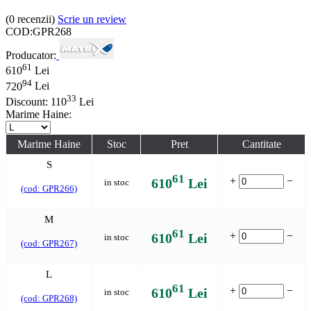
(0
recenzii
)
Scrie un review
COD:
GPR268
Producator:
61
610
Lei
94
720
Lei
33
Discount:
110
Lei
Marime Haine:
Marime Haine
Stoc
Pret
Cantitate
S
61
+
−
610
Lei
in stoc
(cod: GPR266)
M
61
+
−
610
Lei
in stoc
(cod: GPR267)
L
61
+
−
610
Lei
in stoc
(cod: GPR268)