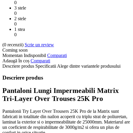
0
3 stele
0
2 stele
0
1 stea
0
(0
recenzii
)
Scrie un review
Coming soon
Momentan Indisponibil
Comparati
Adaugă în coș
Comparati
Descriere produs
Specificatii
Alege dintre variantele produsului
Descriere produs
Pantaloni Lungi Impermeabili Matrix
Tri-Layer Over Trouses 25K Pro
Pantalonii Try Layer Over Trousers 25K Pro de la Matrix sunt
fabricati in totalitate din nailon acoperit cu triplu strat de poliuretan,
laminat la exterior si o impermeabilitate de 25000mm. Materiarul are
un coeficient de respirabilitate de 3000g/m2 si ofera un plus de
confort in orice situatie.