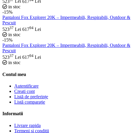
523
Lei
617
Lei
in stoc
-15%
Pantaloni Fox Explorer 20K – Impermeabili, Respirabili, Outdoor &
Pescuit
37
94
523
Lei
617
Lei
in stoc
-15%
Pantaloni Fox Explorer 20K – Impermeabili, Respirabili, Outdoor &
Pescuit
37
94
523
Lei
617
Lei
in stoc
Contul meu
Autentificare
Creati cont
Listă de preferințe
Listă comparație
Informatii
Livrare rapida
Termeni si conditii