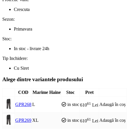
Crescuta
Sezon:
Primavara
Stoc:
In stoc - livrare 24h
Tip Inchidere:
Cu Siret
Alege dintre variantele produsului
COD
Marime Haine
Stoc
Pret
61
GPR268
L
in stoc
Adaugă în coș
610
Lei
61
GPR269
XL
in stoc
Adaugă în coș
610
Lei