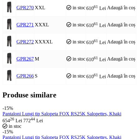
61
GPR270
XXL
in stoc
Adaugă în coș
610
Lei
61
GPR271
XXXL
in stoc
Adaugă în coș
610
Lei
61
GPR272
XXXXL
in stoc
Adaugă în coș
610
Lei
61
GPR267
M
in stoc
Adaugă în coș
610
Lei
61
GPR266
S
in stoc
Adaugă în coș
610
Lei
Produse similare
-15%
Pantaloni Lungi tip Salopeta FOX RS25K Salopettes, Khaki
26
44
654
Lei
772
Lei
in stoc
-15%
Pantaloni Lungi tip Salopeta FOX RS25K Salopettes, Khaki