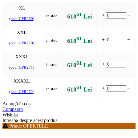
XL
61
+
−
610
Lei
in stoc
(cod: GPR269)
XXL
61
+
−
610
Lei
in stoc
(cod: GPR270)
XXXL
61
+
−
610
Lei
in stoc
(cod: GPR271)
XXXXL
61
+
−
610
Lei
in stoc
(cod: GPR272)
Adaugă în coș
Comparati
Wishlist
Intreaba despre acest produs
Prinde OFERTELE!