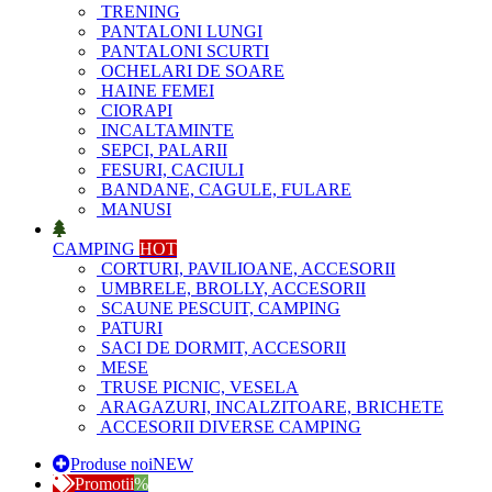
TRENING
PANTALONI LUNGI
PANTALONI SCURTI
OCHELARI DE SOARE
HAINE FEMEI
CIORAPI
INCALTAMINTE
SEPCI, PALARII
FESURI, CACIULI
BANDANE, CAGULE, FULARE
MANUSI
CAMPING
HOT
CORTURI, PAVILIOANE, ACCESORII
UMBRELE, BROLLY, ACCESORII
SCAUNE PESCUIT, CAMPING
PATURI
SACI DE DORMIT, ACCESORII
MESE
TRUSE PICNIC, VESELA
ARAGAZURI, INCALZITOARE, BRICHETE
ACCESORII DIVERSE CAMPING
Produse noi
NEW
Promotii
%