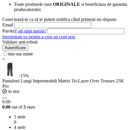
Toate produsele sunt
ORIGINALE
si beneficiaza de garantia
producatorului
Conectează-te ca să te putem notifica când primești un răspuns
Email
Parola
V-ati uitat parola?
Inregistrati-va pentru a crea un cont nou
Validare anti-roboti
Autentificare
tine-ma minte
+
-15%
Pantaloni Lungi Impermeabili Matrix Tri-Layer Over Trouses 25K
Pro
in stoc
0.00
0.00
out of
5
stars
5 stele
0
4 stele