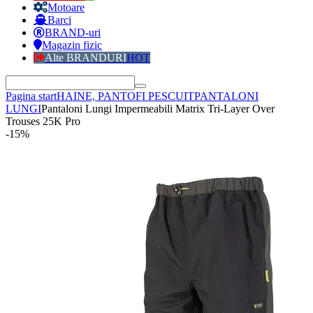
Motoare
Barci
BRAND-uri
Magazin fizic
Alte BRANDURI
HOT
Pagina start
HAINE, PANTOFI PESCUIT
PANTALONI
LUNGI
Pantaloni Lungi Impermeabili Matrix Tri-Layer Over
Trouses 25K Pro
-15%