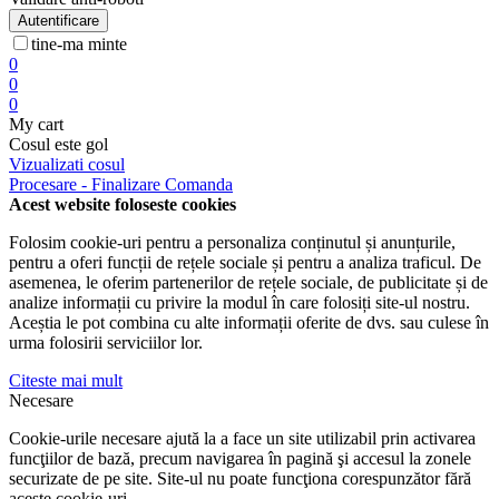
Autentificare
tine-ma minte
0
0
0
My cart
Cosul este gol
Vizualizati cosul
Procesare - Finalizare Comanda
Acest website foloseste cookies
Folosim cookie-uri pentru a personaliza conținutul și anunțurile,
pentru a oferi funcții de rețele sociale și pentru a analiza traficul. De
asemenea, le oferim partenerilor de rețele sociale, de publicitate și de
analize informații cu privire la modul în care folosiți site-ul nostru.
Aceștia le pot combina cu alte informații oferite de dvs. sau culese în
urma folosirii serviciilor lor.
Citeste mai mult
Necesare
Cookie-urile necesare ajută la a face un site utilizabil prin activarea
funcţiilor de bază, precum navigarea în pagină şi accesul la zonele
securizate de pe site. Site-ul nu poate funcţiona corespunzător fără
aceste cookie-uri.