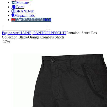
Motoare
Barci
BRAND-uri
Magazin fizic
Alte BRANDURI
HOT
Pagina start
HAINE, PANTOFI PESCUIT
Pantaloni Scurti Fox
Collection Black/Orange Combats Shorts
-17%