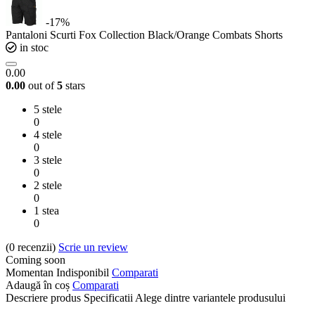
-17%
Pantaloni Scurti Fox Collection Black/Orange Combats Shorts
in stoc
0.00
0.00
out of
5
stars
5 stele
0
4 stele
0
3 stele
0
2 stele
0
1 stea
0
(0
recenzii
)
Scrie un review
Coming soon
Momentan Indisponibil
Comparati
Adaugă în coș
Comparati
Descriere produs
Specificatii
Alege dintre variantele produsului