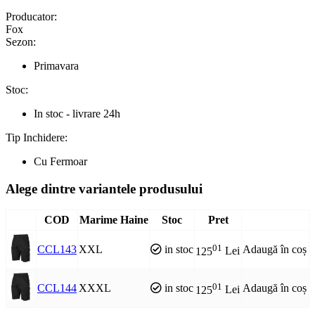
Producator:
Fox
Sezon:
Primavara
Stoc:
In stoc - livrare 24h
Tip Inchidere:
Cu Fermoar
Alege dintre variantele produsului
COD
Marime Haine
Stoc
Pret
01
CCL143
XXL
in stoc
Adaugă în coș
125
Lei
01
CCL144
XXXL
in stoc
Adaugă în coș
125
Lei