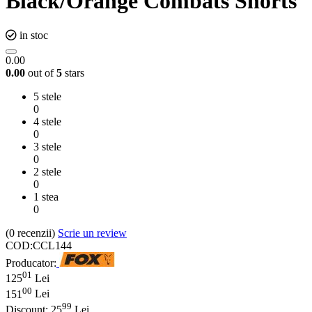
Black/Orange Combats Shorts
in stoc
0.00
0.00
out of
5
stars
5 stele
0
4 stele
0
3 stele
0
2 stele
0
1 stea
0
(0
recenzii
)
Scrie un review
COD:
CCL144
Producator:
01
125
Lei
00
151
Lei
99
Discount:
25
Lei