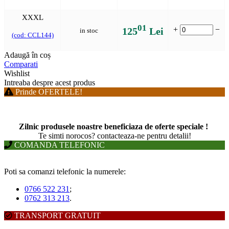
XXXL
01
+
−
125
Lei
in stoc
(cod: CCL144)
Adaugă în coș
Comparati
Wishlist
Intreaba despre acest produs
Prinde OFERTELE!
Zilnic produsele noastre beneficiaza de oferte speciale !
T
e simti norocos? contacteaza-ne pentru detalii!
COMANDA TELEFONIC
Poti sa comanzi telefonic la numerele:
0766 522 231
;
0762 313 213
.
TRANSPORT GRATUIT