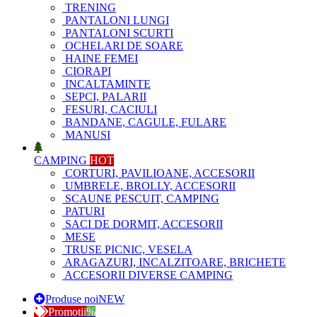
TRENING
PANTALONI LUNGI
PANTALONI SCURTI
OCHELARI DE SOARE
HAINE FEMEI
CIORAPI
INCALTAMINTE
SEPCI, PALARII
FESURI, CACIULI
BANDANE, CAGULE, FULARE
MANUSI
CAMPING
HOT
CORTURI, PAVILIOANE, ACCESORII
UMBRELE, BROLLY, ACCESORII
SCAUNE PESCUIT, CAMPING
PATURI
SACI DE DORMIT, ACCESORII
MESE
TRUSE PICNIC, VESELA
ARAGAZURI, INCALZITOARE, BRICHETE
ACCESORII DIVERSE CAMPING
Produse noi
NEW
Promotii
%