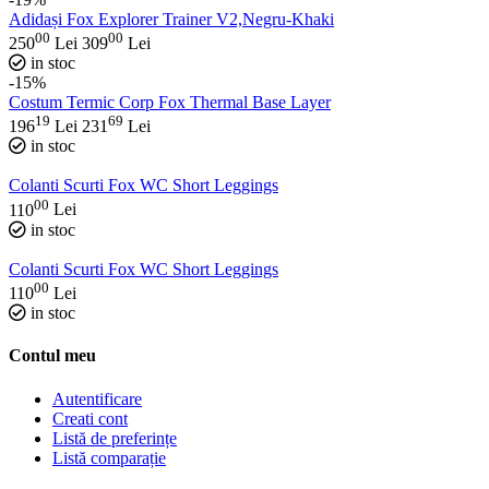
Adidași Fox Explorer Trainer V2,Negru-Khaki
00
00
250
Lei
309
Lei
in stoc
-15%
Costum Termic Corp Fox Thermal Base Layer
19
69
196
Lei
231
Lei
in stoc
Colanti Scurti Fox WC Short Leggings
00
110
Lei
in stoc
Colanti Scurti Fox WC Short Leggings
00
110
Lei
in stoc
Contul meu
Autentificare
Creati cont
Listă de preferințe
Listă comparație