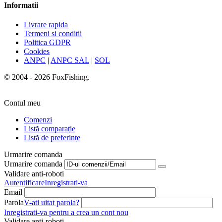
Informatii
Livrare rapida
Termeni si conditii
Politica GDPR
Cookies
ANPC
|
ANPC SAL
|
SOL
© 2004 - 2026 FoxFishing.
Contul meu
Comenzi
Listă comparație
Listă de preferințe
Urmarire comanda
Urmarire comanda
Validare anti-roboti
Autentificare
Inregistrati-va
Email
Parola
V-ati uitat parola?
Inregistrati-va pentru a crea un cont nou
Validare anti-roboti