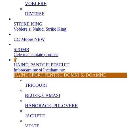
VOBLERE
DIVERSE
STRIKE KING
Voblere si Naluci Strike King
CC-Moore
NEW
SPOMB
Cele mai cautate produse
HAINE, PANTOFI PESCUIT
Imbracaminte si Incaltaminte
HAINE SPORT PENTRU DOMNI SI DOAMNE
TRICOURI
BLUZE, CAMASI
HANORACE, PULOVERE
JACHETE
VESTE