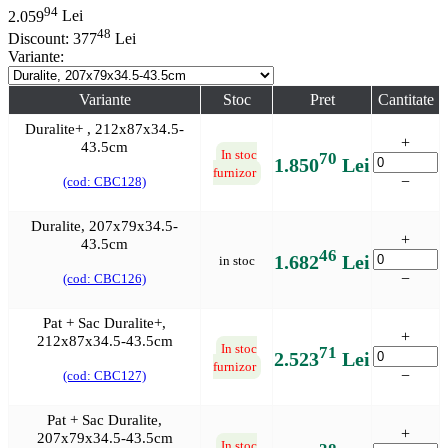
94
2.059
Lei
48
Discount:
377
Lei
Variante:
Variante
Stoc
Pret
Cantitate
Duralite+ , 212x87x34.5-
+
43.5cm
In stoc
70
1.850
Lei
furnizor
−
(cod: CBC128)
Duralite, 207x79x34.5-
+
43.5cm
46
1.682
Lei
in stoc
−
(cod: CBC126)
Pat + Sac Duralite+,
+
212x87x34.5-43.5cm
In stoc
71
2.523
Lei
furnizor
−
(cod: CBC127)
Pat + Sac Duralite,
+
207x79x34.5-43.5cm
In stoc