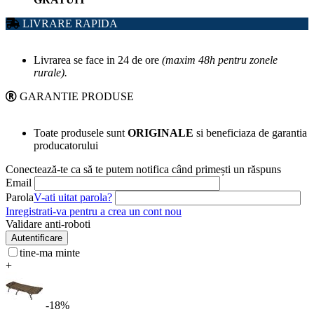
LIVRARE RAPIDA
Livrarea se face in 24 de ore
(maxim 48h pentru zonele
rurale).
GARANTIE PRODUSE
Toate produsele sunt
ORIGINALE
si beneficiaza de garantia
producatorului
Conectează-te ca să te putem notifica când primești un răspuns
Email
Parola
V-ati uitat parola?
Inregistrati-va pentru a crea un cont nou
Validare anti-roboti
Autentificare
tine-ma minte
+
-18%