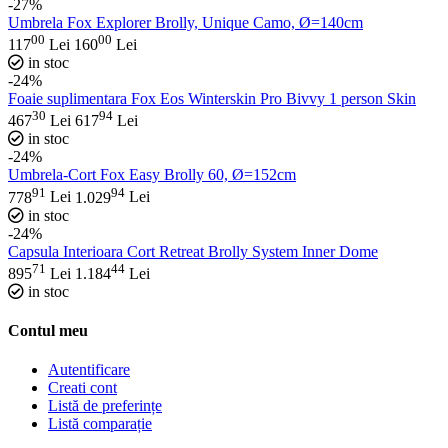
-27%
Umbrela Fox Explorer Brolly, Unique Camo, Ø=140cm
00
00
117
Lei
160
Lei
in stoc
-24%
Foaie suplimentara Fox Eos Winterskin Pro Bivvy 1 person Skin
30
94
467
Lei
617
Lei
in stoc
-24%
Umbrela-Cort Fox Easy Brolly 60, Ø=152cm
91
94
778
Lei
1.029
Lei
in stoc
-24%
Capsula Interioara Cort Retreat Brolly System Inner Dome
71
44
895
Lei
1.184
Lei
in stoc
Contul meu
Autentificare
Creati cont
Listă de preferințe
Listă comparație