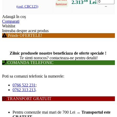
38
2.313
Lei
furnizor
−
(cod: CBC125)
Adaugă în coș
Comparati
Wishlist
Intreaba despre acest produs
Prinde OFERTELE!
Zilnic produsele noastre beneficiaza de oferte speciale !
T
e simti norocos? contacteaza-ne pentru detalii!
COMANDA TELEFONIC
Poti sa comanzi telefonic la numerele:
0766 522 231
;
0762 313 213
.
TRANSPORT GRATUIT
Pentru comenzile mai mari de 700 Lei
→
Transportul este
GRATUIT