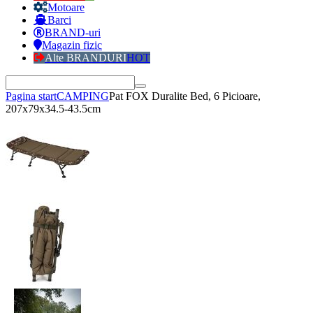
Motoare
Barci
BRAND-uri
Magazin fizic
Alte BRANDURI
HOT
Pagina start
CAMPING
Pat FOX Duralite Bed, 6 Picioare,
207x79x34.5-43.5cm