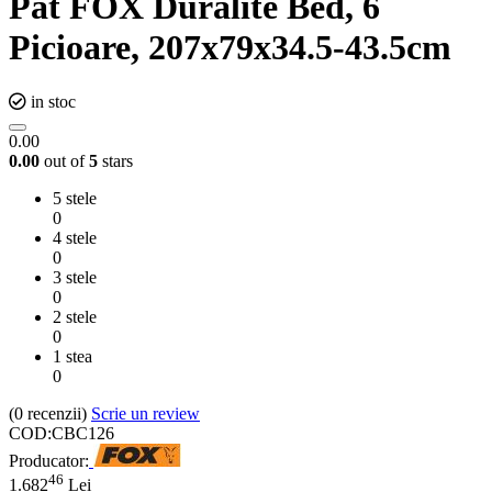
Pat FOX Duralite Bed, 6
Picioare, 207x79x34.5-43.5cm
in stoc
0.00
0.00
out of
5
stars
5 stele
0
4 stele
0
3 stele
0
2 stele
0
1 stea
0
(0
recenzii
)
Scrie un review
COD:
CBC126
Producator:
46
1.682
Lei