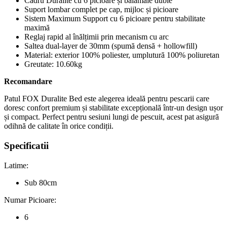
Cadru Duralite cu 6 picioare și balamale duble
Suport lombar complet pe cap, mijloc și picioare
Sistem Maximum Support cu 6 picioare pentru stabilitate
maximă
Reglaj rapid al înălțimii prin mecanism cu arc
Saltea dual-layer de 30mm (spumă densă + hollowfill)
Material: exterior 100% poliester, umplutură 100% poliuretan
Greutate: 10.60kg
Recomandare
Patul FOX Duralite Bed este alegerea ideală pentru pescarii care
doresc confort premium și stabilitate excepțională într-un design ușor
și compact. Perfect pentru sesiuni lungi de pescuit, acest pat asigură
odihnă de calitate în orice condiții.
Specificatii
Latime:
Sub 80cm
Numar Picioare:
6