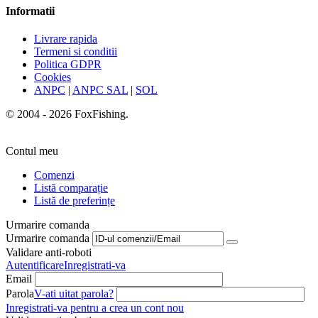
Informatii
Livrare rapida
Termeni si conditii
Politica GDPR
Cookies
ANPC
|
ANPC SAL
|
SOL
© 2004 - 2026 FoxFishing.
Contul meu
Comenzi
Listă comparație
Listă de preferințe
Urmarire comanda
Urmarire comanda
Validare anti-roboti
Autentificare
Inregistrati-va
Email
Parola
V-ati uitat parola?
Inregistrati-va pentru a crea un cont nou