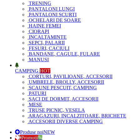
TRENING
PANTALONI LUNGI
PANTALONI SCURTI
OCHELARI DE SOARE
HAINE FEMEI
CIORAPI
INCALTAMINTE
SEPCI, PALARII
FESURI, CACIULI
BANDANE, CAGULE, FULARE
MANUSI
CAMPING
HOT
CORTURI, PAVILIOANE, ACCESORII
UMBRELE, BROLLY, ACCESORII
SCAUNE PESCUIT, CAMPING
PATURI
SACI DE DORMIT, ACCESORII
MESE
TRUSE PICNIC, VESELA
ARAGAZURI, INCALZITOARE, BRICHETE
ACCESORII DIVERSE CAMPING
Produse noi
NEW
Promotii
%