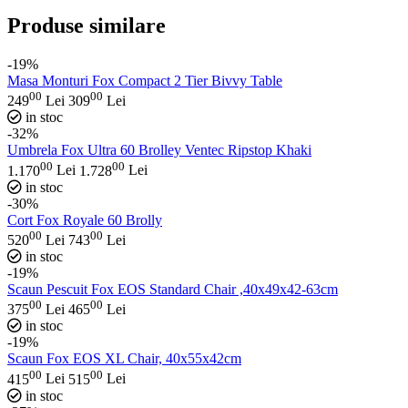
Produse similare
-19%
Masa Monturi Fox Compact 2 Tier Bivvy Table
00
00
249
Lei
309
Lei
in stoc
-32%
Umbrela Fox Ultra 60 Brolley Ventec Ripstop Khaki
00
00
1.170
Lei
1.728
Lei
in stoc
-30%
Cort Fox Royale 60 Brolly
00
00
520
Lei
743
Lei
in stoc
-19%
Scaun Pescuit Fox EOS Standard Chair ,40x49x42-63cm
00
00
375
Lei
465
Lei
in stoc
-19%
Scaun Fox EOS XL Chair, 40x55x42cm
00
00
415
Lei
515
Lei
in stoc