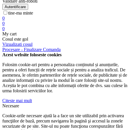
Validare anti-roboti
Autentificare
tine-ma minte
0
0
0
My cart
Cosul este gol
Vizualizati cosul
Procesare - Finalizare Comanda
Acest website foloseste cookies
Folosim cookie-uri pentru a personaliza conținutul și anunțurile,
pentru a oferi funcții de rețele sociale și pentru a analiza traficul. De
asemenea, le oferim partenerilor de rețele sociale, de publicitate și de
analize informații cu privire la modul în care folosiți site-ul nostru.
Aceștia le pot combina cu alte informații oferite de dvs. sau culese în
urma folosirii serviciilor lor.
Citeste mai mult
Necesare
Cookie-urile necesare ajută la a face un site utilizabil prin activarea
funcţiilor de bază, precum navigarea în pagină şi accesul la zonele
securizate de pe site. Site-ul nu poate funcţiona corespunzător fără