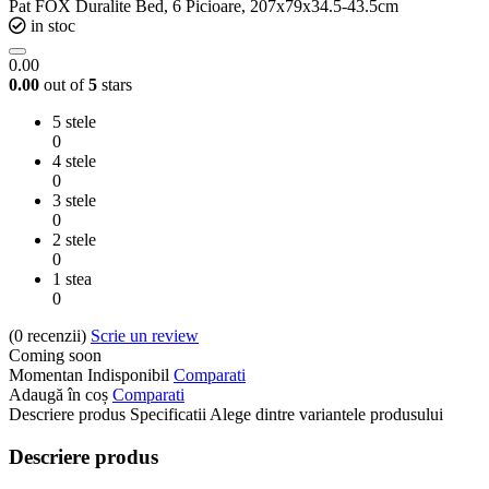
Pat FOX Duralite Bed, 6 Picioare, 207x79x34.5-43.5cm
in stoc
0.00
0.00
out of
5
stars
5 stele
0
4 stele
0
3 stele
0
2 stele
0
1 stea
0
(0
recenzii
)
Scrie un review
Coming soon
Momentan Indisponibil
Comparati
Adaugă în coș
Comparati
Descriere produs
Specificatii
Alege dintre variantele produsului
Descriere produs