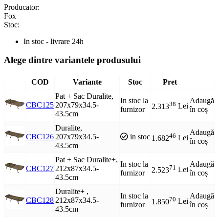
Producator:
Fox
Stoc:
In stoc - livrare 24h
Alege dintre variantele produsului
COD
Variante
Stoc
Pret
Pat + Sac Duralite,
In stoc la
Adaugă
38
CBC125
207x79x34.5-
2.313
Lei
furnizor
în coș
43.5cm
Duralite,
Adaugă
46
CBC126
207x79x34.5-
in stoc
1.682
Lei
în coș
43.5cm
Pat + Sac Duralite+,
In stoc la
Adaugă
71
CBC127
212x87x34.5-
2.523
Lei
furnizor
în coș
43.5cm
Duralite+ ,
In stoc la
Adaugă
70
CBC128
212x87x34.5-
1.850
Lei
furnizor
în coș
43.5cm