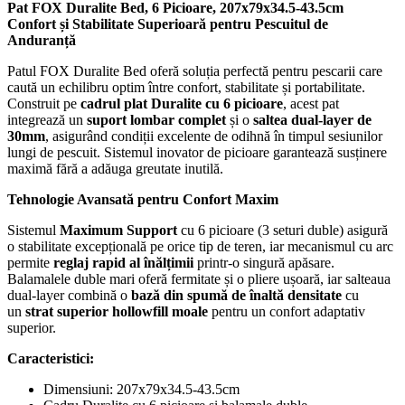
Pat FOX Duralite Bed, 6 Picioare, 207x79x34.5-43.5cm
Confort și Stabilitate Superioară pentru Pescuitul de
Anduranță
Patul FOX Duralite Bed oferă soluția perfectă pentru pescarii care
caută un echilibru optim între confort, stabilitate și portabilitate.
Construit pe
cadrul plat Duralite cu 6 picioare
, acest pat
integrează un
suport lombar complet
și o
saltea dual-layer de
30mm
, asigurând condiții excelente de odihnă în timpul sesiunilor
lungi de pescuit. Sistemul inovator de picioare garantează susținere
maximă fără a adăuga greutate inutilă.
Tehnologie Avansată pentru Confort Maxim
Sistemul
Maximum Support
cu 6 picioare (3 seturi duble) asigură
o stabilitate excepțională pe orice tip de teren, iar mecanismul cu arc
permite
reglaj rapid al înălțimii
printr-o singură apăsare.
Balamalele duble mari oferă fermitate și o pliere ușoară, iar salteaua
dual-layer combină o
bază din spumă de înaltă densitate
cu
un
strat superior hollowfill moale
pentru un confort adaptativ
superior.
Caracteristici:
Dimensiuni: 207x79x34.5-43.5cm