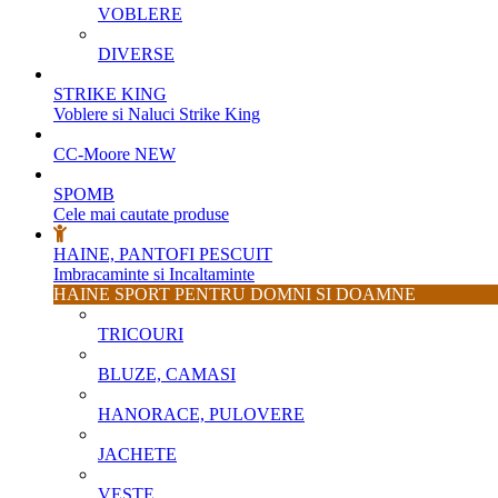
VOBLERE
DIVERSE
STRIKE KING
Voblere si Naluci Strike King
CC-Moore
NEW
SPOMB
Cele mai cautate produse
HAINE, PANTOFI PESCUIT
Imbracaminte si Incaltaminte
HAINE SPORT PENTRU DOMNI SI DOAMNE
TRICOURI
BLUZE, CAMASI
HANORACE, PULOVERE
JACHETE
VESTE