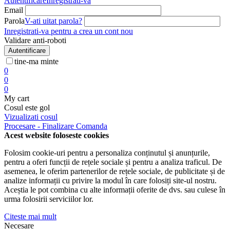
Autentificare
Inregistrati-va
Email
Parola
V-ati uitat parola?
Inregistrati-va pentru a crea un cont nou
Validare anti-roboti
Autentificare
tine-ma minte
0
0
0
My cart
Cosul este gol
Vizualizati cosul
Procesare - Finalizare Comanda
Acest website foloseste cookies
Folosim cookie-uri pentru a personaliza conținutul și anunțurile,
pentru a oferi funcții de rețele sociale și pentru a analiza traficul. De
asemenea, le oferim partenerilor de rețele sociale, de publicitate și de
analize informații cu privire la modul în care folosiți site-ul nostru.
Aceștia le pot combina cu alte informații oferite de dvs. sau culese în
urma folosirii serviciilor lor.
Citeste mai mult
Necesare