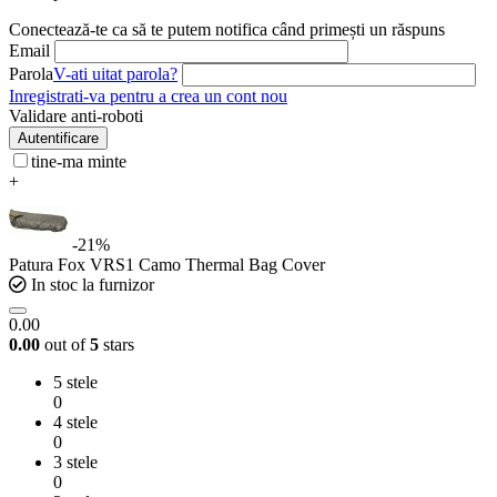
Conectează-te ca să te putem notifica când primești un răspuns
Email
Parola
V-ati uitat parola?
Inregistrati-va pentru a crea un cont nou
Validare anti-roboti
Autentificare
tine-ma minte
+
-21%
Patura Fox VRS1 Camo Thermal Bag Cover
In stoc la furnizor
0.00
0.00
out of
5
stars
5 stele
0
4 stele
0
3 stele
0