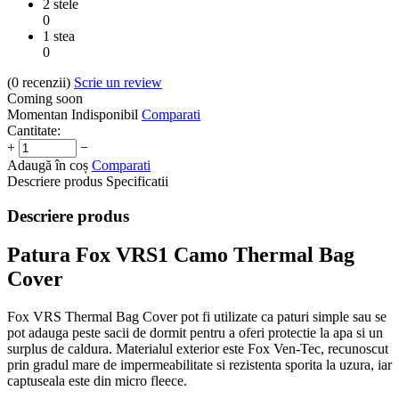
2 stele
0
1 stea
0
(0
recenzii
)
Scrie un review
Coming soon
Momentan Indisponibil
Comparati
Cantitate:
+
−
Adaugă în coș
Comparati
Descriere produs
Specificatii
Descriere produs
Patura Fox VRS1 Camo Thermal Bag
Cover
Fox VRS Thermal Bag Cover pot fi utilizate ca paturi simple sau se
pot adauga peste sacii de dormit pentru a oferi protectie la apa si un
surplus de caldura. Materialul exterior este Fox Ven-Tec, recunoscut
prin gradul mare de impermeabilitate si rezistenta sporita la uzura, iar
captuseala este din micro fleece.