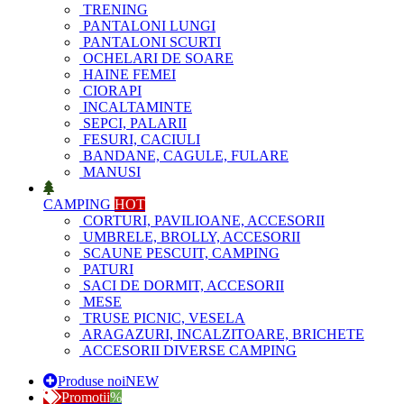
TRENING
PANTALONI LUNGI
PANTALONI SCURTI
OCHELARI DE SOARE
HAINE FEMEI
CIORAPI
INCALTAMINTE
SEPCI, PALARII
FESURI, CACIULI
BANDANE, CAGULE, FULARE
MANUSI
CAMPING
HOT
CORTURI, PAVILIOANE, ACCESORII
UMBRELE, BROLLY, ACCESORII
SCAUNE PESCUIT, CAMPING
PATURI
SACI DE DORMIT, ACCESORII
MESE
TRUSE PICNIC, VESELA
ARAGAZURI, INCALZITOARE, BRICHETE
ACCESORII DIVERSE CAMPING
Produse noi
NEW
Promotii
%