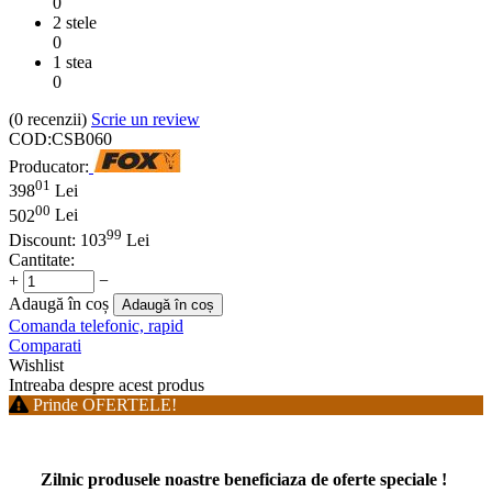
0
2 stele
0
1 stea
0
(0
recenzii
)
Scrie un review
COD:
CSB060
Producator:
01
398
Lei
00
502
Lei
99
Discount:
103
Lei
Cantitate:
+
−
Adaugă în coș
Adaugă în coș
Comanda telefonic, rapid
Comparati
Wishlist
Intreaba despre acest produs
Prinde OFERTELE!
Zilnic produsele noastre beneficiaza de oferte speciale !