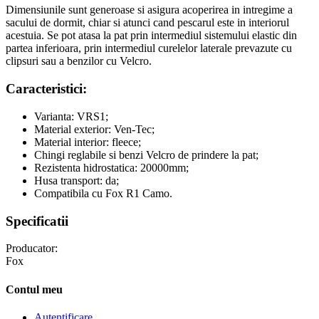
Dimensiunile sunt generoase si asigura acoperirea in intregime a
sacului de dormit, chiar si atunci cand pescarul este in interiorul
acestuia. Se pot atasa la pat prin intermediul sistemului elastic din
partea inferioara, prin intermediul curelelor laterale prevazute cu
clipsuri sau a benzilor cu Velcro.
Caracteristici:
Varianta: VRS1;
Material exterior: Ven-Tec;
Material interior: fleece;
Chingi reglabile si benzi Velcro de prindere la pat;
Rezistenta hidrostatica: 20000mm;
Husa transport: da;
Compatibila cu Fox R1 Camo.
Specificatii
Producator:
Fox
Contul meu
Autentificare