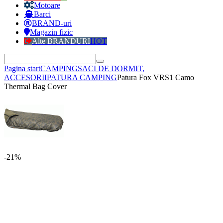
Motoare
Barci
BRAND-uri
Magazin fizic
Alte BRANDURI
HOT
Pagina start
CAMPING
SACI DE DORMIT,
ACCESORII
PATURA CAMPING
Patura Fox VRS1 Camo
Thermal Bag Cover
-21%