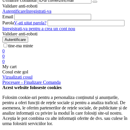
Urmarire comanda
Validare anti-roboti
Autentificare
Inregistrati-va
Email
Parola
V-ati uitat parola?
Inregistrati-va pentru a crea un cont nou
Validare anti-roboti
Autentificare
tine-ma minte
0
0
0
My cart
Cosul este gol
Vizualizati cosul
Procesare - Finalizare Comanda
Acest website foloseste cookies
Folosim cookie-uri pentru a personaliza conținutul și anunțurile,
pentru a oferi funcții de rețele sociale și pentru a analiza traficul. De
asemenea, le oferim partenerilor de rețele sociale, de publicitate și de
analize informații cu privire la modul în care folosiți site-ul nostru.
Aceștia le pot combina cu alte informații oferite de dvs. sau culese în
urma folosirii serviciilor lor.