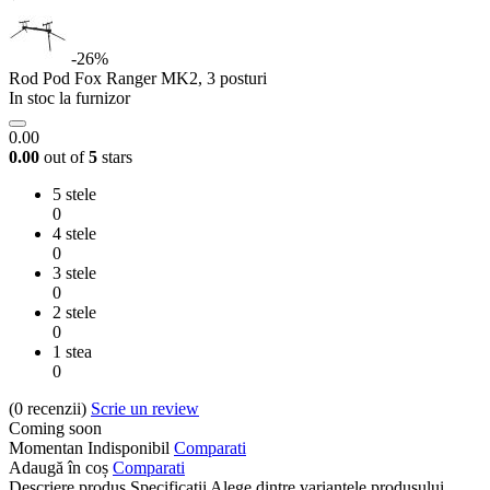
-26%
Rod Pod Fox Ranger MK2, 3 posturi
In stoc la furnizor
0.00
0.00
out of
5
stars
5 stele
0
4 stele
0
3 stele
0
2 stele
0
1 stea
0
(0
recenzii
)
Scrie un review
Coming soon
Momentan Indisponibil
Comparati
Adaugă în coș
Comparati
Descriere produs
Specificatii
Alege dintre variantele produsului