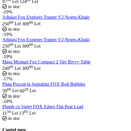
97
Lei
124
Lei
in stoc
-19%
Adidași Fox Explorer Trainer V2,Negru-Khaki
00
00
250
Lei
309
Lei
in stoc
-19%
Adidași Fox Explorer Trainer V2,Negru-Khaki
00
00
250
Lei
309
Lei
in stoc
-19%
Masa Monturi Fox Compact 2 Tier Bivvy Table
00
00
249
Lei
309
Lei
in stoc
-17%
Pluta Pescuit la Suprafata FOX Bolt Bubbles
00
20
50
Lei
60
Lei
in stoc
-18%
Plumb cu Vartej FOX Edges Flat Pear Lead
34
85
11
Lei
13
Lei
in stoc
Contul meu