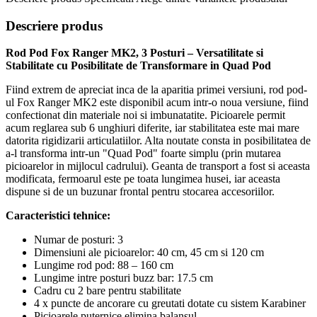
Descriere produs
Rod Pod Fox Ranger MK2, 3 Posturi – Versatilitate si
Stabilitate cu Posibilitate de Transformare in Quad Pod
Fiind extrem de apreciat inca de la aparitia primei versiuni, rod pod-
ul Fox Ranger MK2 este disponibil acum intr-o noua versiune, fiind
confectionat din materiale noi si imbunatatite. Picioarele permit
acum reglarea sub 6 unghiuri diferite, iar stabilitatea este mai mare
datorita rigidizarii articulatiilor. Alta noutate consta in posibilitatea de
a-l transforma intr-un "Quad Pod" foarte simplu (prin mutarea
picioarelor in mijlocul cadrului). Geanta de transport a fost si aceasta
modificata, fermoarul este pe toata lungimea husei, iar aceasta
dispune si de un buzunar frontal pentru stocarea accesoriilor.
Caracteristici tehnice:
Numar de posturi: 3
Dimensiuni ale picioarelor: 40 cm, 45 cm si 120 cm
Lungime rod pod: 88 – 160 cm
Lungime intre posturi buzz bar: 17.5 cm
Cadru cu 2 bare pentru stabilitate
4 x puncte de ancorare cu greutati dotate cu sistem Karabiner
Picioarele puternice elimina balansul