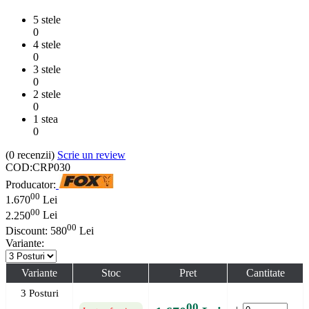
5 stele
0
4 stele
0
3 stele
0
2 stele
0
1 stea
0
(0
recenzii
)
Scrie un review
COD:
CRP030
Producator:
00
1.670
Lei
00
2.250
Lei
00
Discount:
580
Lei
Variante:
Variante
Stoc
Pret
Cantitate
3 Posturi
00