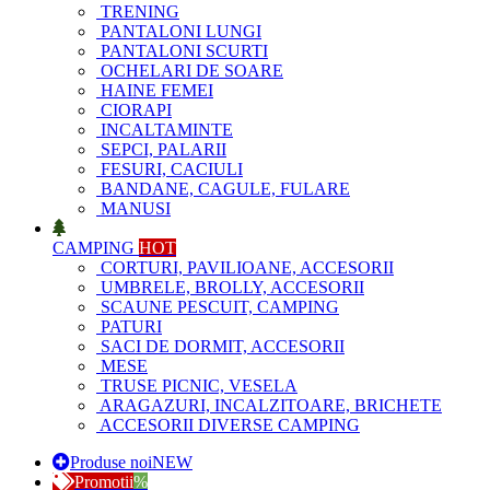
TRENING
PANTALONI LUNGI
PANTALONI SCURTI
OCHELARI DE SOARE
HAINE FEMEI
CIORAPI
INCALTAMINTE
SEPCI, PALARII
FESURI, CACIULI
BANDANE, CAGULE, FULARE
MANUSI
CAMPING
HOT
CORTURI, PAVILIOANE, ACCESORII
UMBRELE, BROLLY, ACCESORII
SCAUNE PESCUIT, CAMPING
PATURI
SACI DE DORMIT, ACCESORII
MESE
TRUSE PICNIC, VESELA
ARAGAZURI, INCALZITOARE, BRICHETE
ACCESORII DIVERSE CAMPING
Produse noi
NEW
Promotii
%