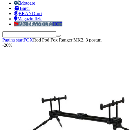
Motoare
Barci
BRAND-uri
Magazin fizic
Alte BRANDURI
HOT
Pagina start
FOX
Rod Pod Fox Ranger MK2, 3 posturi
-26%