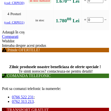
+
−
1.670
Lei
In stoc furnizor
(cod: CRP030)
4 Posturi
00
+
−
1.780
Lei
in stoc
(cod: CRP031)
Adaugă în coș
Comparati
Wishlist
Intreaba despre acest produs
Prinde OFERTELE!
Zilnic produsele noastre beneficiaza de oferte speciale !
T
e simti norocos? contacteaza-ne pentru detalii!
COMANDA TELEFONIC
Poti sa comanzi telefonic la numerele:
0766 522 231
;
0762 313 213
.
TRANSPORT GRATUIT