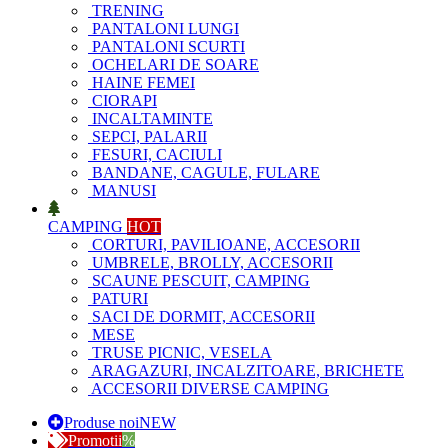
TRENING
PANTALONI LUNGI
PANTALONI SCURTI
OCHELARI DE SOARE
HAINE FEMEI
CIORAPI
INCALTAMINTE
SEPCI, PALARII
FESURI, CACIULI
BANDANE, CAGULE, FULARE
MANUSI
CAMPING
HOT
CORTURI, PAVILIOANE, ACCESORII
UMBRELE, BROLLY, ACCESORII
SCAUNE PESCUIT, CAMPING
PATURI
SACI DE DORMIT, ACCESORII
MESE
TRUSE PICNIC, VESELA
ARAGAZURI, INCALZITOARE, BRICHETE
ACCESORII DIVERSE CAMPING
Produse noi
NEW
Promotii
%