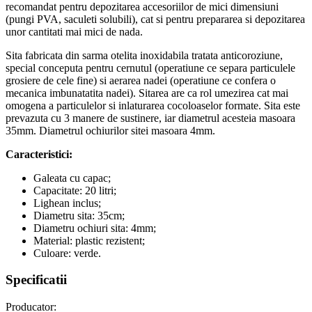
recomandat pentru depozitarea accesoriilor de mici dimensiuni
(pungi PVA, saculeti solubili), cat si pentru prepararea si depozitarea
unor cantitati mai mici de nada.
Sita fabricata din sarma otelita inoxidabila tratata anticoroziune,
special conceputa pentru cernutul (operatiune ce separa particulele
grosiere de cele fine) si aerarea nadei (operatiune ce confera o
mecanica imbunatatita nadei). Sitarea are ca rol umezirea cat mai
omogena a particulelor si inlaturarea cocoloaselor formate. Sita este
prevazuta cu 3 manere de sustinere, iar diametrul acesteia masoara
35mm. Diametrul ochiurilor sitei masoara 4mm.
Caracteristici:
Galeata cu capac;
Capacitate: 20 litri;
Lighean inclus;
Diametru sita: 35cm;
Diametru ochiuri sita: 4mm;
Material: plastic rezistent;
Culoare: verde.
Specificatii
Producator: