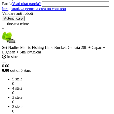
Parola
V-ati uitat parola?
Inregistrati-va pentru a crea un cont nou
Validare anti-roboti
Autentificare
tine-ma minte
+
Set Nadire Matrix Fishing Lime Bucket, Galeata 20L + Capac +
Lighean + Sita Ø=35cm
in stoc
0.00
0.00
out of
5
stars
5 stele
0
4 stele
0
3 stele
0
2 stele
0