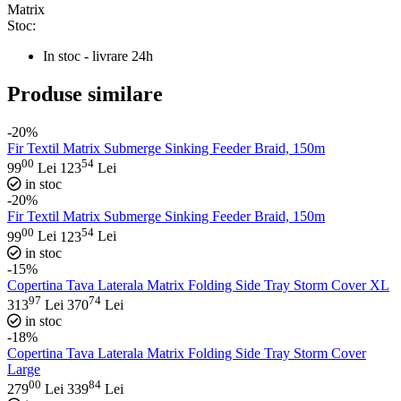
Matrix
Stoc:
In stoc - livrare 24h
Produse similare
-20%
Fir Textil Matrix Submerge Sinking Feeder Braid, 150m
00
54
99
Lei
123
Lei
in stoc
-20%
Fir Textil Matrix Submerge Sinking Feeder Braid, 150m
00
54
99
Lei
123
Lei
in stoc
-15%
Copertina Tava Laterala Matrix Folding Side Tray Storm Cover XL
97
74
313
Lei
370
Lei
in stoc
-18%
Copertina Tava Laterala Matrix Folding Side Tray Storm Cover
Large
00
84
279
Lei
339
Lei