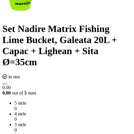
Set Nadire Matrix Fishing
Lime Bucket, Galeata 20L +
Capac + Lighean + Sita
Ø=35cm
in stoc
0.00
0.00
out of
5
stars
5 stele
0
4 stele
0
3 stele
0