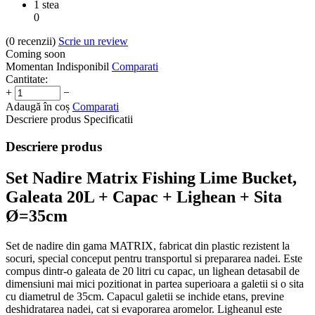
1 stea
0
(0
recenzii
)
Scrie un review
Coming soon
Momentan Indisponibil
Comparati
Cantitate:
+
−
Adaugă în coș
Comparati
Descriere produs
Specificatii
Descriere produs
Set Nadire Matrix Fishing Lime Bucket,
Galeata 20L + Capac + Lighean + Sita
Ø=35cm
Set de nadire din gama MATRIX, fabricat din plastic rezistent la
socuri, special conceput pentru transportul si prepararea nadei. Este
compus dintr-o galeata de 20 litri cu capac, un lighean detasabil de
dimensiuni mai mici pozitionat in partea superioara a galetii si o sita
cu diametrul de 35cm. Capacul galetii se inchide etans, previne
deshidratarea nadei, cat si evaporarea aromelor. Ligheanul este