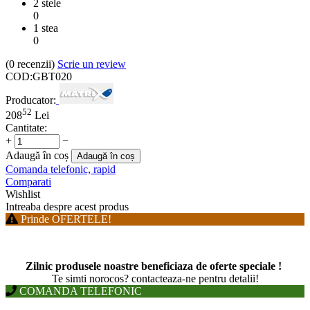
2 stele
0
1 stea
0
(0
recenzii
)
Scrie un review
COD:
GBT020
Producator:
52
208
Lei
Cantitate:
+
−
Adaugă în coș
Adaugă în coș
Comanda telefonic, rapid
Comparati
Wishlist
Intreaba despre acest produs
Prinde OFERTELE!
Zilnic produsele noastre beneficiaza de oferte speciale !
T
e simti norocos? contacteaza-ne pentru detalii!
COMANDA TELEFONIC