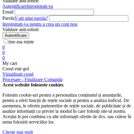
Validare anti-roboti
Autentificare
Inregistrati-va
Email
Parola
V-ati uitat parola?
Inregistrati-va pentru a crea un cont nou
Validare anti-roboti
Autentificare
tine-ma minte
0
0
0
My cart
Cosul este gol
Vizualizati cosul
Procesare - Finalizare Comanda
Acest website foloseste cookies
Folosim cookie-uri pentru a personaliza conținutul și anunțurile,
pentru a oferi funcții de rețele sociale și pentru a analiza traficul. De
asemenea, le oferim partenerilor de rețele sociale, de publicitate și de
analize informații cu privire la modul în care folosiți site-ul nostru.
Aceștia le pot combina cu alte informații oferite de dvs. sau culese în
urma folosirii serviciilor lor.
Citeste mai mult