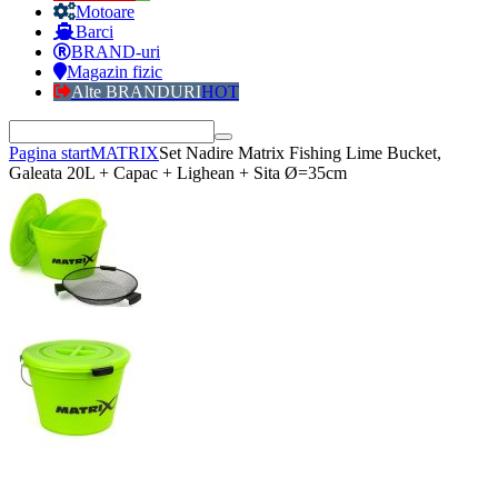
Motoare
Barci
BRAND-uri
Magazin fizic
Alte BRANDURI
HOT
Pagina start
MATRIX
Set Nadire Matrix Fishing Lime Bucket,
Galeata 20L + Capac + Lighean + Sita Ø=35cm