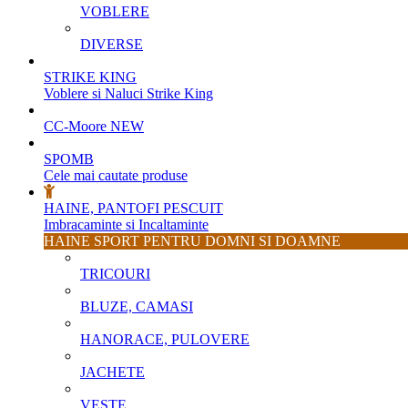
VOBLERE
DIVERSE
STRIKE KING
Voblere si Naluci Strike King
CC-Moore
NEW
SPOMB
Cele mai cautate produse
HAINE, PANTOFI PESCUIT
Imbracaminte si Incaltaminte
HAINE SPORT PENTRU DOMNI SI DOAMNE
TRICOURI
BLUZE, CAMASI
HANORACE, PULOVERE
JACHETE
VESTE