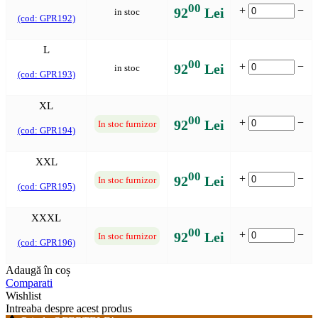
00
+
−
92
Lei
in stoc
(cod: GPR192)
L
00
+
−
92
Lei
in stoc
(cod: GPR193)
XL
00
+
−
92
Lei
In stoc furnizor
(cod: GPR194)
XXL
00
+
−
92
Lei
In stoc furnizor
(cod: GPR195)
XXXL
00
+
−
92
Lei
In stoc furnizor
(cod: GPR196)
Adaugă în coș
Comparati
Wishlist
Intreaba despre acest produs