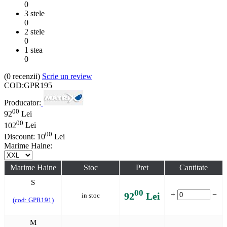
0
3 stele
0
2 stele
0
1 stea
0
(0
recenzii
)
Scrie un review
COD:
GPR195
Producator:
00
92
Lei
00
102
Lei
00
Discount:
10
Lei
Marime Haine:
Marime Haine
Stoc
Pret
Cantitate
S
00
+
−
92
Lei
in stoc
(cod: GPR191)
M