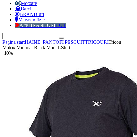
Motoare
Barci
BRAND-uri
Magazin fizic
Alte BRANDURI
HOT
Pagina start
HAINE, PANTOFI PESCUIT
TRICOURI
Tricou
Matrix Minimal Black Marl T-Shirt
-10%