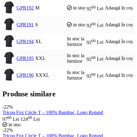
00
GPR192
M
in stoc
Adaugă în coș
92
Lei
00
GPR191
S
in stoc
Adaugă în coș
92
Lei
In stoc la
00
GPR194
XL
Adaugă în coș
92
Lei
furnizor
In stoc la
00
GPR195
XXL
Adaugă în coș
92
Lei
furnizor
In stoc la
00
GPR196
XXXL
Adaugă în coș
92
Lei
furnizor
Produse similare
-22%
Tricou Fox Circle T – 100% Bumbac, Logo Rotund
00
00
97
Lei
124
Lei
in stoc
-22%
Tricou Fox Circle T – 100% Bumbac, Logo Rotund