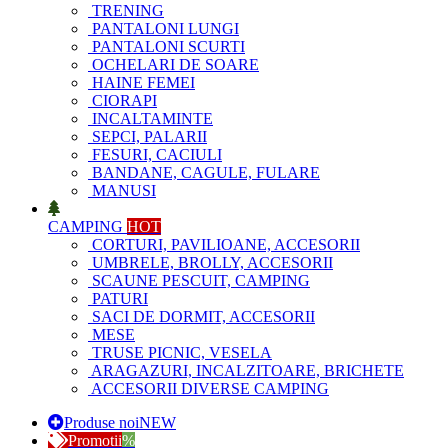
TRENING
PANTALONI LUNGI
PANTALONI SCURTI
OCHELARI DE SOARE
HAINE FEMEI
CIORAPI
INCALTAMINTE
SEPCI, PALARII
FESURI, CACIULI
BANDANE, CAGULE, FULARE
MANUSI
CAMPING
HOT
CORTURI, PAVILIOANE, ACCESORII
UMBRELE, BROLLY, ACCESORII
SCAUNE PESCUIT, CAMPING
PATURI
SACI DE DORMIT, ACCESORII
MESE
TRUSE PICNIC, VESELA
ARAGAZURI, INCALZITOARE, BRICHETE
ACCESORII DIVERSE CAMPING
Produse noi
NEW
Promotii
%