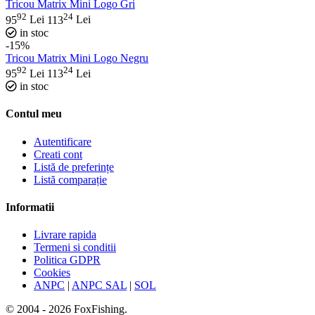
Tricou Matrix Mini Logo Gri
92
24
95
Lei
113
Lei
in stoc
-15%
Tricou Matrix Mini Logo Negru
92
24
95
Lei
113
Lei
in stoc
Contul meu
Autentificare
Creati cont
Listă de preferințe
Listă comparație
Informatii
Livrare rapida
Termeni si conditii
Politica GDPR
Cookies
ANPC
|
ANPC SAL
|
SOL
© 2004 - 2026 FoxFishing.