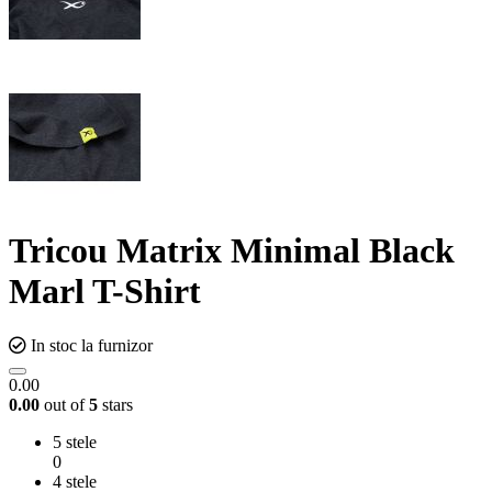
Tricou Matrix Minimal Black
Marl T-Shirt
In stoc la furnizor
0.00
0.00
out of
5
stars
5 stele
0
4 stele