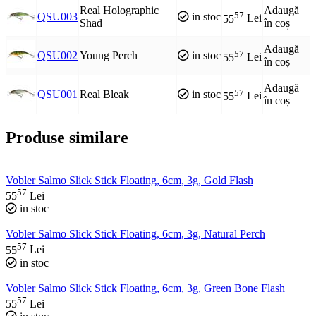
Real Holographic
Adaugă
57
QSU003
in stoc
55
Lei
Shad
în coș
Adaugă
57
QSU002
Young Perch
in stoc
55
Lei
în coș
Adaugă
57
QSU001
Real Bleak
in stoc
55
Lei
în coș
Produse similare
Vobler Salmo Slick Stick Floating, 6cm, 3g, Gold Flash
57
55
Lei
in stoc
Vobler Salmo Slick Stick Floating, 6cm, 3g, Natural Perch
57
55
Lei
in stoc
Vobler Salmo Slick Stick Floating, 6cm, 3g, Green Bone Flash
57
55
Lei