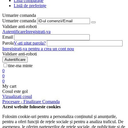
Listă comparație
Listă de preferințe
Urmarire comanda
Urmarire comanda
Validare anti-roboti
Autentificare
Inregistrati-va
Email
Parola
V-ati uitat parola?
Inregistrati-va pentru a crea un cont nou
Validare anti-roboti
Autentificare
tine-ma minte
0
0
0
My cart
Cosul este gol
Vizualizati cosul
Procesare - Finalizare Comanda
Acest website foloseste cookies
Folosim cookie-uri pentru a personaliza conținutul și anunțurile,
pentru a oferi funcții de rețele sociale și pentru a analiza traficul. De
asemenea, le oferim partenerilor de rețele sociale, de publicitate și de