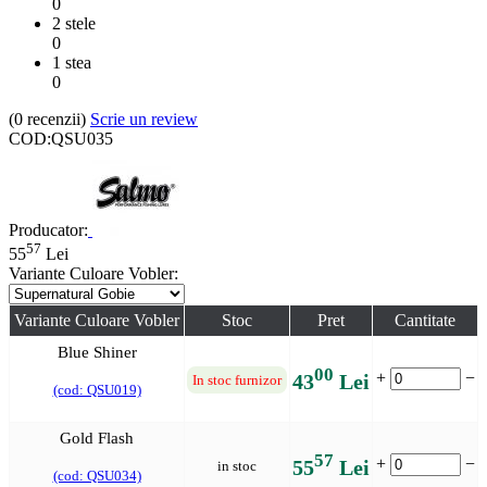
0
2 stele
0
1 stea
0
(0
recenzii
)
Scrie un review
COD:
QSU035
Producator:
57
55
Lei
Variante Culoare Vobler:
Variante Culoare Vobler
Stoc
Pret
Cantitate
Blue Shiner
00
+
−
43
Lei
In stoc furnizor
(cod: QSU019)
Gold Flash
57
+
−
55
Lei
in stoc
(cod: QSU034)