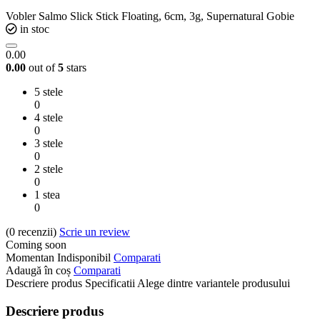
Vobler Salmo Slick Stick Floating, 6cm, 3g, Supernatural Gobie
in stoc
0.00
0.00
out of
5
stars
5 stele
0
4 stele
0
3 stele
0
2 stele
0
1 stea
0
(0
recenzii
)
Scrie un review
Coming soon
Momentan Indisponibil
Comparati
Adaugă în coș
Comparati
Descriere produs
Specificatii
Alege dintre variantele produsului
Descriere produs