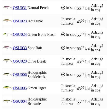
Adaugă
57
QSU031
Natural Perch
in stoc
55
Lei
în coș
In stoc la
Adaugă
00
QSU023
Hot Olive
43
Lei
furnizor
în coș
Adaugă
57
QSU024
Green Bone Flash
in stoc
55
Lei
în coș
Adaugă
57
QSU033
Spot Bait
in stoc
55
Lei
în coș
In stoc la
Adaugă
00
QSU020
Olive Bleak
43
Lei
furnizor
în coș
Holographic
Adaugă
57
QSU006
in stoc
55
Lei
Stickleback
în coș
In stoc la
Adaugă
00
QSU005
Green Tiger
43
Lei
furnizor
în coș
Holographic
In stoc la
Adaugă
57
QSU004
55
Lei
Brownie
furnizor
în coș