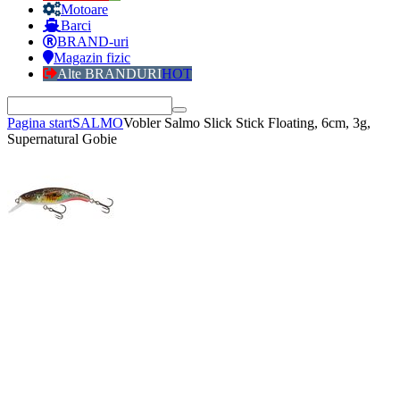
Motoare
Barci
BRAND-uri
Magazin fizic
Alte BRANDURI
HOT
Pagina start
SALMO
Vobler Salmo Slick Stick Floating, 6cm, 3g,
Supernatural Gobie