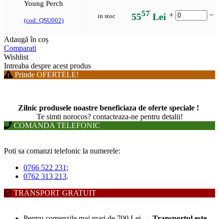
Young Perch
57
+
−
55
Lei
in stoc
(cod: QSU002)
Adaugă în coș
Comparati
Wishlist
Intreaba despre acest produs
Prinde OFERTELE!
Zilnic produsele noastre beneficiaza de oferte speciale !
T
e simti norocos? contacteaza-ne pentru detalii!
COMANDA TELEFONIC
Poti sa comanzi telefonic la numerele:
0766 522 231
;
0762 313 213
.
TRANSPORT GRATUIT
Pentru comenzile mai mari de 700 Lei
→
Transportul este