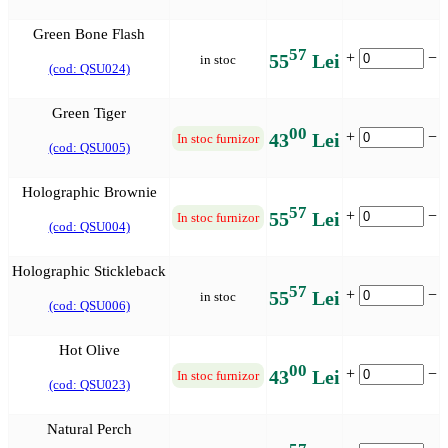
Green Bone Flash
57
+
−
55
Lei
in stoc
(cod: QSU024)
Green Tiger
00
+
−
43
Lei
In stoc furnizor
(cod: QSU005)
Holographic Brownie
57
+
−
55
Lei
In stoc furnizor
(cod: QSU004)
Holographic Stickleback
57
+
−
55
Lei
in stoc
(cod: QSU006)
Hot Olive
00
+
−
43
Lei
In stoc furnizor
(cod: QSU023)
Natural Perch