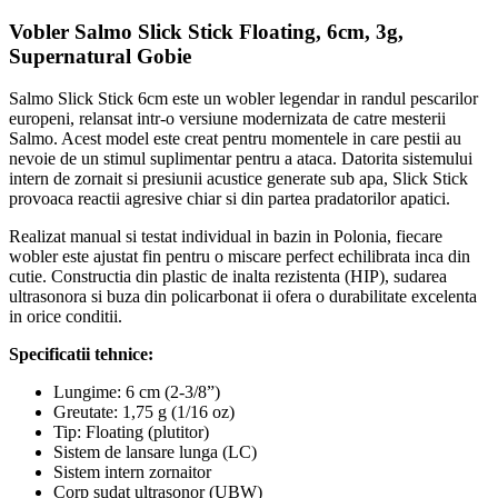
Vobler Salmo Slick Stick Floating, 6cm, 3g,
Supernatural Gobie
Salmo Slick Stick 6cm este un wobler legendar in randul pescarilor
europeni, relansat intr-o versiune modernizata de catre mesterii
Salmo. Acest model este creat pentru momentele in care pestii au
nevoie de un stimul suplimentar pentru a ataca. Datorita sistemului
intern de zornait si presiunii acustice generate sub apa, Slick Stick
provoaca reactii agresive chiar si din partea pradatorilor apatici.
Realizat manual si testat individual in bazin in Polonia, fiecare
wobler este ajustat fin pentru o miscare perfect echilibrata inca din
cutie. Constructia din plastic de inalta rezistenta (HIP), sudarea
ultrasonora si buza din policarbonat ii ofera o durabilitate excelenta
in orice conditii.
Specificatii tehnice:
Lungime: 6 cm (2-3/8”)
Greutate: 1,75 g (1/16 oz)
Tip: Floating (plutitor)
Sistem de lansare lunga (LC)
Sistem intern zornaitor
Corp sudat ultrasonor (UBW)