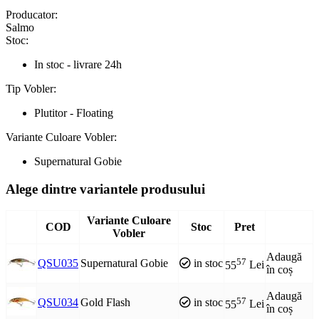
Producator:
Salmo
Stoc:
In stoc - livrare 24h
Tip Vobler:
Plutitor - Floating
Variante Culoare Vobler:
Supernatural Gobie
Alege dintre variantele produsului
Variante Culoare
COD
Stoc
Pret
Vobler
Adaugă
57
QSU035
Supernatural Gobie
in stoc
55
Lei
în coș
Adaugă
57
QSU034
Gold Flash
in stoc
55
Lei
în coș