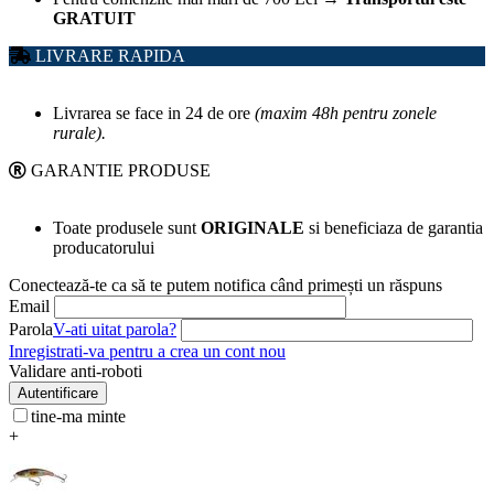
GRATUIT
LIVRARE RAPIDA
Livrarea se face in 24 de ore
(maxim 48h pentru zonele
rurale).
GARANTIE PRODUSE
Toate produsele sunt
ORIGINALE
si beneficiaza de garantia
producatorului
Conectează-te ca să te putem notifica când primești un răspuns
Email
Parola
V-ati uitat parola?
Inregistrati-va pentru a crea un cont nou
Validare anti-roboti
Autentificare
tine-ma minte
+