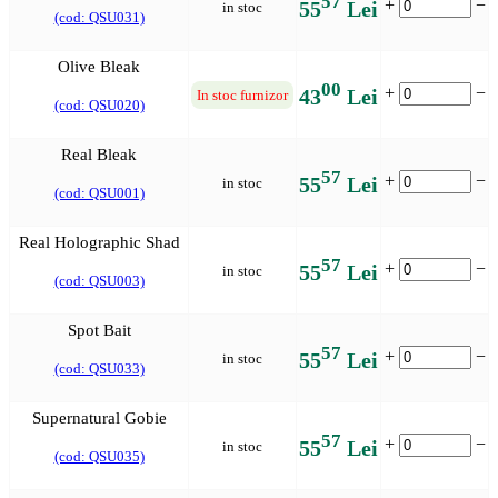
57
+
−
55
Lei
in stoc
(cod: QSU031)
Olive Bleak
00
+
−
43
Lei
In stoc furnizor
(cod: QSU020)
Real Bleak
57
+
−
55
Lei
in stoc
(cod: QSU001)
Real Holographic Shad
57
+
−
55
Lei
in stoc
(cod: QSU003)
Spot Bait
57
+
−
55
Lei
in stoc
(cod: QSU033)
Supernatural Gobie
57
+
−
55
Lei
in stoc
(cod: QSU035)