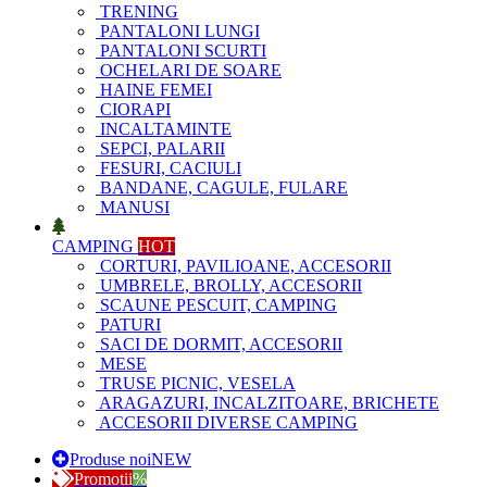
TRENING
PANTALONI LUNGI
PANTALONI SCURTI
OCHELARI DE SOARE
HAINE FEMEI
CIORAPI
INCALTAMINTE
SEPCI, PALARII
FESURI, CACIULI
BANDANE, CAGULE, FULARE
MANUSI
CAMPING
HOT
CORTURI, PAVILIOANE, ACCESORII
UMBRELE, BROLLY, ACCESORII
SCAUNE PESCUIT, CAMPING
PATURI
SACI DE DORMIT, ACCESORII
MESE
TRUSE PICNIC, VESELA
ARAGAZURI, INCALZITOARE, BRICHETE
ACCESORII DIVERSE CAMPING
Produse noi
NEW
Promotii
%