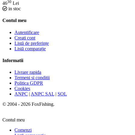
30
46
Lei
in stoc
Contul meu
Autentificare
Creati cont
Listă de preferințe
Listă comparație
Informatii
Livrare rapida
Termeni si conditii
Politica GDPR
Cookies
ANPC
|
ANPC SAL
|
SOL
© 2004 - 2026 FoxFishing.
Contul meu
Comenzi