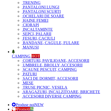
TRENING
PANTALONI LUNGI
PANTALONI SCURTI
OCHELARI DE SOARE
HAINE FEMEI
CIORAPI
INCALTAMINTE
SEPCI, PALARII
FESURI, CACIULI
BANDANE, CAGULE, FULARE
MANUSI
CAMPING
HOT
CORTURI, PAVILIOANE, ACCESORII
UMBRELE, BROLLY, ACCESORII
SCAUNE PESCUIT, CAMPING
PATURI
SACI DE DORMIT, ACCESORII
MESE
TRUSE PICNIC, VESELA
ARAGAZURI, INCALZITOARE, BRICHETE
ACCESORII DIVERSE CAMPING
Produse noi
NEW
Promotii
%