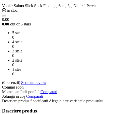
Vobler Salmo Slick Stick Floating, 6cm, 3g, Natural Perch
in stoc
0.00
0.00
out of
5
stars
5 stele
0
4 stele
0
3 stele
0
2 stele
0
1 stea
0
(0
recenzii
)
Scrie un review
Coming soon
Momentan Indisponibil
Comparati
Adaugă în coș
Comparati
Descriere produs
Specificatii
Alege dintre variantele produsului
Descriere produs