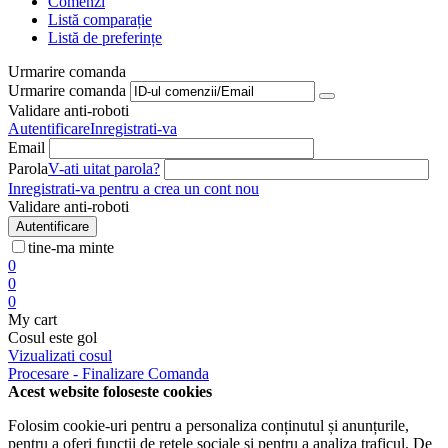
Comenzi
Listă comparație
Listă de preferințe
Urmarire comanda
Urmarire comanda
Validare anti-roboti
Autentificare
Inregistrati-va
Email
Parola
V-ati uitat parola?
Inregistrati-va pentru a crea un cont nou
Validare anti-roboti
Autentificare
tine-ma minte
0
0
0
My cart
Cosul este gol
Vizualizati cosul
Procesare - Finalizare Comanda
Acest website foloseste cookies
Folosim cookie-uri pentru a personaliza conținutul și anunțurile,
pentru a oferi funcții de rețele sociale și pentru a analiza traficul. De