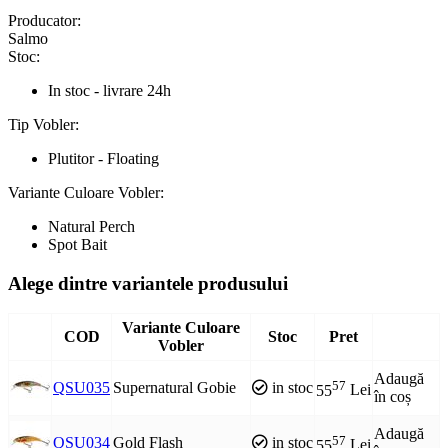
Producator:
Salmo
Stoc:
In stoc - livrare 24h
Tip Vobler:
Plutitor - Floating
Variante Culoare Vobler:
Natural Perch
Spot Bait
Alege dintre variantele produsului
Variante Culoare
COD
Stoc
Pret
Vobler
Adaugă
57
QSU035
Supernatural Gobie
in stoc
55
Lei
în coș
Adaugă
57
QSU034
Gold Flash
in stoc
55
Lei