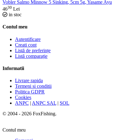
Vobler Salmo Minnow 5 Sinking, 5cm 5g, Yasame Ayu
30
46
Lei
in stoc
Contul meu
Autentificare
Creati cont
Listă de preferințe
Listă comparație
Informatii
Livrare rapida
Termeni si conditii
Politica GDPR
Cookies
ANPC
|
ANPC SAL
|
SOL
© 2004 - 2026 FoxFishing.
Contul meu