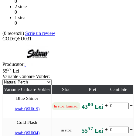
0
2 stele
0
1 stea
0
(0
recenzii
)
Scrie un review
COD:
QSU031
Producator:
57
55
Lei
Variante Culoare Vobler:
Variante Culoare Vobler
Stoc
Pret
Cantitate
Blue Shiner
00
+
−
43
Lei
In stoc furnizor
(cod: QSU019)
Gold Flash
57
+
−
55
Lei
in stoc
(cod: QSU034)