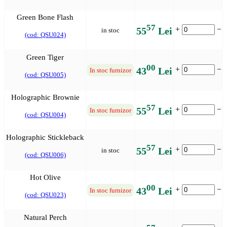
Green Bone Flash
57
+
−
55
Lei
in stoc
(cod: QSU024)
Green Tiger
00
+
−
43
Lei
In stoc furnizor
(cod: QSU005)
Holographic Brownie
57
+
−
55
Lei
In stoc furnizor
(cod: QSU004)
Holographic Stickleback
57
+
−
55
Lei
in stoc
(cod: QSU006)
Hot Olive
00
+
−
43
Lei
In stoc furnizor
(cod: QSU023)
Natural Perch