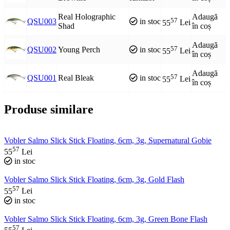
Real Holographic
Adaugă
57
QSU003
in stoc
55
Lei
Shad
în coș
Adaugă
57
QSU002
Young Perch
in stoc
55
Lei
în coș
Adaugă
57
QSU001
Real Bleak
in stoc
55
Lei
în coș
Produse similare
Vobler Salmo Slick Stick Floating, 6cm, 3g, Supernatural Gobie
57
55
Lei
in stoc
Vobler Salmo Slick Stick Floating, 6cm, 3g, Gold Flash
57
55
Lei
in stoc
Vobler Salmo Slick Stick Floating, 6cm, 3g, Green Bone Flash
57