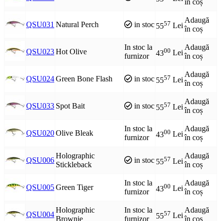
în coș
Adaugă
57
QSU031
Natural Perch
in stoc
55
Lei
în coș
In stoc la
Adaugă
00
QSU023
Hot Olive
43
Lei
furnizor
în coș
Adaugă
57
QSU024
Green Bone Flash
in stoc
55
Lei
în coș
Adaugă
57
QSU033
Spot Bait
in stoc
55
Lei
în coș
In stoc la
Adaugă
00
QSU020
Olive Bleak
43
Lei
furnizor
în coș
Holographic
Adaugă
57
QSU006
in stoc
55
Lei
Stickleback
în coș
In stoc la
Adaugă
00
QSU005
Green Tiger
43
Lei
furnizor
în coș
Holographic
In stoc la
Adaugă
57
QSU004
55
Lei
Brownie
furnizor
în coș