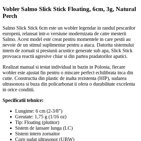
Vobler Salmo Slick Stick Floating, 6cm, 3g, Natural
Perch
Salmo Slick Stick 6cm este un wobler legendar in randul pescarilor
europeni, relansat intr-o versiune modernizata de catre mesterii
Salmo. Acest model este creat pentru momentele in care pestii au
nevoie de un stimul suplimentar pentru a ataca. Datorita sistemului
intern de zornait si presiunii acustice generate sub apa, Slick Stick
provoaca reactii agresive chiar si din partea pradatorilor apatici.
Realizat manual si testat individual in bazin in Polonia, fiecare
wobler este ajustat fin pentru o miscare perfect echilibrata inca din
cutie. Constructia din plastic de inalta rezistenta (HIP), sudarea
ultrasonora si buza din policarbonat ii ofera o durabilitate excelenta
in orice conditii.
Specificatii tehnice:
Lungime: 6 cm (2-3/8”)
Greutate: 1,75 g (1/16 oz)
Tip: Floating (plutitor)
Sistem de lansare lunga (LC)
Sistem intern zornaitor
Corp sudat ultrasonor (UBW)