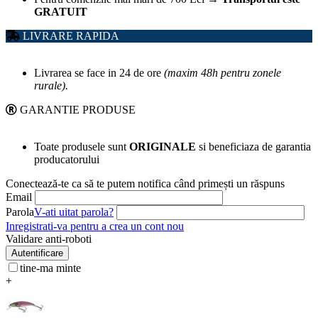
GRATUIT
LIVRARE RAPIDA
Livrarea se face in 24 de ore
(maxim 48h pentru zonele
rurale).
GARANTIE PRODUSE
Toate produsele sunt
ORIGINALE
si beneficiaza de garantia
producatorului
Conectează-te ca să te putem notifica când primești un răspuns
Email
Parola
V-ati uitat parola?
Inregistrati-va pentru a crea un cont nou
Validare anti-roboti
Autentificare
tine-ma minte
+