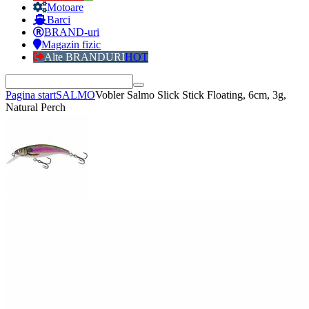
Motoare
Barci
BRAND-uri
Magazin fizic
Alte BRANDURI
HOT
Pagina start
SALMO
Vobler Salmo Slick Stick Floating, 6cm, 3g,
Natural Perch