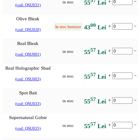
57
+
−
55
Lei
in stoc
(cod: QSU031)
Olive Bleak
00
+
−
43
Lei
In stoc furnizor
(cod: QSU020)
Real Bleak
57
+
−
55
Lei
in stoc
(cod: QSU001)
Real Holographic Shad
57
+
−
55
Lei
in stoc
(cod: QSU003)
Spot Bait
57
+
−
55
Lei
in stoc
(cod: QSU033)
Supernatural Gobie
57
+
−
55
Lei
in stoc
(cod: QSU035)