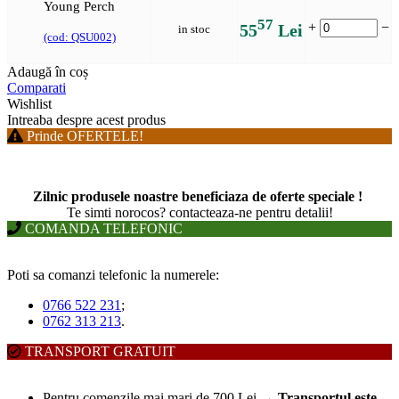
Young Perch
57
+
−
55
Lei
in stoc
(cod: QSU002)
Adaugă în coș
Comparati
Wishlist
Intreaba despre acest produs
Prinde OFERTELE!
Zilnic produsele noastre beneficiaza de oferte speciale !
T
e simti norocos? contacteaza-ne pentru detalii!
COMANDA TELEFONIC
Poti sa comanzi telefonic la numerele:
0766 522 231
;
0762 313 213
.
TRANSPORT GRATUIT
Pentru comenzile mai mari de 700 Lei
→
Transportul este